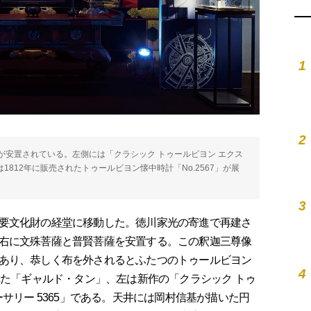
1
2
が安置されている。左側には「クラシック トゥールビヨン エクス
は1812年に販売されたトゥールビヨン懐中時計「No.2567」が展
3
要文化財の経堂に移動した。徳川家光の寄進で再建さ
右に文殊菩薩と普賢菩薩を安置する。この釈迦三尊像
あり、恭しく布を外されるとふたつのトゥールビヨン
4
れた「ギャルド・タン」、左は新作の「クラシック トゥ
ーサリー 5365」である。天井には岡村信基が描いた円