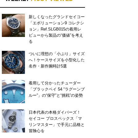
新しくなったグランドセイコー
「エボリューション9 コレクシ
ョン」Ref.SLGB015の着用レ
ビューから製品の“価値”を考え
る
ついに理想の「小ぶり」サイズ
へ！ケースサイズを小型化した
名作・新作腕時計5選
着用して分かったチューダー
「ブラックベイ 54 “ラグーンブ
ルー”」の“保守”と“挑戦”の姿勢
日本代表の本格ダイバーズ！
セイコー プロスペックス「マ
リンマスター」で手元に品格と
冒険心を