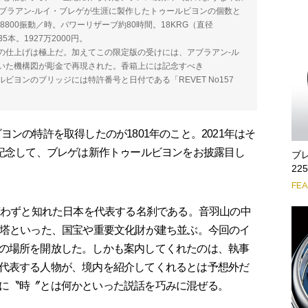
アブラアン-ルイ・ブレゲが生涯に製作したトゥールビヨンの個数と
万8800振動／時。パワーリザーブ約80時間。18KRG（直径
5本。1927万2000円。
の仕上げは極上だ。加えてこの限定版の受けには、アブラアン-ル
いた機構図が彫金で再現された。香箱上には記念すべき
が、トゥールビヨンのブリッジには特許番号と日付である「REVET No157
。
ンの特許を取得したのが1801年のこと。2021年はそ
を記念して、ブレゲは新作トゥールビヨンをお披露目し
ブ
2
FE
言わずと知れた日本を代表する名刹である。音羽山の中
重塔といった、国宝や重要文化財が建ち並ぶ。今回のイ
の場所を開放した。しかも案内してくれたのは、執事
代表する人物が、境内を紹介してくれるとは予想外だ
に〝時〞とは何かといった説話を巧みに混ぜる。