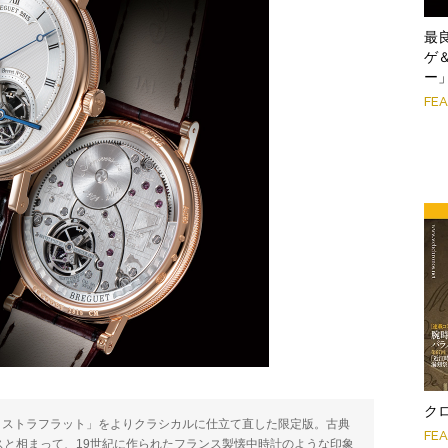
最
ゲ
ー
FE
クロ
エクストラフラット」をよりクラシカルに仕立て直した限定版。古典
FE
ースと相まって、19世紀に作られたフランス製懐中時計のような印象