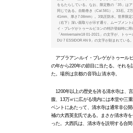
をもたらしている。なお、限定数の「35」は
同じである。自動巻き（Cal.581）。33石。2
41mm、厚さ7.08mm）。3気圧防水。世界限定3
（右下）深い面取りが示す通り、ムーブメント
イ・ブレゲがトゥールビヨンの特許登録時に用
「Anniversaire18 01-2021」の文字
DU 7 ESSIDOR AN 9」の文字が刻まれている
アブラアン-ルイ・ブレゲがトゥールビヨ
の年から220年の節目に当たる。それ
た。場所は京都の音羽山 清水寺。
1200年以上の歴史を誇る清水寺は、
腹、13万㎡に広がる境内には本堂や三
ベントにあたって、清水寺は通常非公開
補の大西英玄氏である。まさか清水寺を
った。大西氏は、清水寺を説明する合間