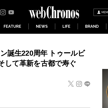
MEM
FEATURE
NEWS
LIFE
BRAND
ン誕生220周年 トゥールビ
そして革新を古都で寿ぐ