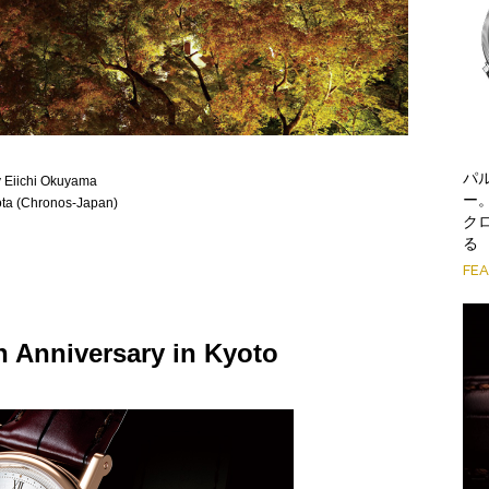
パ
iichi Okuyama
ー
(Chronos-Japan)
ク
る
FE
h Anniversary in Kyoto