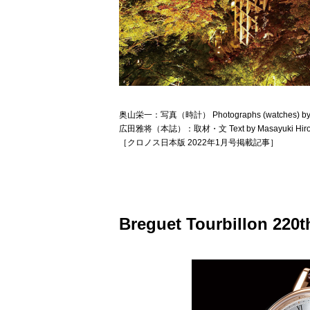
奥山栄一：写真（時計） Photographs (watches) by E
広田雅将（本誌）：取材・文 Text by Masayuki Hirota 
［クロノス日本版 2022年1月号掲載記事］
Breguet Tourbillon 220t