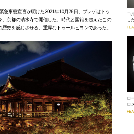
急事態宣言が明けた2021年10月28日、ブレゲはトゥ
コ
トを、京都の清水寺で開催した。時代と国籍を超えたこの
し
FE
年の歴史を感じさせる、重厚なトゥールビヨンであった。
ロ
ロ
FE