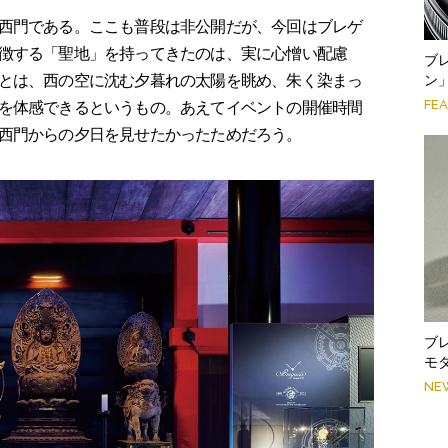
西門である。ここも普段は非公開だが、今回はブレゲ
徴する「聖地」を持ってきたのは、実に心憎い配慮
ブ
ン
とは、西の空に沈む夕暮れの太陽を眺め、朱く染まっ
FE
を体感できるというもの。あえてイベントの開催時間
西門からの夕日を見せたかったためだろう。
ブ
モ
NE