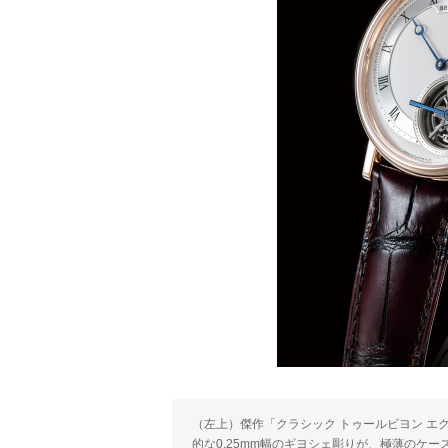
（左上）傑作「クラシック トゥールビヨン 
的な0.25mm幅のギヨシェ彫りが、極薄のケ