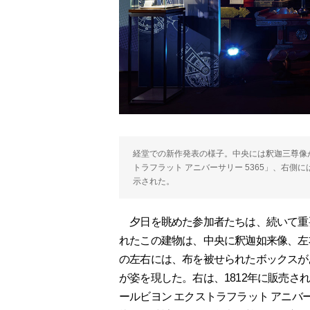
経堂での新作発表の様子。中央には釈迦三尊像
トラフラット アニバーサリー 5365」、右側に
示された。
夕日を眺めた参加者たちは、続いて重
れたこの建物は、中央に釈迦如来像、左
の左右には、布を被せられたボックスが
が姿を現した。右は、1812年に販売さ
ールビヨン エクストラフラット アニバ