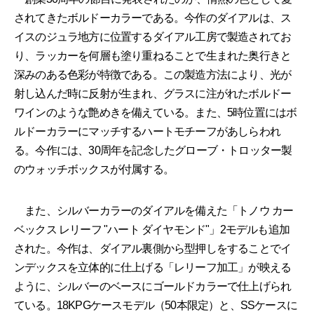
されてきたボルドーカラーである。今作のダイアルは、ス
イスのジュラ地方に位置するダイアル工房で製造されてお
り、ラッカーを何層も塗り重ねることで生まれた奥行きと
深みのある色彩が特徴である。この製造方法により、光が
射し込んだ時に反射が生まれ、グラスに注がれたボルドー
ワインのような艶めきを備えている。また、5時位置にはボ
ルドーカラーにマッチするハートモチーフがあしらわれ
る。今作には、30周年を記念したグローブ・トロッター製
のウォッチボックスが付属する。
また、シルバーカラーのダイアルを備えた「トノウ カー
ベックス レリーフ "ハート ダイヤモンド"」2モデルも追加
された。今作は、ダイアル裏側から型押しをすることでイ
ンデックスを立体的に仕上げる「レリーフ加工」が映える
ように、シルバーのベースにゴールドカラーで仕上げられ
ている。18KPGケースモデル（50本限定）と、SSケースに