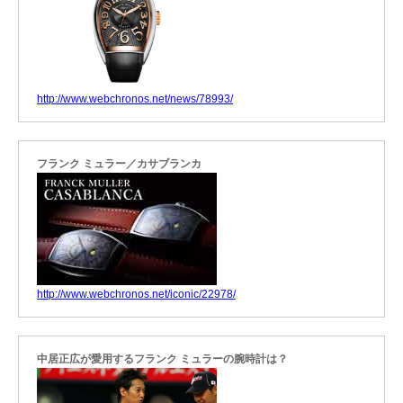
http://www.webchronos.net/news/78993/
フランク ミュラー／カサブランカ
http://www.webchronos.net/iconic/22978/
中居正広が愛用するフランク ミュラーの腕時計は？