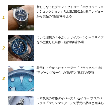
新しくなったグランドセイコー「エボリューショ
ン9 コレクション」Ref.SLGB015の着用レビュー
から製品の“価値”を考える
1
ついに理想の「小ぶり」サイズへ！ケースサイズ
を小型化した名作・新作腕時計5選
2
着用して分かったチューダー「ブラックベイ 54
“ラグーンブルー”」の“保守”と“挑戦”の姿勢
3
日本代表の本格ダイバーズ！ セイコー プロスペ
ックス「マリンマスター」で手元に品格と冒険心