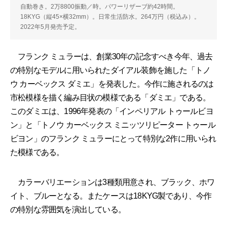
自動巻き。2万8800振動／時。パワーリザーブ約42時間。
18KYG（縦45×横32mm）。日常生活防水。264万円（税込み）。
2022年5月発売予定。
フランク ミュラーは、創業30年の記念すべき今年、過去
の特別なモデルに用いられたダイアル装飾を施した「トノ
ウ カーベックス ダミエ」を発表した。今作に施されるのは
市松模様を描く編み目状の模様である「ダミエ」である。
このダミエは、1996年発表の「インペリアル トゥールビヨ
ン」と「トノウ カーベックス ミニッツリピーター トゥール
ビヨン」のフランク ミュラーにとって特別な2作に用いられ
た模様である。
カラーバリエーションは3種類用意され、ブラック、ホワ
イト、ブルーとなる。またケースは18KYG製であり、今作
の特別な雰囲気を演出している。