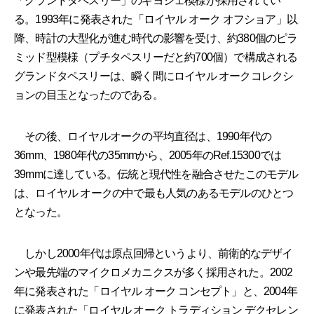
「グランドタペスリー」のギヨシェ模様が採用されてい
る。1993年に発表された「ロイヤル オーク オフショア」以
降、時計の大型化が進む時代の影響を受け、約380個のピラ
ミッド型模様（プチタペスリーだと約700個）で構成される
グランドタペスリーは、瞬く間にロイヤル オークコレクシ
ョンの目玉となったのである。
その後、ロイヤルオークの平均直径は、1990年代の
36mm、1980年代の35mmから、2005年のRef.15300では
39mmに達している。伝統と現代性を融合させたこのモデル
は、ロイヤル オークの中で最も人気のあるモデルのひとつ
となった。
しかし2000年代は原点回帰というより、前衛的なデザイ
ンや最先端のマイクロメカニクスが多く採用された。2002
年に発表された「ロイヤル オーク コンセプト」と、2004年
に発表された「ロイヤル オーク トラディション デクセレン