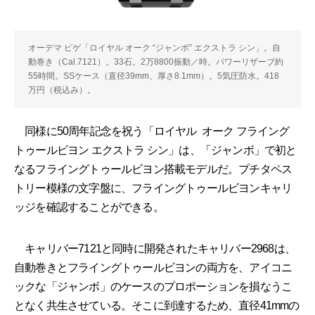
オーデマ ピゲ「ロイヤル オーク “ジャンボ” エクストラ シン」。自
動巻き（Cal.7121）。33石。2万8800振動／時。パワーリザーブ約
55時間。SSケース（直径39mm、厚さ8.1mm）。5気圧防水。418
万円（税込み）。
同様に50周年記念を祝う「ロイヤル オーク フライング
トゥールビヨン エクストラ シン」は、「ジャンボ」で初と
なるフライングトゥールビヨン搭載モデルだ。プチタペス
トリー模様の文字盤に、フライングトゥールビヨンキャリ
ッジを確認することができる。
キャリバー7121と同時に開発されたキャリバー2968は、
自動巻きとフライングトゥールビヨンの両方を、アイコニ
ックな「ジャンボ」のケースのプロポーションを損なうこ
となく共生させている。そこに到達するため、直径41mmの