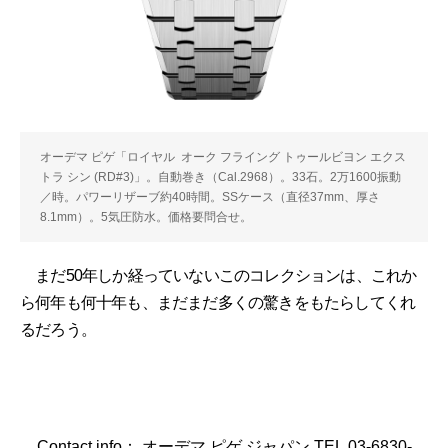
オーデマ ピゲ「ロイヤル オーク フライング トゥールビヨン エクス
トラ シン (RD#3)」。自動巻き（Cal.2968）。33石。2万1600振動
／時。パワーリザーブ約40時間。SSケース（直径37mm、厚さ
8.1mm）。5気圧防水。価格要問合せ。
まだ50年しか経っていないこのコレクションは、これか
ら何年も何十年も、まだまだ多くの驚きをもたらしてくれ
るだろう。
Contact info： オーデマ ピゲ ジャパン TEL.03-6830-