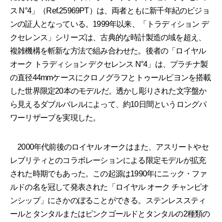
ス N°4」（Ref.25969PT）は、両者ともに新千年紀のビジョ
ンの証人となっている。1999年以来、「トラディション デ
クセレンス」シリーズは、古典的な時計製造の域を超え、
複雑機構を斬新な方法で組み合わせた。後者の「ロイヤル
オーク トラディション デクセレンス N°4」は、プラチナ製
の直径44mmケースにクロノグラフとトゥールビヨンを搭載
した世界限定20本のモデルだ。透かし彫りされた文字盤か
ら見えるダブルバレルによって、約10日間というロングパ
ワーリザーブを実現した。
2000年代前後のロイヤル オークはまた、アスリートやセ
レブリティとのコラボレーションによる限定モデルが拡充
された時期でもあった。この起源は1990年にニック・ファ
ルドの名を冠して発表された「ロイヤル オーク チャンピオ
ンシップ」にさかのぼることができる。ステンレススティ
ールとタンタルまたはピンクゴールドとタンタルの2種類の