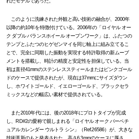
れたモデルであった。
このように洗練された外観と高い技術の融合が、2000年
以降の約10年を特徴付けている。2006年の「ロイヤル オー
ク ダブル バランスホイール オープンワーク」は、ふたつの
テンプとふたつのヒゲゼンマイを同じ軸上に組み立てるこ
とで、完全に同期した振動を実現する特許取得の新ムーブ
メントを搭載し、時計の精度と安定性を担保している。当
初は直径41mmのステンレススティールまたはピンクゴール
ドのケースで提供されたが、現在は37mmにサイズダウン
し、ホワイトゴールド、イエローゴールド、ブラックセラ
ミックスなどの幅広い素材で提供されている。
また2010年代には、後の2018年にプロトタイプが完成
し、RD#2の愛称で親しまれる「ロイヤル オーク パーペチ
ュアルカレンダー ウルトラ シン」（Ref.26586）が、大きな
技術革新のもと発表された。高さ6.3mmのケースに厚さ