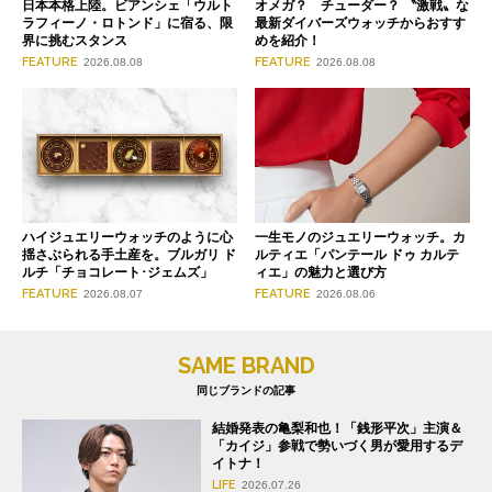
日本本格上陸。ビアンシェ「ウルト
オメガ？ チューダー？ 〝激戦〟な
ラフィーノ・ロトンド」に宿る、限
最新ダイバーズウォッチからおすす
界に挑むスタンス
めを紹介！
FEATURE
FEATURE
2026.08.08
2026.08.08
ハイジュエリーウォッチのように心
一生モノのジュエリーウォッチ。カ
揺さぶられる手土産を。ブルガリ ド
ルティエ「パンテール ドゥ カルテ
ルチ「チョコレート･ジェムズ」
ィエ」の魅力と選び方
FEATURE
FEATURE
2026.08.07
2026.08.06
SAME BRAND
同じブランドの記事
結婚発表の亀梨和也！「銭形平次」主演＆
「カイジ」参戦で勢いづく男が愛用するデ
イトナ！
LIFE
2026.07.26