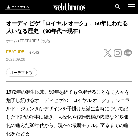
MEMBERS
オーデマ ピゲ「ロイヤル オーク」、50年にわたる
大いなる歴史 （90年代〜現在）
ホーム
FEATURE
その他
FEATURE
その他
2022.09.28
オーデマ ピゲ
1972年の誕生以来、50年を経ても色褪せることなく人々を
魅了し続けるオーデマ ピゲの「ロイヤル オーク」。ジェラ
ルド・ジェンタがデザインを手掛けた誕生当時について記
した下記の記事に続き、大径化や複雑機構の搭載など多様
化の進んだ90年代から、現在の最新モデルに至るまでの進
化をたどる。