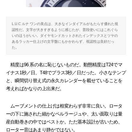
L.U.C ルナ ワンの美点は、大きなインダイアルがもたらす優れた視
認性だ。文字が大きすぎるように感じたが、普段使いにはこれぐら
いのほうがいい。ダイヤモンドカットされたインデックスとツヤの
あるラッカー仕上げの文字盤にもかかわらず、視認性は良好だっ
た。
精度は96 系の名に恥じないものだ。動態精度はT24でマ
イナス1秒／日、T48でプラス3秒／日だった。小さなテンプ
と、瞬間切り替え式の永久カレンダーを載せていることを
考えればかなりの上出来だ。
ムーブメントの仕上げは相変わらず非常に良い。ロータ
ーの下に施された細かなペルラージュや、太い面取りは量
産自動巻きの中ではベストか。ただ基本設計が古いため、
ローター音はあまり静かではない。