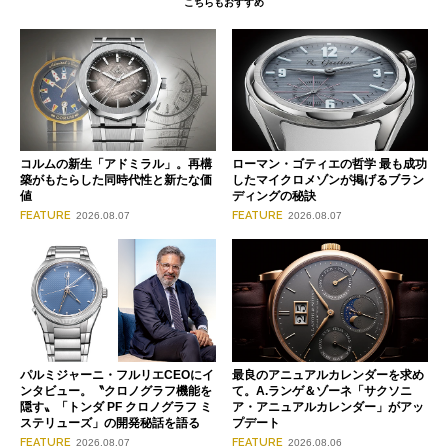
こちらもおすすめ
コルムの新生「アドミラル」。再構
ローマン・ゴティエの哲学 最も成功
築がもたらした同時代性と新たな価
したマイクロメゾンが掲げるブラン
値
ディングの秘訣
FEATURE
FEATURE
2026.08.07
2026.08.07
パルミジャーニ・フルリエCEOにイ
最良のアニュアルカレンダーを求め
ンタビュー。〝クロノグラフ機能を
て。A.ランゲ＆ゾーネ「サクソニ
隠す〟「トンダ PF クロノグラフ ミ
ア・アニュアルカレンダー」がアッ
ステリューズ」の開発秘話を語る
プデート
FEATURE
FEATURE
2026.08.07
2026.08.06