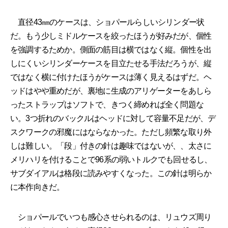
直径43㎜のケースは、ショパールらしいシリンダー状
だ。もう少しミドルケースを絞ったほうが好みだが、個性
を強調するためか。側面の筋目は横ではなく縦。個性を出
しにくいシリンダーケースを目立たせる手法だろうが、縦
ではなく横に付けたほうがケースは薄く見えるはずだ。ヘ
ッドはやや重めだが、裏地に生成のアリゲーターをあしら
ったストラップはソフトで、きつく締めれば全く問題な
い。3つ折れのバックルはヘッドに対して容量不足だが、デ
スクワークの邪魔にはならなかった。ただし頻繁な取り外
しは難しい。「段」付きの針は趣味ではないが、、太さに
メリハリを付けることで96系の弱いトルクでも回せるし、
サブダイアルは格段に読みやすくなった。この針は明らか
に本作向きだ。
ショパールでいつも感心させられるのは、リュウズ周り