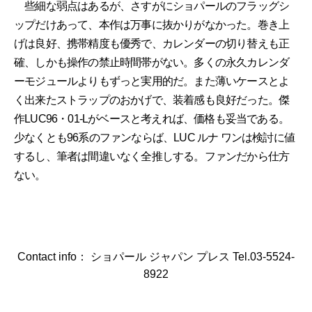
些細な弱点はあるが、さすがにショパールのフラッグシ
ップだけあって、本作は万事に抜かりがなかった。巻き上
げは良好、携帯精度も優秀で、カレンダーの切り替えも正
確、しかも操作の禁止時間帯がない。多くの永久カレンダ
ーモジュールよりもずっと実用的だ。また薄いケースとよ
く出来たストラップのおかげで、装着感も良好だった。傑
作LUC96・01-Lがベースと考えれば、価格も妥当である。
少なくとも96系のファンならば、LUC ルナ ワンは検討に値
するし、筆者は間違いなく全推しする。ファンだから仕方
ない。
Contact info： ショパール ジャパン プレス Tel.03-5524-
8922