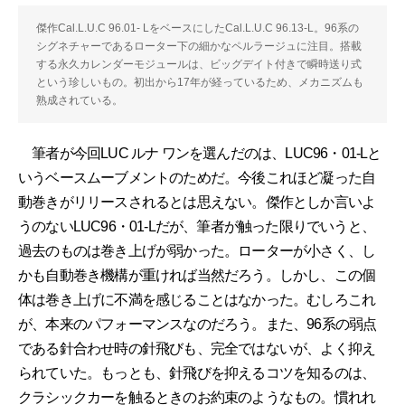
傑作Cal.L.U.C 96.01- LをベースにしたCal.L.U.C 96.13-L。96系の
シグネチャーであるローター下の細かなペルラージュに注目。搭載
する永久カレンダーモジュールは、ビッグデイト付きで瞬時送り式
という珍しいもの。初出から17年が経っているため、メカニズムも
熟成されている。
筆者が今回LUC ルナ ワンを選んだのは、LUC96・01-Lと
いうベースムーブメントのためだ。今後これほど凝った自
動巻きがリリースされるとは思えない。傑作としか言いよ
うのないLUC96・01-Lだが、筆者が触った限りでいうと、
過去のものは巻き上げが弱かった。ローターが小さく、し
かも自動巻き機構が重ければ当然だろう。しかし、この個
体は巻き上げに不満を感じることはなかった。むしろこれ
が、本来のパフォーマンスなのだろう。また、96系の弱点
である針合わせ時の針飛びも、完全ではないが、よく抑え
られていた。もっとも、針飛びを抑えるコツを知るのは、
クラシックカーを触るときのお約束のようなもの。慣れれ