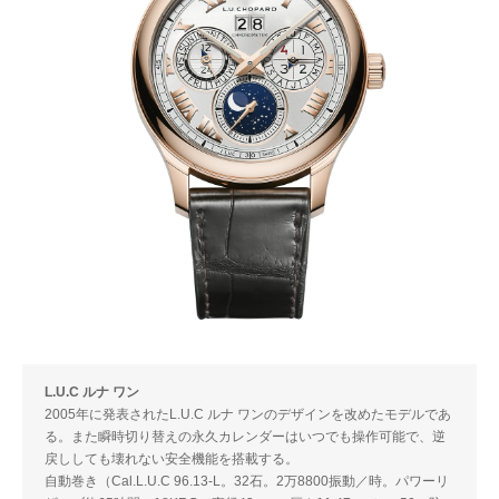
L.U.C ルナ ワン
2005年に発表されたL.U.C ルナ ワンのデザインを改めたモデルであ
る。また瞬時切り替えの永久カレンダーはいつでも操作可能で、逆
戻ししても壊れない安全機能を搭載する。
自動巻き（Cal.L.U.C 96.13-L。32石。2万8800振動／時。パワーリ