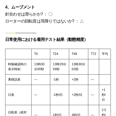
4、ムーブメント
針合わせは滑らかか? ： 〇
ローターの回転音は耳障りではないか? ： △
日常使用における着用テスト結果（動態精度）
T0
T24
T48
T72
平均
時報確認時の
13時30
13時29分
13時30分
表示時刻
分00秒
59秒
02秒
累積誤差
―
-1秒
+2秒
―
+1
日差
―
-1秒/日
+2秒/日
―
秒/
日
2.5
日較差（絶対
―
1秒/日
4秒/日
―
秒/