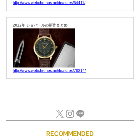
http://www.webchronos.net/features/64411/
2022年 ショパールの新作まとめ
http://www.webchronos.net/features/78214/
RECOMMENDED