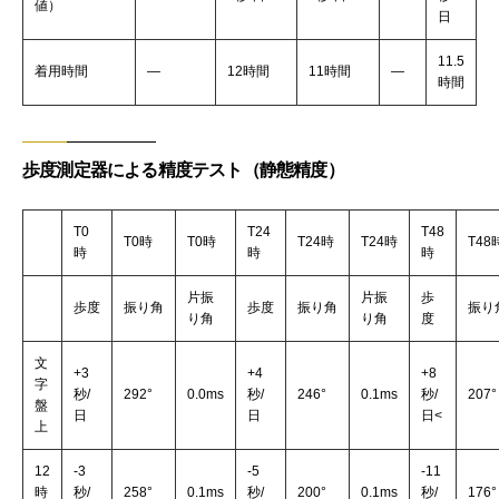
値）
日
11.5
着用時間
―
12時間
11時間
―
時間
歩度測定器による精度テスト（静態精度）
T0
T24
T48
T0時
T0時
T24時
T24時
T48
時
時
時
片振
片振
歩
歩度
振り角
歩度
振り角
振り
り角
り角
度
文
+3
+4
+8
字
秒/
292°
0.0ms
秒/
246°
0.1ms
秒/
207°
盤
日
日
日<
上
12
-3
-5
-11
時
秒/
258°
0.1ms
秒/
200°
0.1ms
秒/
176°