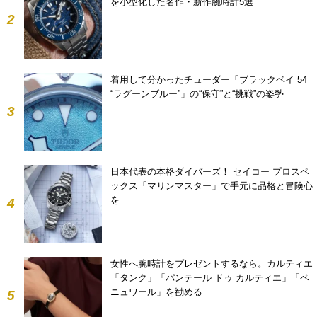
を小型化した名作・新作腕時計5選
2
着用して分かったチューダー「ブラックベイ 54
“ラグーンブルー”」の“保守”と“挑戦”の姿勢
3
日本代表の本格ダイバーズ！ セイコー プロスペ
ックス「マリンマスター」で手元に品格と冒険心
を
4
女性へ腕時計をプレゼントするなら。カルティエ
「タンク」「パンテール ドゥ カルティエ」「ベ
ニュワール」を勧める
5