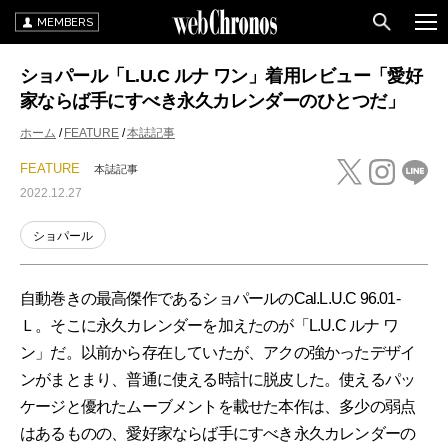
MEMBERS
ショパール「L.U.C ルナ ワン」着用レビュー「愛好
家ならば手にすべき永久カレンダーのひとつだ」
ホーム
FEATURE
本誌記事
FEATURE
本誌記事
2022.12.27
ショパール
自動巻きの最高傑作であるショパールのCal.L.U.C 96.01-
Ｌ。そこに永久カレンダーを加えたのが「L.U.C ルナ ワ
ン」だ。以前から存在していたが、アクの強かったデザイ
ンがまとまり、普通に使える時計に脱皮した。使えるパッ
ケージと優れたムーブメントを載せた本作は、多少の弱点
はあるものの、愛好家ならば手にすべき永久カレンダーの