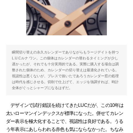
瞬間切り替えの永久カレンダーでありながらもラージデイトを持つ
L.U.Cルナ ワン。この個体はカレンダーの替わるタイミングが少し
遅かったが、それでも十分実用的である。実際に購入する場合は調
整された個体のため、カレンダーの切り替えは最適化されている。
視認性は悪くないが、プレスで抜いたであろうカレンダー窓の処理
は時代を感じさせる。切削で仕上げて、エッジを強調すれば、時計
全体がぐっとシャープになるはずだ。
デザインで試行錯誤を続けてきたLUCだが、この10年は
太いローマンインデックスが標準になった。併せてカレン
ダー表示を極大化することで、視認性は良好である。うる
う年表示にあしらわれる赤色も気にならなかった。ちなみ