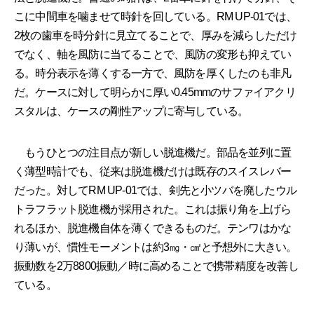
こに中間車を噛ませて時針を回している。RM UP-01では、
2枚の歯車を時分針に見立てることで、厚みを減らしただけ
でなく、軸を風防に当てることで、風防の変形も抑えてい
る。時分表示を薄くする一方で、風防を厚くしたのも非凡
だ。ケースに対して明らかに厚い0.45mmのサファイアクリ
スタルは、ケースの剛性アップに寄与している。
もうひとつの注目点が新しい脱進機だ。部品を並列に置
く薄型時計でも、従来は脱進機だけは既存のスイスレバー
だった。対してRM UP-01では、剣先と小ツバを廃したウル
トラフラット脱進機が採用された。これは振り角を上げら
れるほか、脱進機自体を薄くできるものだ。テンワはかな
り薄いが、慣性モーメントは約3㎎・㎠と予想外に大きい。
振動数を2万8800振動／時に高めることで携帯精度を改善し
ている。