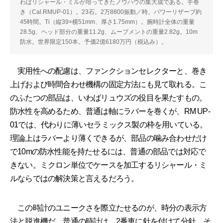
わばリシャール・ミルが培ってきたノウハウの集大成である。手巻
き（Cal.RMUP-01）。23石。2万8800振動／時。パワーリザーブ約
45時間。Ti（縦39×横51mm、厚さ1.75mm）。腕時計全体の重量
28.5g、ヘッド部分の重量11.2g、ムーブメントの重量2.82g。10m
防水。世界限定150本。予価2億6180万円（税込み）。
実用性への配慮は、ファンクションセレクターと、巻き
上げおよび時間合わせ機構の固定方法にも見て取れる。こ
のふたつの部品は、いわばリュウズの役目を果たすもの。
防水性を高めるため、普通は軸にラバーを巻くが、RM UP-
01では、代わりに薄いセラミックス製の枠を用いている。
理論上はラバーより薄くできるが、部品の噛み合わせだけ
で10mの防水性能を持たせるには、普通の部品では対応で
きない。ミクロン単位でケースを加工するリシャール・ミ
ルならではの解決策と言えるだろう。
この時計のユニークさを際立たせるのが、時分の表示方
法と脱進機だ。普通の時計は、2番車に針を付けて分針、そ