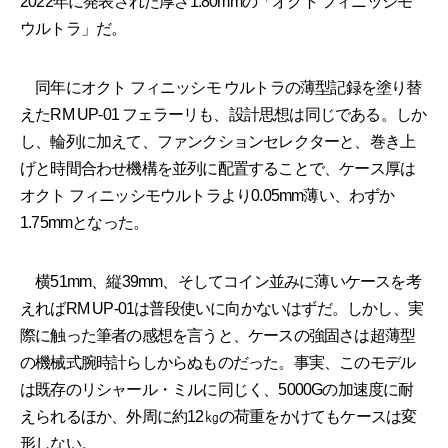
2022年に発表された厚さ1.80mmの「オクト フィニッシモ
ウルトラ」だ。
同年にオクト フィニッシモ ウルトラの薄型記録を塗り替
えたRM UP-01 フェラーリも、設計思想は同じである。しか
し、輪列に加えて、ファンクションセレクターと、巻き上
げと時間合わせ機構を並列に配置することで、ケース厚は
オクト フィニッシモウルトラより0.05mm薄い、わずか
1.75mmとなった。
横51mm、縦39mm、そしてコイン並みに薄いケースを考
えればRM UP-01は普段使いに向かないはずだ。しかし、実
際に触った筆者の感想を言うと、ケースの強固さは超薄型
の機械式腕時計らしからぬものだった。事実、このモデル
は既存のリシャール・ミルに同じく、5000Gの加速度に耐
えられるほか、外周に約12㎏の荷重をかけてもケースは変
形しない。