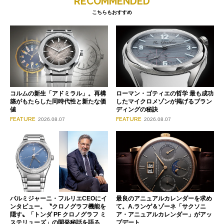
RECOMMENDED
こちらもおすすめ
コルムの新生「アドミラル」。再構
ローマン・ゴティエの哲学 最も成功
築がもたらした同時代性と新たな価
したマイクロメゾンが掲げるブラン
値
ディングの秘訣
FEATURE
FEATURE
2026.08.07
2026.08.07
パルミジャーニ・フルリエCEOにイ
最良のアニュアルカレンダーを求め
ンタビュー。〝クロノグラフ機能を
て。A.ランゲ＆ゾーネ「サクソニ
隠す〟「トンダ PF クロノグラフ ミ
ア・アニュアルカレンダー」がアッ
ステリューズ」の開発秘話を語る
プデート