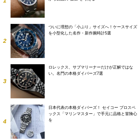
1
ついに理想の「小ぶり」サイズへ！ケースサイズ
を小型化した名作・新作腕時計5選
2
ロレックス、サブマリーナーだけが正解ではな
い。名門の本格ダイバーズ7選
3
日本代表の本格ダイバーズ！ セイコー プロスペ
ックス「マリンマスター」で手元に品格と冒険心
を
4