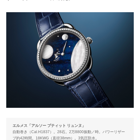
エルメス「アルソー プティット リュンヌ」
自動巻き（Cal.H1837）。28石。2万8800振動／時。パワーリザー
ブ約42時間。18KWG（直径38mm）。3気圧防水。