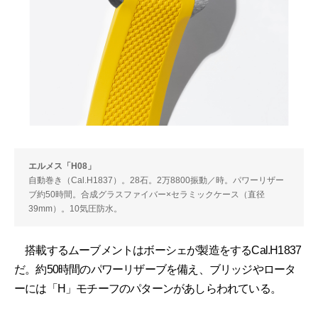
エルメス「H08」
自動巻き（Cal.H1837）。28石。2万8800振動／時。パワーリザー
ブ約50時間。合成グラスファイバー×セラミックケース（直径
39mm）。10気圧防水。
搭載するムーブメントはボーシェが製造をするCal.H1837
だ。約50時間のパワーリザーブを備え、ブリッジやロータ
ーには「H」モチーフのパターンがあしらわれている。