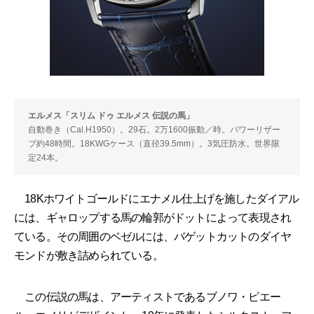
エルメス「スリム ドゥ エルメス 伝説の馬」
自動巻き（Cal.H1950）。29石。2万1600振動／時。パワーリザー
ブ約48時間。18KWGケース（直径39.5mm）。3気圧防水。世界限
定24本。
18Kホワイトゴールドにエナメル仕上げを施したダイアル
には、ギャロップする馬の輪郭がドットによって表現され
ている。その周囲のベゼルには、バゲットカットのダイヤ
モンドが敷き詰められている。
この伝説の馬は、アーティストであるブノワ・ピエー