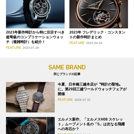
2023年新作時計から特に注目すべき
2023年 フレデリック・コンスタン
超弩級のコンプリケーションウォッ
トの新作時計まとめ
チ（複雑時計）を紹介！
FEATURE
2023.04.24
FEATURE
2023.07.29
SAME BRAND
同じブランドの記事
今夏、日本橋三越本店が〝時計の聖地〟
に。第29回三越ワールドウォッチフェアが
開催
FEATURE
2026.07.31
エルメス新作、「エルメスH08 スケレッ
ト」ムーブメント名の「S」は次なる飛躍
への布石か？