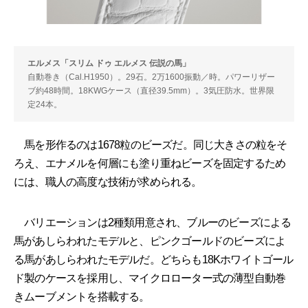
エルメス「スリム ドゥ エルメス 伝説の馬」
自動巻き（Cal.H1950）。29石。2万1600振動／時。パワーリザー
ブ約48時間。18KWGケース（直径39.5mm）。3気圧防水。世界限
定24本。
馬を形作るのは1678粒のビーズだ。同じ大きさの粒をそ
ろえ、エナメルを何層にも塗り重ねビーズを固定するため
には、職人の高度な技術が求められる。
バリエーションは2種類用意され、ブルーのビーズによる
馬があしらわれたモデルと、ピンクゴールドのビーズによ
る馬があしらわれたモデルだ。どちらも18Kホワイトゴール
ド製のケースを採用し、マイクロローター式の薄型自動巻
きムーブメントを搭載する。