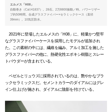
エルメス「H08」
自動巻き（Cal.H1837）。28石。2万8800振動／時。パワーリザー
ブ約50時間。合成グラスファイバー×セラミックケース（直径
39mm）。10気圧防水。
2021年に登場したエルメスの「H08」に、軽量かつ堅牢
なグラスファイバーケースを採用したモデルが追加され
た。この素材の中には、繊維を編み、アルミ加工を施した
グラスファイバーの他に、熱硬化性エポキシ樹脂とスレー
トパウダーが含まれている。
ベゼルとリュウズに採用されているのは、艶やかなブラ
ックセラミックスだ。セメントカラーのダイアルにはグレ
イン仕上げが施され、ダイアルに陰影を付けている。