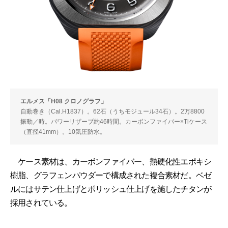
エルメス「H08 クロノグラフ」
自動巻き（Cal.H1837）。62石（うちモジュール34石）。2万8800
振動／時。パワーリザーブ約46時間。カーボンファイバー×Tiケース
（直径41mm）。10気圧防水。
ケース素材は、カーボンファイバー、熱硬化性エポキシ
樹脂、グラフェンパウダーで構成された複合素材だ。ベゼ
ルにはサテン仕上げとポリッシュ仕上げを施したチタンが
採用されている。