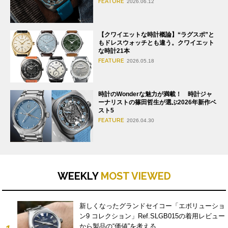
FEATURE
2026.06.12
【クワイエットな時計概論】“ラグスポ”と
もドレスウォッチとも違う。クワイエット
な時計21本
FEATURE
2026.05.18
時計のWonderな魅力が満載！ 時計ジャ
ーナリストの篠田哲生が選ぶ2026年新作ベ
スト5
FEATURE
2026.04.30
WEEKLY
MOST VIEWED
新しくなったグランドセイコー「エボリューショ
ン9 コレクション」Ref.SLGB015の着用レビュー
から製品の“価値”を考える