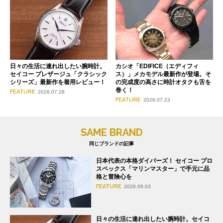
日々の生活に連れ出したい腕時計。
カシオ「EDIFICE（エディフィ
セイコー プレザージュ「クラシック
ス）」メカモデル最新作が登場。そ
シリーズ」最新作を着用レビュー！
の完成度の高さに時計オタクも舌を
巻く！
FEATURE
2026.07.28
FEATURE
2026.07.23
SAME BRAND
同じブランドの記事
日本代表の本格ダイバーズ！ セイコー プロ
スペックス「マリンマスター」で手元に品
格と冒険心を
FEATURE
2026.08.03
日々の生活に連れ出したい腕時計。セイコ