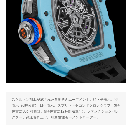
スケルトン加工が施された自動巻きムーブメント。時・分表示、秒
表示（6時位置)。日付表示。スプリットセコンドクロノグラフ（3時
位置に30分積算計、9時位置に12時間積算計)。ファンクションセレ
クター。高速巻き上げ。可変慣性モーメントローター。