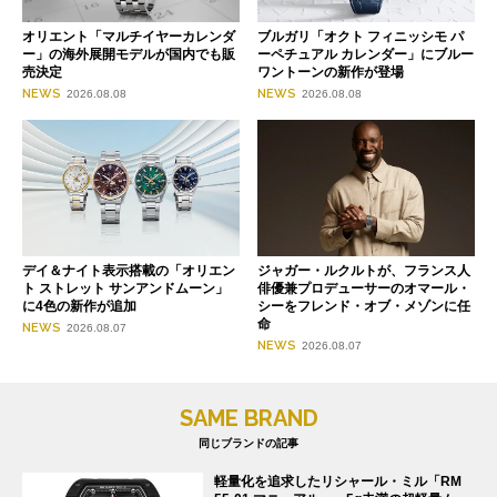
オリエント「マルチイヤーカレンダ
ブルガリ「オクト フィニッシモ パ
ー」の海外展開モデルが国内でも販
ーペチュアル カレンダー」にブルー
売決定
ワントーンの新作が登場
NEWS
NEWS
2026.08.08
2026.08.08
デイ＆ナイト表示搭載の「オリエン
ジャガー・ルクルトが、フランス人
ト ストレット サンアンドムーン」
俳優兼プロデューサーのオマール・
に4色の新作が追加
シーをフレンド・オブ・メゾンに任
命
NEWS
2026.08.07
NEWS
2026.08.07
SAME BRAND
同じブランドの記事
軽量化を追求したリシャール・ミル「RM