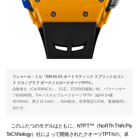
リシャール・ミル「RM 65-01 オートマティック スプリットセコン
ド クロノグラフ ダークイエロークオーツTPT®」
自動巻き（Cal.RMAC4）。51石。3万6000振動／時。パワーリザー
ブ約60時間。Ti✕パステルブルークオーツTPT®（縦44.5×横
49.94mm、厚さ16.1mm）。50m防水。世界限定120本。要価格問い
合わせ。
このふたつのモデルはともに、NTPT™（NoRTh ThiN Ply
TeChNology）社によって開発されたクオーツTPT®の、卓