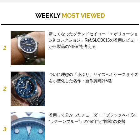
WEEKLY
MOST VIEWED
新しくなったグランドセイコー「エボリューショ
ン9 コレクション」Ref.SLGB015の着用レビュー
から製品の“価値”を考える
1
ついに理想の「小ぶり」サイズへ！ケースサイズ
を小型化した名作・新作腕時計5選
2
着用して分かったチューダー「ブラックベイ 54
“ラグーンブルー”」の“保守”と“挑戦”の姿勢
3