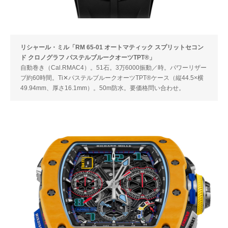
リシャール・ミル「RM 65-01 オートマティック スプリットセコン
ド クロノグラフ パステルブルークオーツTPT®」
自動巻き（Cal.RMAC4）。51石。3万6000振動／時。パワーリザー
ブ約60時間。Ti✕パステルブルークオーツTPT®ケース（縦44.5×横
49.94mm、厚さ16.1mm）。50m防水。要価格問い合わせ。