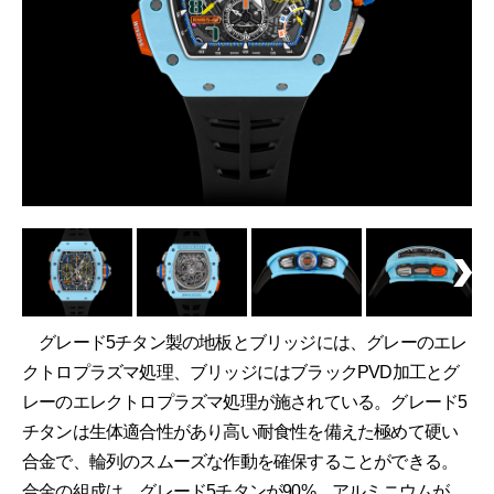
グレード5チタン製の地板とブリッジには、グレーのエレ
クトロプラズマ処理、ブリッジにはブラックPVD加工とグ
レーのエレクトロプラズマ処理が施されている。グレード5
チタンは生体適合性があり高い耐食性を備えた極めて硬い
合金で、輪列のスムーズな作動を確保することができる。
合金の組成は、グレード5チタンが90%、アルミニウムが