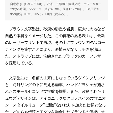
自動巻き（Cal.C.6000）。25石。2万8800振動／時。パワーリザー
ブ約55時間。SSケース（直径40mm、厚さ12.7mm）。3気圧防水。
世界限定100本。205万7000円（税込み）。
ブラウン文字盤は、砂漠の砂丘や岩肌、広大な大地など
自然の本質をイメージした。この質感のある表面は、最新
のレーザープリントで再現。その上にブラウンのPVDコー
ティングを施すことにより、表情豊かなリッチさを演出し
た。ストラップには、洗練されたブラックのカーフレザー
を採用している。
文字盤には、名前の由来にもなっているツインブリッジ
と、時針リングの下に見える歯車、ハンドギヨシェが施さ
れたスモールセコンド文字盤を採用。また、改良されたリ
ュウズデザインは、アイコニックなクロノスイスの“オニオ
ン・スタイルリューズ”に新鮮なひねりを加えた仕様となっ
た。どちらも伝統とモダンを融合したブランドの伝統にオ