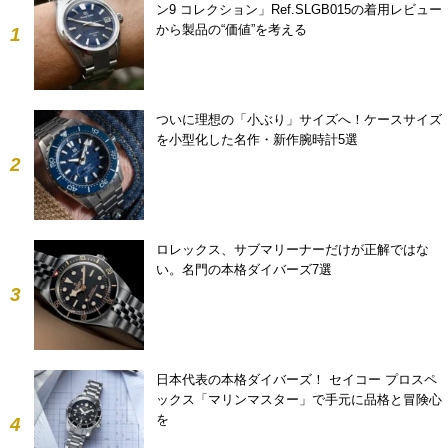
ン9 コレクション」Ref.SLGB015の着用レビュー
から製品の“価値”を考える
1
ついに理想の「小ぶり」サイズへ！ケースサイズ
を小型化した名作・新作腕時計5選
2
ロレックス、サブマリーナーだけが正解ではな
い。名門の本格ダイバーズ7選
3
日本代表の本格ダイバーズ！ セイコー プロスペ
ックス「マリンマスター」で手元に品格と冒険心
を
4