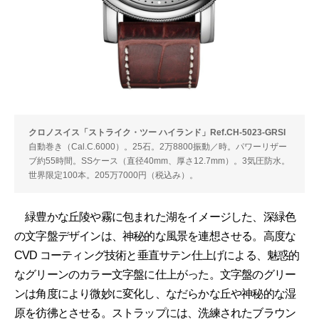
クロノスイス「ストライク・ツー ハイランド」Ref.CH-5023-GRSI
自動巻き（Cal.C.6000）。25石。2万8800振動／時。パワーリザー
ブ約55時間。SSケース（直径40mm、厚さ12.7mm）。3気圧防水。
世界限定100本。205万7000円（税込み）。
緑豊かな丘陵や霧に包まれた湖をイメージした、深緑色
の文字盤デザインは、神秘的な風景を連想させる。高度な
CVD コーティング技術と垂直サテン仕上げによる、魅惑的
なグリーンのカラー文字盤に仕上がった。文字盤のグリー
ンは角度により微妙に変化し、なだらかな丘や神秘的な湿
原を彷彿とさせる。ストラップには、洗練されたブラウン