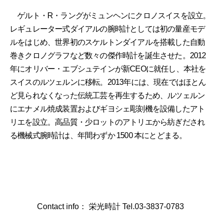
ゲルト・R・ラングがミュンヘンにクロノスイスを設立。
レギュレーター式ダイアルの腕時計としては初の量産モデ
ルをはじめ、世界初のスケルトンダイアルを搭載した自動
巻きクロノグラフなど数々の傑作時計を誕生させた。2012
年にオリバー・エブシュテインが新CEOに就任し、本社を
スイスのルツェルンに移転。2013年には、現在ではほとん
ど見られなくなった伝統工芸を再生するため、ルツェルン
にエナメル焼成装置およびギヨシェ彫刻機を設備したアト
リエを設立。高品質・少ロットのアトリエから紡ぎだされ
る機械式腕時計は、年間わずか 1500 本にとどまる。
Contact info： 栄光時計 Tel.03-3837-0783