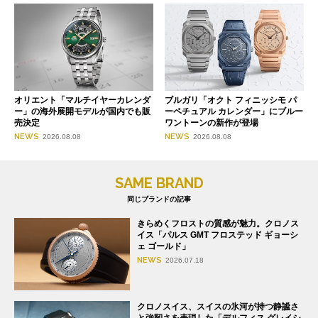
オリエント「マルチイヤーカレンダ
ブルガリ「オクト フィニッシモ パ
ー」の海外展開モデルが国内でも販
ーペチュアル カレンダー」にブルー
売決定
ワントーンの新作が登場
NEWS
NEWS
2026.08.08
2026.08.08
SAME BRAND
同じブランドの記事
きらめくフロストの質感が魅力。クロノス
イス「パルス GMT フロステッド ギョーシ
ェ ゴールド」
NEWS
2026.07.18
クロノスイス、スイスの氷河が持つ静謐さ
と強靭さを表現した「デルフィス グレイシ