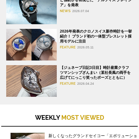
ア」を発表
NEWS
2026.07.04
2026年発表のクロノスイス新作時計を一挙
紹介！ ブランド初の一体型ブレスレット採
用モデルに注目
FEATURE
2026.05.11
【ジュネーブ日記3日目】時計産業クラフ
ツマンシップざんまい（某社長風の両手を
広げてにっこり笑ったポーズとともに）
FEATURE
2026.04.24
WEEKLY
MOST VIEWED
新しくなったグランドセイコー「エボリューショ