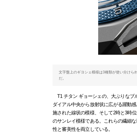
文字盤上のギヨシェ模様は3種類が使い分けら
だ。
T1 チタン ギョーシェの、大ぶりな
ダイアル中央から放射状に広がる躍動感
施された線状の模様、そして2時と3時
のサンレイ模様である。これらの繊細な
性と審美性を両立している。