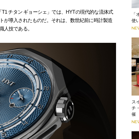
T1 チタン ギョーシェ」では、HYTの現代的な流体式
「
トが導入されたものだ。それは、数世紀前に時計製造
使
NE
職人技である。
スイ
チ
催
NE