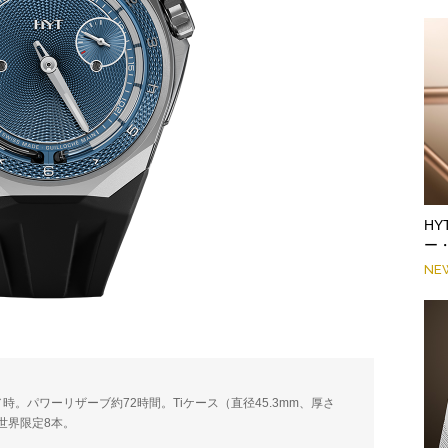
H
ー
NE
振動／時。パワーリザーブ約72時間。Tiケース（直径45.3mm、厚さ
。世界限定8本。