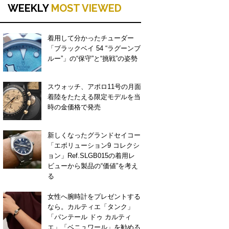
WEEKLY
MOST VIEWED
着用して分かったチューダー
「ブラックベイ 54 “ラグーンブ
ルー”」の“保守”と“挑戦”の姿勢
スウォッチ、アポロ11号の月面
着陸をたたえる限定モデルを当
時の金価格で発売
新しくなったグランドセイコー
「エボリューション9 コレクシ
ョン」Ref.SLGB015の着用レ
ビューから製品の“価値”を考え
る
女性へ腕時計をプレゼントする
なら。カルティエ「タンク」
「パンテール ドゥ カルティ
エ」「ベニュワール」を勧める