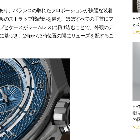
mmであり、バランスの取れたプロポーションが快適な装着
H
度のストラップ接続部を備え、ほぼすべての手首にフ
か
プとケースがシームレスに溶け込むことで、外観のデ
NE
に基づき、2時から3時位置の間にリューズを配するこ
H
樹
の
NE