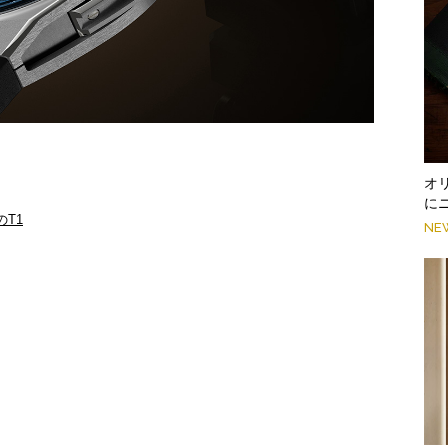
オ
に
T1
NE