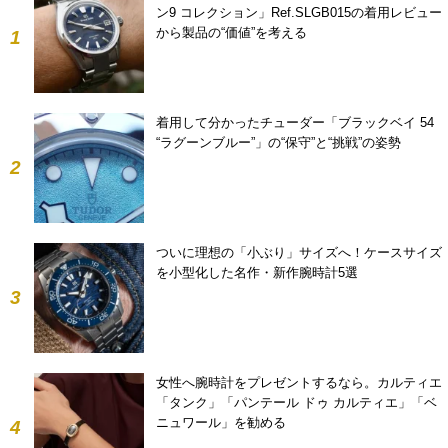
ン9 コレクション」Ref.SLGB015の着用レビュー
から製品の“価値”を考える
1
着用して分かったチューダー「ブラックベイ 54
“ラグーンブルー”」の“保守”と“挑戦”の姿勢
2
ついに理想の「小ぶり」サイズへ！ケースサイズ
を小型化した名作・新作腕時計5選
3
女性へ腕時計をプレゼントするなら。カルティエ
「タンク」「パンテール ドゥ カルティエ」「ベ
ニュワール」を勧める
4