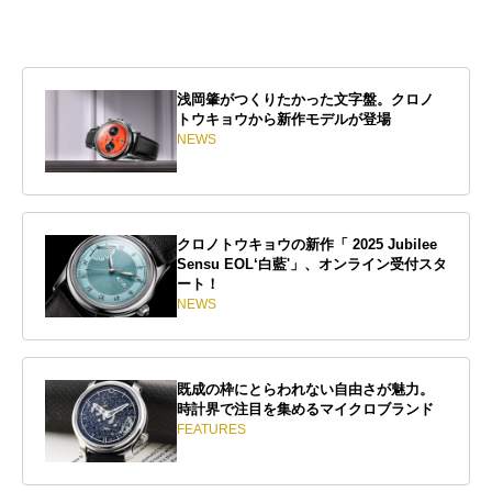
浅岡肇がつくりたかった文字盤。クロノ
トウキョウから新作モデルが登場
NEWS
クロノトウキョウの新作「 2025 Jubilee
Sensu EOL‘白藍'」、オンライン受付スタ
ート！
NEWS
既成の枠にとらわれない自由さが魅力。
時計界で注目を集めるマイクロブランド
FEATURES