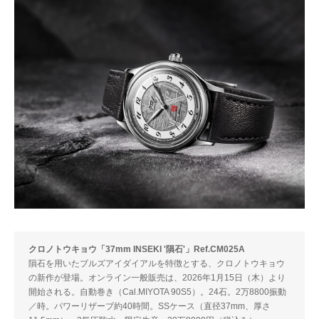
クロノトウキョウ「37mm INSEKI '隕石'」Ref.CM025A
隕石を用いたブルズアイダイアルを特徴とする、クロノトウキョウ
の新作が登場。オンライン一般販売は、2026年1月15日（木）より
開始される。自動巻き（Cal.MIYOTA 90S5）。24石。2万8800振動
／時。パワーリザーブ約40時間。SSケース（直径37mm、厚さ