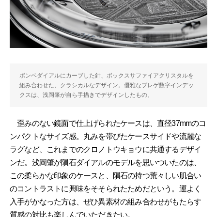
ボンベダイアルにカーブした針、ボックスサファイアクリスタルを
組み合わせた、クラシカルなデザイン。優雅なブレゲ数字インデッ
クスは、浅岡肇が自ら手描きでデザインしたもの。
歪みのない鏡面で仕上げられたケースは、直径37mmのコ
ンパクトなサイズ感。丸みを帯びたケースサイドや流麗な
ラグなど、これまでのクロノトウキョウに共通するデザイ
ンだ。浅岡肇が隕石ダイアルのモデルを思いついたのは、
この柔らかな印象のケースと、隕石の持つ荒々しい肌合い
のコントラストに興味をそそられたためだという。運よく
入手がかなった方は、ぜひ異素材の組み合わせがもたらす
質感の対比も楽しんでいただきたい。