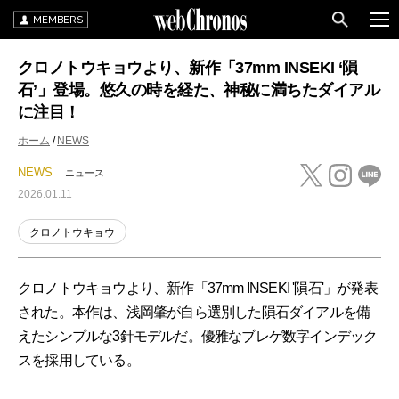
MEMBERS
クロノトウキョウより、新作「37mm INSEKI ‘隕
石’」登場。悠久の時を経た、神秘に満ちたダイアル
に注目！
ホーム
NEWS
NEWS
ニュース
2026.01.11
クロノトウキョウ
クロノトウキョウより、新作「37mm INSEKI '隕石'」が発表
された。本作は、浅岡肇が自ら選別した隕石ダイアルを備
えたシンプルな3針モデルだ。優雅なブレゲ数字インデック
スを採用している。