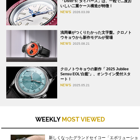
「Diver’s: ダイバーズ」は、一粒で二度お
いしい二重ケース構造が特徴！
NEWS
2026.03.09
浅岡肇がつくりたかった文字盤。クロノト
ウキョウから新作モデルが登場
NEWS
2025.08.21
クロノトウキョウの新作「 2025 Jubilee
Sensu EOL‘白藍’」、オンライン受付スタ
ート！
NEWS
2025.05.21
WEEKLY
MOST VIEWED
新しくなったグランドセイコー「エボリューショ