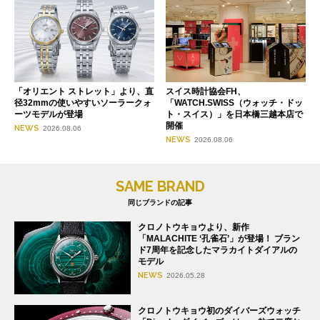
「オリエント ストレット」より、直
スイス時計協会FH、
径32mmの使いやすいソーラークォ
「WATCH.SWISS（ウォッチ・ドッ
ーツモデルが登場
ト・スイス）」を日本橋三越本店で
開催
NEWS
2026.08.06
NEWS
2026.08.06
SAME BRAND
同じブランドの記事
クロノトウキョウより、新作
「MALACHITE ‘孔雀石’」が登場！ ブラン
ド7周年を記念したマラカイトダイアルの
モデル
NEWS
2026.05.28
クロノトウキョウ初のダイバーズウォッチ