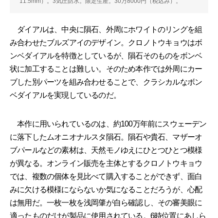
11.5mm）。3気圧防水。限定生産。30万8000円（税込み）。
ダイアルは、中央に隕石、外周にホワイトのリングを組
み合わせたブルズアイのデザイン。クロノトウキョウはボ
ンベダイアルを特徴としているが、隕石そのものをボンベ
状に加工することは難しい。そのため本作では外周にカー
ブした別パーツを組み合わせることで、クラシカルなボン
ベダイアルを実現しているのだ。
本作に用いられているのは、約100万年前にスウェーデン
に落下したムオニオナルスタ隕石。隕石や貴石、マザーオ
ブパールなどの素材は、天然モノゆえにひとつひとつ模様
が異なる。オンライン販売を主体とするクロノトウキョウ
では、複数の個体を見比べて購入することができず、面白
みに欠ける模様にならないか気になることだろうが、心配
は無用だ。一枚一枚を浅岡肇が自ら確認し、その審美眼に
適ったものだけが製品に使用されている。6時位置にあしら