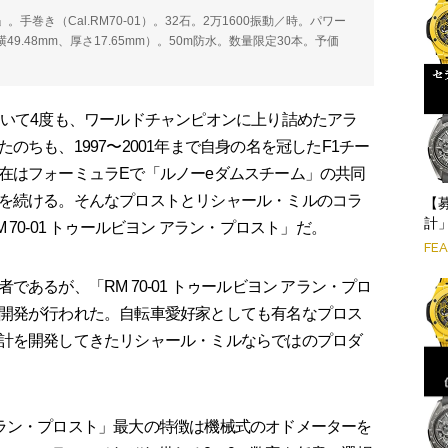
」。手巻き（Cal.RM70-01）。32石。2万1600振動／時。パワー
横49.48mm、厚さ17.65mm）。50m防水。数量限定30本。予価
いて4度も、ワールドチャンピオンに上り詰めたアラ
ちも、1997〜2001年まで自身の名を冠したF1チー
在はフォーミュラEで「ルノーeダムスチーム」の共同
を続ける。そんなプロストとリシャール・ミルのコラ
【
計」
70-01 トゥールビヨン アラン・プロスト」だ。
FE
るが、「RM 70-01 トゥールビヨン アラン・プロ
開発が行われた。自転車愛好家としても有名なプロス
計を開発してきたリシャール・ミルならではのプロダ
 アラン・プロスト」最大の特徴は機械式のオドメーターを