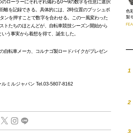
つのローラーにそれぞれ備わる0〜9の数字を任意に選択
走行距離を記録できる。具体的には、2時位置のプッシュボ
色
製
ボタンを押すことで数字を合わせる。この一風変わった
FE
ストたちのほとんどが、自転車競技シーズン開始から
という事実から着想を得て、誕生した。
の自転車メーカ、コルナゴ製ロードバイクがプレゼン
1
ャールミルジャパン Tel.03-5807-8162
2
3