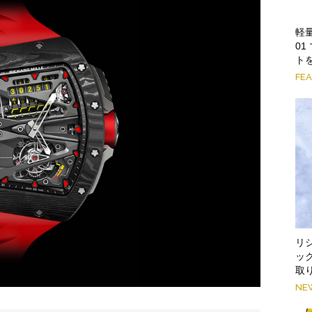
軽
0
ト
FE
リシ
ッ
取
NE