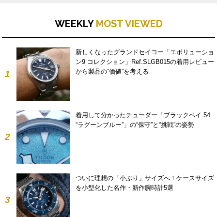
WEEKLY
MOST VIEWED
新しくなったグランドセイコー「エボリューショ
ン9 コレクション」Ref.SLGB015の着用レビュー
から製品の“価値”を考える
1
着用して分かったチューダー「ブラックベイ 54
“ラグーンブルー”」の“保守”と“挑戦”の姿勢
2
ついに理想の「小ぶり」サイズへ！ケースサイズ
を小型化した名作・新作腕時計5選
3