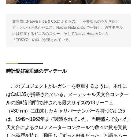
文字盤はNaoya Hida & Co.によるもの。「不要なものを削ぎ落と
す」という理念がゼニス、Naoya Hida & Co.で一致し、通常モデル
には存在するゼニスのスター、そしてNaoya Hida & Co.の
「TOKYO」のロゴが廃されている。
時計愛好家垂涎のディテール
このプロジェクトがレガシーを尊重するように、本作に
はCal.135が搭載されている。ヌーテシャル天文台コンクー
ルの腕時計部門で許される最大サイズの13リーニュ
（=30mm）に由来したキャリバーナンバーを持つCal.135
は、1949〜1962年まで製造されていた。当時盛んであった
天文台によるクロノメーターコンクールで数々の賞を受賞
した経歴を持ち、飛田も「ずっと好きだった」と語るムー