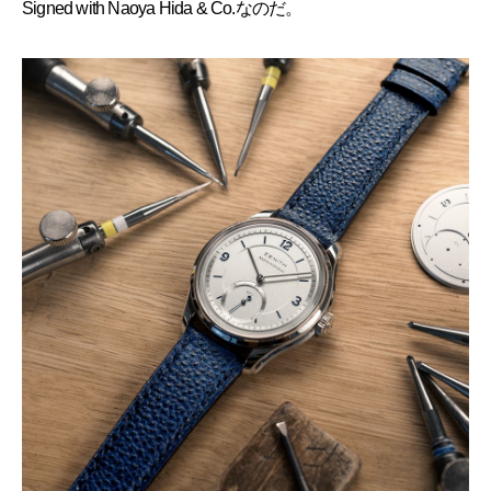
Signed with Naoya Hida & Co.なのだ。