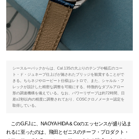
シースルーバックからは、Cal.135の大ぶりのテンプや幅広のコー
ト・ド・ジュネーブ仕上げが施されたブリッジを観賞することがで
きる。ちらネジやロービート仕様はレトロで、また、シャルル・フ
レックが設計した精密な調整を可能にする、特徴的なダブルアロー
形の調速機構を備えている。なお、パワーリザーブは約72時間、日
差±2秒以内の精度に調整されており、COSCクロノメーター認定を
取得している。
このG.F.J.に、NAOYA HIDA & Coのエッセンスが盛り込ま
れるに至ったのは、飛田とゼニスのチーフ・プロダクト・