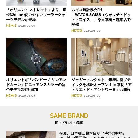
「オリエント ストレット」より、直
スイス時計協会FH、
径32mmの使いやすいソーラークォ
「WATCH.SWISS（ウォッチ・ドッ
ーツモデルが登場
ト・スイス）」を日本橋三越本店で
開催
NEWS
2026.08.06
NEWS
2026.08.06
オリエントが「バンビーノ サンアン
ジャガー・ルクルト、銀座に新ブテ
ドムーン」にニュアンスカラーの新
ィックを移転オープン！ 日本初「ア
色モデル2種を追加
トリエ・ド・アントワーヌ」も開設
NEWS
NEWS
2026.08.05
2026.08.05
SAME BRAND
同じブランドの記事
今夏、日本橋三越本店が〝時計の聖地〟