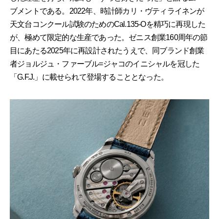
ブメントである。2022年、時計師カリ・ヴティライネンが
天文台コンクール試験のためのCal.135-Oを精巧に再現した
が、極めて限定的な生産であった。ゼニス創業160周年の節
目にあたる2025年に再設計されたうえで、同ブランド創業
者ジョルジュ・ファーブル=ジャコのイニシャルを冠した
「G.F.J.」に載せられて登場することとなった。