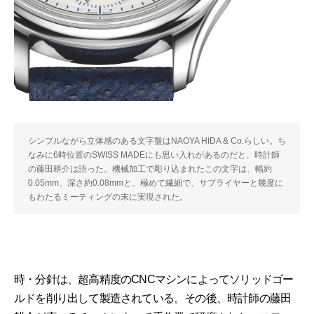
シンプルながら立体感のある文字盤はNAOYA HIDA & Co.らしい。ち
なみに6時位置のSWISS MADEにも思い入れがあるのだと、時計師
の藤田耕介は語った。機械加工で彫り込まれたこの文字は、幅約
0.05mm、深さ約0.08mmと、極めて繊細で、サプライヤーと幾度に
もわたるミーティングの末に実現された。
時・分針は、超高精度のCNCマシンによってソリッドゴー
ルドを削り出して製造されている。その後、時計師の藤田