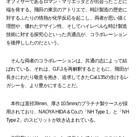
オフィサーであるロマン・マリエッタとが出会ったことに
端を発する。飛田の東京のアトリエで、時計製造の歴史に
対するふたりの情熱が化学反応を起こし、両者が思い描く
理想や、優れたデザイン性、そしてハイレベルな時計製造
技術に対する探究心といった共通点が、コラボレーション
を後押ししたのだという。
そんな両者のコラボレーションは、共通の志によって結
ばれている。それは、G.F.J.を再解釈するとともに、飛田が
長きにわたり敬意を抱き、追求してきたCal.135の生けるレ
ガシーを、より豊かにすることだ。
本作は直径39mm、厚さ10.5mmのプラチナ製ケースが採
用されており、NAOYA HIDA & Co.の「NH Type 1」と「NH
Type 2」のスピリットが吹き込まれている。