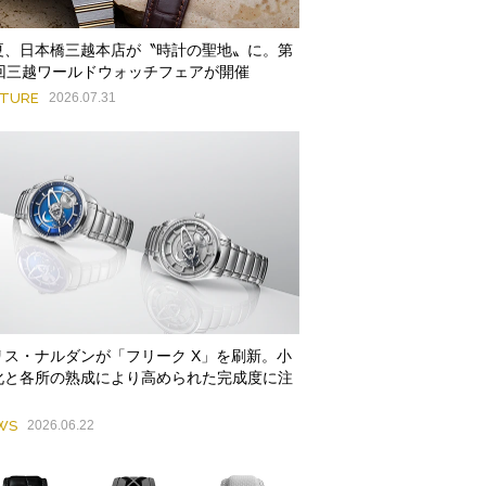
夏、日本橋三越本店が〝時計の聖地〟に。第
9回三越ワールドウォッチフェアが開催
ATURE
2026.07.31
リス・ナルダンが「フリーク X」を刷新。小
化と各所の熟成により高められた完成度に注
WS
2026.06.22