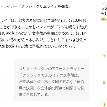
ロ
トライカー「クラシックサムライ」を発表。
複
作
FE
ライ」は、顧客の希望に応じて1時間もしくは30分お
ことができる。しかもハンマーがゴングを鳴らすたび
戦いを演じるのだ。文字盤の左側に立つのは、短刀と
側にいるのが佐々木小次郎。ことに注目すべきは佐々
な剣の握りが忠実に再現されている点であろう。
1
ユリス・ナルダンのアワーストライカー
「クラシック サムライ」の文字盤は、
宮本武蔵と佐々木小次郎の有名な「巌流
2
島の決闘」を立体的な彫刻で細部まで見
事に再現している。
3