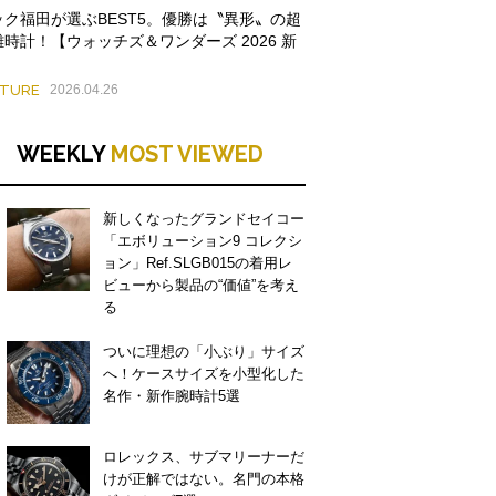
ック福田が選ぶBEST5。優勝は〝異形〟の超
雑時計！【ウォッチズ＆ワンダーズ 2026 新
】
ATURE
2026.04.26
WEEKLY
MOST VIEWED
新しくなったグランドセイコー
「エボリューション9 コレクシ
ョン」Ref.SLGB015の着用レ
ビューから製品の“価値”を考え
る
ついに理想の「小ぶり」サイズ
へ！ケースサイズを小型化した
名作・新作腕時計5選
ロレックス、サブマリーナーだ
けが正解ではない。名門の本格