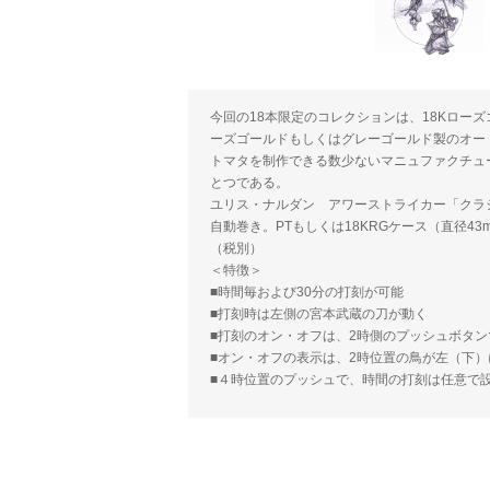
今回の18本限定のコレクションは、18Kロー
ーズゴールドもしくはグレーゴールド製のオー
トマタを制作できる数少ないマニュファクチュ
とつである。
ユリス・ナルダン アワーストライカー「クラ
自動巻き。PTもしくは18KRGケース（直径43mm）。3
（税別）
＜特徴＞
■時間毎および30分の打刻が可能
■打刻時は左側の宮本武蔵の刀が動く
■打刻のオン・オフは、2時側のプッシュボタン
■オン・オフの表示は、2時位置の鳥が左（下）
■４時位置のプッシュで、時間の打刻は任意で