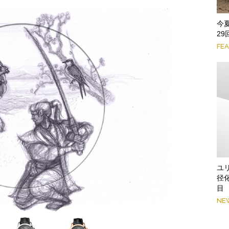
今
2
FE
ユ
径
目
NE