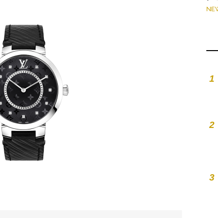
NE
1
2
3