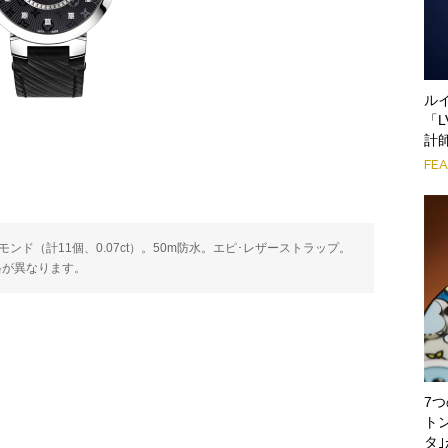
ル
「L
計
FE
ンド（計11個、0.07ct）。50m防水。エピ･レザーストラップ。
格が異なります。
7
ト
タ