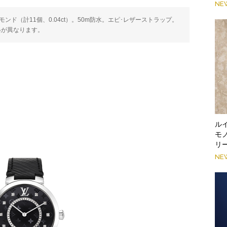
NE
ンド（計11個、0.04ct）。50m防水。エピ･レザーストラップ。
格が異なります。
ル
モ
リ
NE