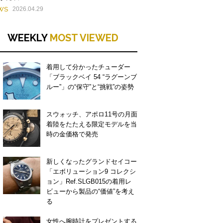
WS
2026.04.29
WEEKLY
MOST VIEWED
着用して分かったチューダー
「ブラックベイ 54 “ラグーンブ
ルー”」の“保守”と“挑戦”の姿勢
スウォッチ、アポロ11号の月面
着陸をたたえる限定モデルを当
時の金価格で発売
新しくなったグランドセイコー
「エボリューション9 コレクシ
ョン」Ref.SLGB015の着用レ
ビューから製品の“価値”を考え
る
女性へ腕時計をプレゼントする