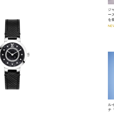
ジ
ー
を
NE
ル
チ