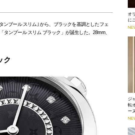
オ
に
タンブール スリム｣ から、ブラックを基調としたフェ
NE
タンブール スリム ブラック」が誕生した。28mm、
ック
ジ
転
ー
NE