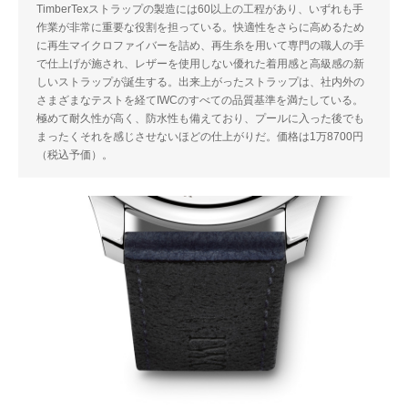
TimberTexストラップの製造には60以上の工程があり、いずれも手
作業が非常に重要な役割を担っている。快適性をさらに高めるため
に再生マイクロファイバーを詰め、再生糸を用いて専門の職人の手
で仕上げが施され、レザーを使用しない優れた着用感と高級感の新
しいストラップが誕生する。出来上がったストラップは、社内外の
さまざまなテストを経てIWCのすべての品質基準を満たしている。
極めて耐久性が高く、防水性も備えており、プールに入った後でも
まったくそれを感じさせないほどの仕上がりだ。価格は1万8700円
（税込予価）。