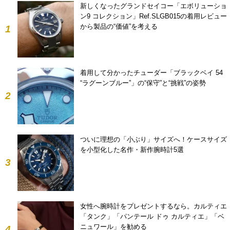
新しくなったグランドセイコー「エボリューショ
ン9 コレクション」Ref.SLGB015の着用レビュー
から製品の“価値”を考える
1
着用して分かったチューダー「ブラックベイ 54
“ラグーンブルー”」の“保守”と“挑戦”の姿勢
2
ついに理想の「小ぶり」サイズへ！ケースサイズ
を小型化した名作・新作腕時計5選
3
女性へ腕時計をプレゼントするなら。カルティエ
「タンク」「パンテール ドゥ カルティエ」「ベ
ニュワール」を勧める
4