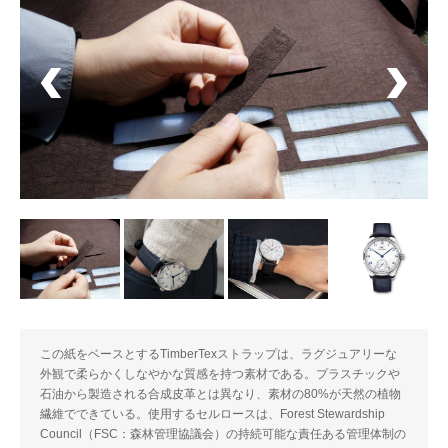
この紙をベースとするTimberTexストラップは、ラグジュアリーな
外観で柔らかくしなやかな質感を持つ素材である。プラスチックや
石油から製造される合成皮革とは異なり、素材の80%が天然の植物
繊維でできている。使用するセルロースは、Forest Stewardship
Council（FSC：森林管理協議会）の持続可能な責任ある管理体制の