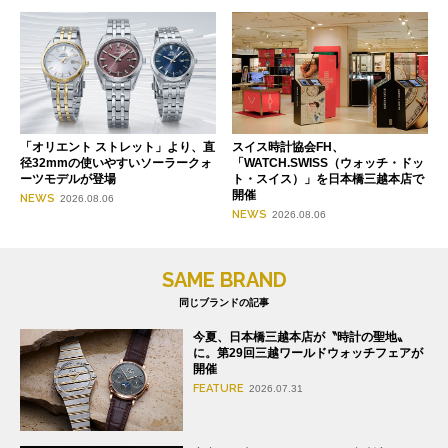
「オリエント ストレット」より、直
スイス時計協会FH、
径32mmの使いやすいソーラークォ
「WATCH.SWISS（ウォッチ・ドッ
ーツモデルが登場
ト・スイス）」を日本橋三越本店で
開催
NEWS
2026.08.06
NEWS
2026.08.06
SAME BRAND
同じブランドの記事
今夏、日本橋三越本店が〝時計の聖地〟
に。第29回三越ワールドウォッチフェアが
開催
FEATURE
2026.07.31