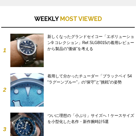
WEEKLY
MOST VIEWED
新しくなったグランドセイコー「エボリューショ
ン9 コレクション」Ref.SLGB015の着用レビュー
から製品の“価値”を考える
1
着用して分かったチューダー「ブラックベイ 54
“ラグーンブルー”」の“保守”と“挑戦”の姿勢
2
ついに理想の「小ぶり」サイズへ！ケースサイズ
を小型化した名作・新作腕時計5選
3