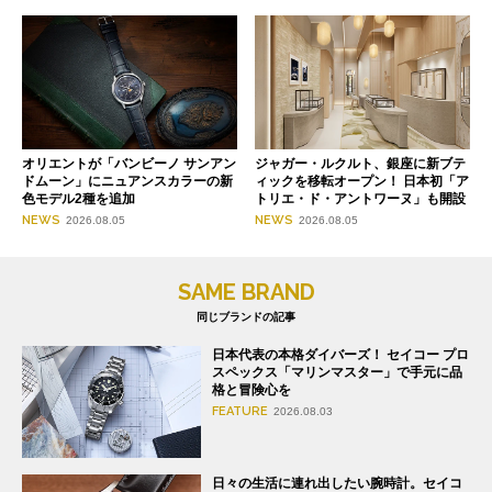
オリエントが「バンビーノ サンアン
ジャガー・ルクルト、銀座に新ブテ
ドムーン」にニュアンスカラーの新
ィックを移転オープン！ 日本初「ア
色モデル2種を追加
トリエ・ド・アントワーヌ」も開設
NEWS
NEWS
2026.08.05
2026.08.05
SAME BRAND
同じブランドの記事
日本代表の本格ダイバーズ！ セイコー プロ
スペックス「マリンマスター」で手元に品
格と冒険心を
FEATURE
2026.08.03
日々の生活に連れ出したい腕時計。セイコ