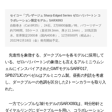
セイコー「プレザージュ Sharp Edged Series ゼロハリバートン コ
ラボレーション限定モデル」SARX093
自動巻き（Cal.6R35）。24石。2万8800振動／時。パワーリザーブ
約70時間。SSケース（直径39.3mm、厚さ11.1mm）。10気圧防
水。世界限定2000本（国内400本）。12万6500円（税込み）。
2022年2月18日（金）発売開始予定。
先進性を象徴する、ダークブルーを各モデルに採用して
いる。ゼロハリバートンの象徴とも言えるアルミニウムシ
ェルにインスパイアされたGMTモデルSARF017、
SPB271JCのベゼルはアルミニウム製。昼夜の判読を考慮
し、ダークブルーの色調を区分した2トーンカラーを取り入
れた。
一方でシンプルな3針モデルのSARX093は、時分秒針と
ダイヤルリングにダークブルーを用い、コラボレーション