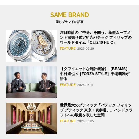
SAME BRAND
同じブランドの記事
注目時計の〝中身〟を問う。新型ムーブメ
ント深掘り鑑定術④パテック フィリップの
ワールドタイム「Cal.240 HU C」
FEATURE
2026.06.29
【クワイエットな時計概論】［BEAMS］
中村達也 ×［FORZA STYLE］干場義雅が
語る
FEATURE
2026.05.11
世界最大のブティック「パテック フィリッ
プ ブティック 東京・表参道」。ハンドクラ
フトへの敬意を表した空間
FEATURE
2026.05.05