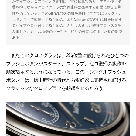
が表示する。このハイテク素材は非常に軽量であり、エネルギー消
費を抑えながらクロノグラフの急停止時に発生する衝撃に耐える剛
性を備えている。このSilinvar®製の針を装飾（本作ではラック・レ
ッドカラーで塗装）するための、またSilinvar®製の針に軸を固定す
るパイプをロウ付けするための、ふたつの新しい特許プロセスを生
み出した。Silinvar®製のパーツを、時計の外装に使用した初の例で
ある。
またこのクロノグラフは、2時位置に設けられたひとつの
プッシュボタンがスタート、ストップ、ゼロ復帰の動作を
順次指示するようになっている。この「シングルプッシュ
ボタン」は、懐中時計の時代から愛好家に支持され続ける
クラシックなクロノグラフを想起させるだろう。