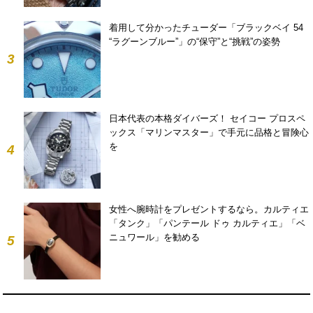
着用して分かったチューダー「ブラックベイ 54
“ラグーンブルー”」の“保守”と“挑戦”の姿勢
3
日本代表の本格ダイバーズ！ セイコー プロスペ
ックス「マリンマスター」で手元に品格と冒険心
を
4
女性へ腕時計をプレゼントするなら。カルティエ
「タンク」「パンテール ドゥ カルティエ」「ベ
ニュワール」を勧める
5