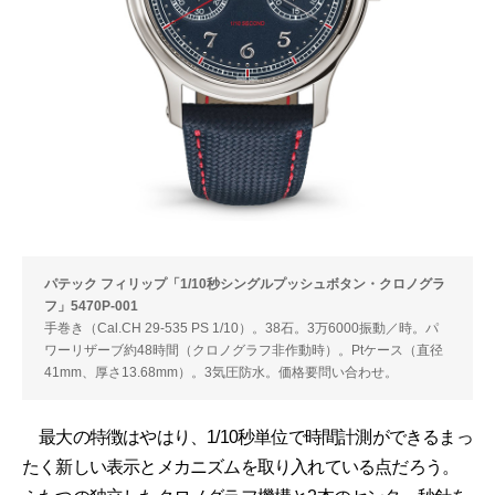
パテック フィリップ「1/10秒シングルプッシュボタン・クロノグラ
フ」5470P-001
手巻き（Cal.CH 29-535 PS 1/10）。38石。3万6000振動／時。パ
ワーリザーブ約48時間（クロノグラフ非作動時）。Ptケース（直径
41mm、厚さ13.68mm）。3気圧防水。価格要問い合わせ。
最大の特徴はやはり、1/10秒単位で時間計測ができるまっ
たく新しい表示とメカニズムを取り入れている点だろう。