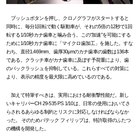
プッシュボタンを押し、クロノグラフがスタートすると
同時に、毎分1回転で動く駆動車が、それの5倍の12秒で1回
転する1/10秒カナ歯車と噛み合う。この“加速”を可能にする
ために1/10秒カナ歯車に「マイクロ歯加工」を施した。すな
わち、直径1.469mm、歯厚30μmのカナ歯車の歯数は136本
である。クラッチ車がカナ歯車に及ぼす予荷重により、歯
のバックラッシュを抑制している。これらすべての対策に
より、表示の精度を最大限に高めているのである。
加えて特筆すべきは、実用における耐衝撃性能だ。新し
いキャリバーCH 29-535 PS 1/10は、日常の使用においてさ
らされるあらゆる制約とリスクに対応しなければならなか
った。 そのためパテック フィリップは、特許取得のふたつ
の機構を開発した。