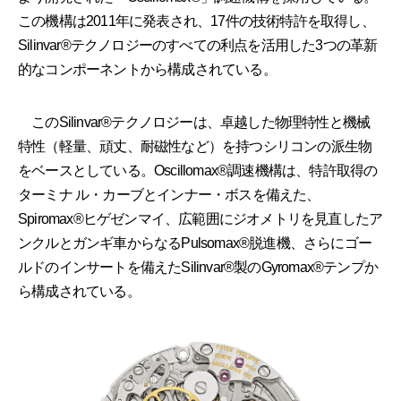
この機構は2011年に発表され、17件の技術特許を取得し、
Silinvar®テクノロジーのすべての利点を活用した3つの革新
的なコンポーネントから構成されている。
このSilinvar®テクノロジーは、卓越した物理特性と機械
特性（軽量、頑丈、耐磁性など）を持つシリコンの派生物
をベースとしている。Oscillomax®調速機構は、特許取得の
ターミナ ル・カーブとインナー・ボスを備えた、
Spiromax®ヒゲゼンマイ、広範囲にジオメトリを見直したア
ンクルとガンギ車からなるPulsomax®脱進機、さらにゴー
ルドのインサートを備えたSilinvar®︎製のGyromax®テンプか
ら構成されている。