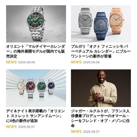
オリエント「マルチイヤーカレンダ
ブルガリ「オクト フィニッシモ パ
ー」の海外展開モデルが国内でも販
ーペチュアル カレンダー」にブルー
売決定
ワントーンの新作が登場
NEWS
NEWS
2026.08.08
2026.08.08
デイ＆ナイト表示搭載の「オリエン
ジャガー・ルクルトが、フランス人
ト ストレット サンアンドムーン」
俳優兼プロデューサーのオマール・
に4色の新作が追加
シーをフレンド・オブ・メゾンに任
命
NEWS
2026.08.07
NEWS
2026.08.07