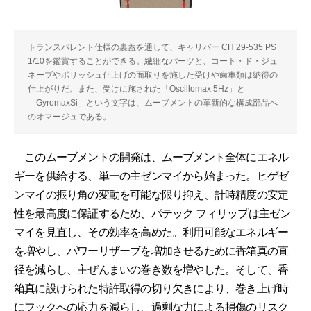
トランスパレント仕様の裏蓋を通して、キャリバー CH 29-535 PS
1/10を鑑賞することができる。繊細なパーツと、コート・ド・ジュ
ネーブやポリッシュ仕上げの面取りを施した受けや歯車類は納得の
仕上がりだ。また、受けに施された「Oscillomax 5Hz」と
「GyromaxSi」という文字は、ムーブメントの革新的な構成部品へ
のオマージュである。
このムーブメントの開発は、ムーブメント全体にエネル
ギーを供給する、単一の主ゼンマイから始まった。ヒゲゼ
ンマイの振り角の変動を可能な限り抑え、計時精度の安定
性を最高度に保証するため、パテック フィリップは主ゼン
マイを見直し、その効率を高めた。利用可能なエネルギー
を増やし、パワーリザーブを増加させるために香箱真の直
径を減らし、主ぜんまいの巻き数を増やした。そして、香
箱真に設けられた特許取得の切り欠きにより、巻き上げ時
にフックへの応力を減らし、過剰な力による損傷のリスク