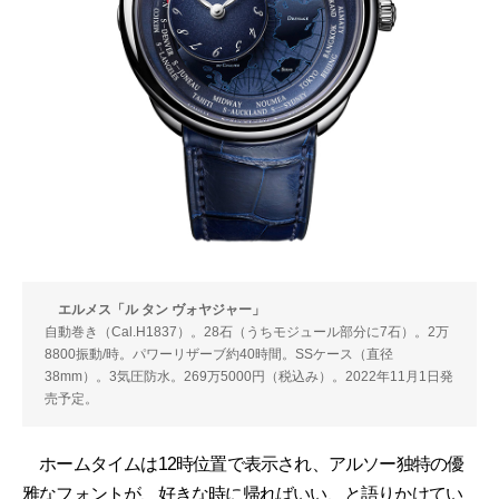
エルメス「ル タン ヴォヤジャー」
自動巻き（Cal.H1837）。28石（うちモジュール部分に7石）。2万
8800振動/時。パワーリザーブ約40時間。SSケース（直径
38mm）。3気圧防水。269万5000円（税込み）。2022年11月1日発
売予定。
ホームタイムは12時位置で表示され、アルソー独特の優
雅なフォントが、好きな時に帰ればいい、と語りかけてい