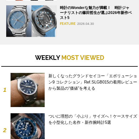
時計のWonderな魅力が満載！ 時計ジャ
ーナリストの篠田哲生が選ぶ2026年新作ベ
スト5
FEATURE
2026.04.30
WEEKLY
MOST VIEWED
新しくなったグランドセイコー「エボリューショ
ン9 コレクション」Ref.SLGB015の着用レビュー
から製品の“価値”を考える
1
ついに理想の「小ぶり」サイズへ！ケースサイズ
を小型化した名作・新作腕時計5選
2