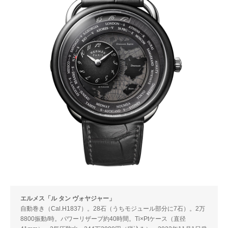
エルメス「ル タン ヴォヤジャー」
自動巻き（Cal.H1837）。28石（うちモジュール部分に7石）。2万
8800振動/時。パワーリザーブ約40時間。Ti×Ptケース（直径