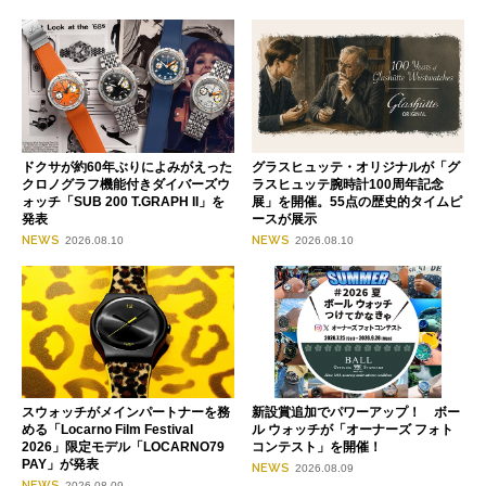
ドクサが約60年ぶりによみがえった
グラスヒュッテ・オリジナルが「グ
クロノグラフ機能付きダイバーズウ
ラスヒュッテ腕時計100周年記念
ォッチ「SUB 200 T.GRAPH II」を
展」を開催。55点の歴史的タイムピ
発表
ースが展示
NEWS
NEWS
2026.08.10
2026.08.10
スウォッチがメインパートナーを務
新設賞追加でパワーアップ！ ボー
める「Locarno Film Festival
ル ウォッチが「オーナーズ フォト
2026」限定モデル「LOCARNO79
コンテスト」を開催！
PAY」が発表
NEWS
2026.08.09
NEWS
2026.08.09