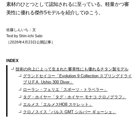
素材のひとつとして認知されるに至っている。軽量かつ審
美性に優れる傑作5モデルを紹介してゆこう。
佐藤しんいち：文
Text by Shin-ichi Sato
［2026年4月23日公開記事］
INDEX
技術の向上によって生まれた審美性にも優れるチタン製モデル
グランドセイコー「Evolution 9 Collection スプリングドライ
ブ U.F.A. Ushio 300 Diver」
ローラン・フェリエ「スポーツ・トラベラー」
タグ・ホイヤー「タグ・ホイヤー モナコ クロノグラフ」
エルメス「エルメスHO8 スケレット」
クロノスイス「パルス GMT シルバー ギョーシェ」