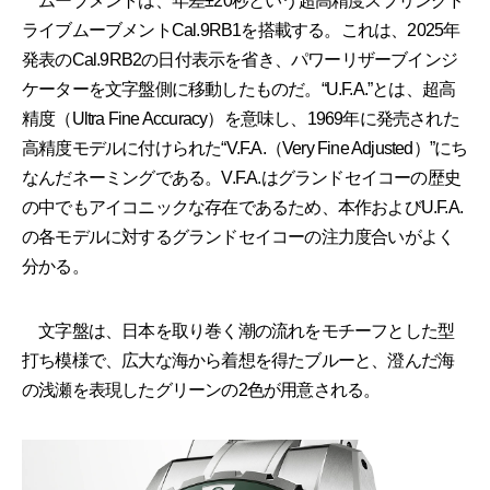
ムーブメントは、年差±20秒という超高精度スプリングド
ライブムーブメントCal.9RB1を搭載する。これは、2025年
発表のCal.9RB2の日付表示を省き、パワーリザーブインジ
ケーターを文字盤側に移動したものだ。“U.F.A.”とは、超高
精度（Ultra Fine Accuracy）を意味し、1969年に発売された
高精度モデルに付けられた“V.F.A.（Very Fine Adjusted）”にち
なんだネーミングである。V.F.A.はグランドセイコーの歴史
の中でもアイコニックな存在であるため、本作およびU.F.A.
の各モデルに対するグランドセイコーの注力度合いがよく
分かる。
文字盤は、日本を取り巻く潮の流れをモチーフとした型
打ち模様で、広大な海から着想を得たブルーと、澄んだ海
の浅瀬を表現したグリーンの2色が用意される。