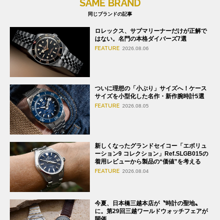
SAME BRAND
同じブランドの記事
ロレックス、サブマリーナーだけが正解で
はない。名門の本格ダイバーズ7選
FEATURE
2026.08.06
ついに理想の「小ぶり」サイズへ！ケース
サイズを小型化した名作・新作腕時計5選
FEATURE
2026.08.05
新しくなったグランドセイコー「エボリュ
ーション9 コレクション」Ref.SLGB015の
着用レビューから製品の“価値”を考える
FEATURE
2026.08.04
今夏、日本橋三越本店が〝時計の聖地〟
に。第29回三越ワールドウォッチフェアが
開催