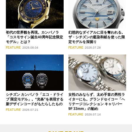
初代の世界観を再現。カンパノラ
幻想的なダイアルに目を奪われる。
「コスモサイン誕生40周年記念限定
ザ・シチズンの藍染和紙を使った限
モデル」とは？
定モデルを深掘り
FEATURE
FEATURE
2026.08.04
2026.07.28
シチズン カンパノラ「エコ・ドライ
女性のみならず、太め手首の男性ラ
ブ 限定モデル」。“光条”を表現する
イターにも。グランドセイコー「ヘ
新デザインコードがもたらしたもの
リテージコレクション キャリバー
9F 33mm」の勧め
FEATURE
2026.07.21
FEATURE
2026.07.14