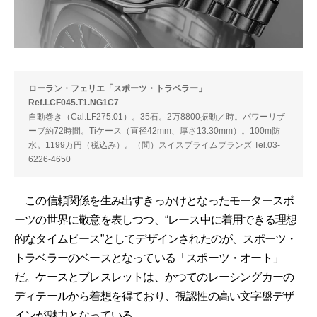
ローラン・フェリエ「スポーツ・トラベラー」
Ref.LCF045.T1.NG1C7
自動巻き（Cal.LF275.01）。35石。2万8800振動／時。パワーリザ
ーブ約72時間。Tiケース（直径42mm、厚さ13.30mm）。100m防
水。1199万円（税込み）。（問）スイスプライムブランズ Tel.03-
6226-4650
この信頼関係を生み出すきっかけとなったモータースポ
ーツの世界に敬意を表しつつ、“レース中に着用できる理想
的なタイムピース”としてデザインされたのが、スポーツ・
トラベラーのベースとなっている「スポーツ・オート」
だ。ケースとブレスレットは、かつてのレーシングカーの
ディテールから着想を得ており、視認性の高い文字盤デザ
インが魅力となっている。