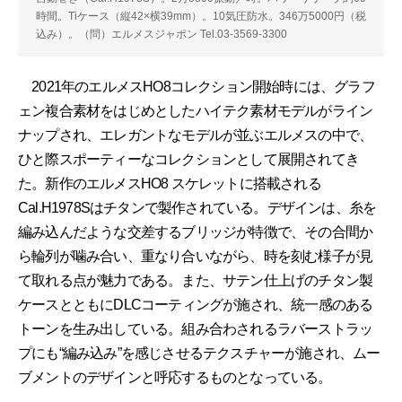
時間。Tiケース（縦42×横39mm）。10気圧防水。346万5000円（税
込み）。（問）エルメスジャポン Tel.03-3569-3300
2021年のエルメスHO8コレクション開始時には、グラフ
ェン複合素材をはじめとしたハイテク素材モデルがライン
ナップされ、エレガントなモデルが並ぶエルメスの中で、
ひと際スポーティーなコレクションとして展開されてき
た。新作のエルメスHO8 スケレットに搭載される
Cal.H1978Sはチタンで製作されている。デザインは、糸を
編み込んだような交差するブリッジが特徴で、その合間か
ら輪列が噛み合い、重なり合いながら、時を刻む様子が見
て取れる点が魅力である。また、サテン仕上げのチタン製
ケースとともにDLCコーティングが施され、統一感のある
トーンを生み出している。組み合わされるラバーストラッ
プにも“編み込み”を感じさせるテクスチャーが施され、ムー
ブメントのデザインと呼応するものとなっている。