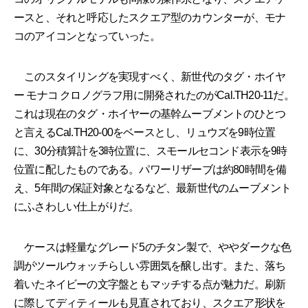
ースと、それと呼応したスクエア型のカウンターが、モナ
コのアイコンとなっていった。
このスタイリングを実現すべく、新世代のタグ・ホイヤ
ー モナコ クロノグラフ用に開発されたのがCal.TH20-11だ。
これは現在のタグ・ホイヤーの基幹ムーブメントのひとつ
と言えるCal.TH20-00をベースとし、リュウズを9時位置
に、30分積算計を3時位置に、スモールセコンド表示を9時
位置に配したものである。パワーリザーブは約80時間を備
え、5年間の保証対象となるなど、最新世代のムーブメント
にふさわしい仕上がりだ。
ケースは軽量なグレード5のチタン製で、ややダークな色
調がツールウォッチらしい雰囲気を醸し出す。また、落ち
着いたネイビーの文字盤ともマッチする点が魅力だ。刷新
に際してディティールも見直されており、スクエア形状を