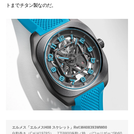
トまでチタン製なのだ。
エルメス「エルメスH08 スケレット」Ref.W408393WW00
自動巻き（Cal.H1978S）。2万8800振動／時。パワーリザーブ約60