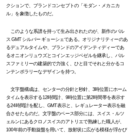
クションで、ブランドコンセプトの「モダン・メカニカ
ル」を象徴したものだ。
このような系譜を持って生み出されたのが、新作のパル
ス GMT シルバー ギョーシェである。オリジナリティーのあ
るデュアルタイムや、ブランドのアイデンティディーであ
るオニオンリュウズとコインエッジベゼルを継承し、パル
スファミリーの建築的で力強く、ひと目でそれと分かるコ
ンテンポラリーなデザインを持つ。
文字盤構成は、センターの分針と秒針、3時位置にホーム
タイムを表示する12時間計、9時位置に第2時間帯を表示す
る24時間計を配し、GMT表示と、レギュレーター表示を融
合させたものだ。文字盤のベース部分には、スイス・ルツ
ェルンにあるクロノスイスのアトリエで熟練した職人が、
100年前の手動旋盤を用いて、放射状に広がる模様が浮かび