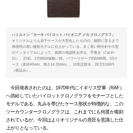
ハミルトン「カーキ パイロット パイオニア メカ クロノグラフ」
オリジナルよりも若干ケースが大型化したものの、細部に至るまで
再現性の高い復刻モデルに仕上がっている。太く長い時分針や大型
のインダイアルによって、抜群の視認性を誇る。手巻き（Cal.H-
51）。25石。2万8800振動／時。パワーリザーブ約60時間。SSケ
ース（直径40mm、厚さ14.35mm）。10気圧防水。26万5100円
（税込み）。
今回発表されたのは、1970年代にイギリス空軍（RAF）
へ供給していたパイロットクロノグラフをモチーフとした
モデルである。丸みを帯びたケース形状が特徴的な、この
ツーカウンタークロノグラフは、これまでにも何度か復刻
されているが、今回はよりオリジナルの意匠を意識した仕
上がりとなっている。