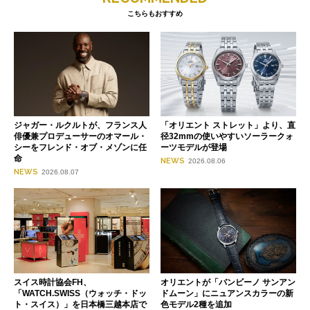
こちらもおすすめ
ジャガー・ルクルトが、フランス人
「オリエント ストレット」より、直
俳優兼プロデューサーのオマール・
径32mmの使いやすいソーラークォ
シーをフレンド・オブ・メゾンに任
ーツモデルが登場
命
NEWS
2026.08.06
NEWS
2026.08.07
スイス時計協会FH、
オリエントが「バンビーノ サンアン
「WATCH.SWISS（ウォッチ・ドッ
ドムーン」にニュアンスカラーの新
ト・スイス）」を日本橋三越本店で
色モデル2種を追加