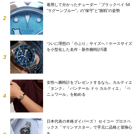
着用して分かったチューダー「ブラックベイ 54
“ラグーンブルー”」の“保守”と“挑戦”の姿勢
2
ついに理想の「小ぶり」サイズへ！ケースサイズ
を小型化した名作・新作腕時計5選
3
女性へ腕時計をプレゼントするなら。カルティエ
「タンク」「パンテール ドゥ カルティエ」「ベ
ニュワール」を勧める
4
日本代表の本格ダイバーズ！ セイコー プロスペ
ックス「マリンマスター」で手元に品格と冒険心
を