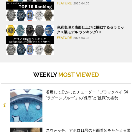
FEATURE
2026.04.05
色彩表現と表面仕上げに挑戦するセラミッ
クス製モデル ランキング10
FEATURE
2026.04.03
WEEKLY
MOST VIEWED
着用して分かったチューダー「ブラックベイ 54
“ラグーンブルー”」の“保守”と“挑戦”の姿勢
1
スウォッチ、アポロ11号の月面着陸をたたえる限