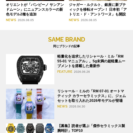
オリエントが「バンビーノ サンアン
ジャガー・ルクルト、銀座に新ブテ
ドムーン」にニュアンスカラーの新
ィックを移転オープン！ 日本初「ア
色モデル2種を追加
トリエ・ド・アントワーヌ」も開設
NEWS
NEWS
2026.08.05
2026.08.05
SAME BRAND
同じブランドの記事
軽量化を追求したリシャール・ミル「RM
55-01 マニュアル」。5g未満の超軽量ムー
ブメントを搭載した最新作
FEATURE
2026.06.26
リシャール・ミルの「RM 07-01 オートマ
ティック カラーセラミックス」に、ジェム
セットを取り入れた2026年モデルが登場
NEWS
2026.04.30
【募集】読者が選ぶ「傑作セラミックス製
腕時計」TOP10