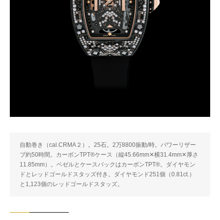
自動巻き（cal.CRMA２）。25石。2万8800振動/時。パワーリザー
ブ約50時間。カーボンTPT®ケース（縦45.66mm✕横31.4mm✕厚さ
11.85mm）。ベゼルとケースバックはカーボンTPT®。ダイヤモン
ドとレッドゴールドスタッズ付き。ダイヤモンド251個（0.81ct.）
と1,123個のレッドゴールドスタッズ。