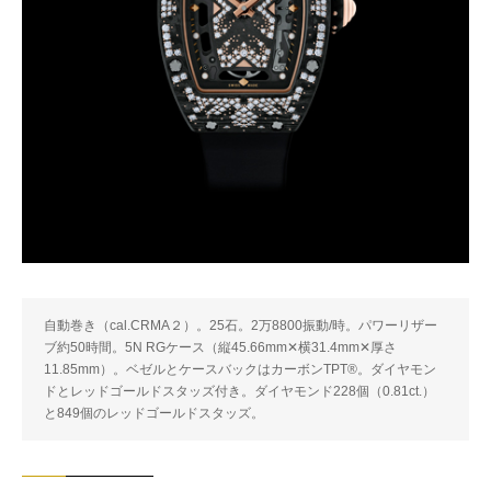
自動巻き（cal.CRMA２）。25石。2万8800振動/時。パワーリザー
ブ約50時間。5N RGケース（縦45.66mm✕横31.4mm✕厚さ
11.85mm）。ベゼルとケースバックはカーボンTPT®。ダイヤモン
ドとレッドゴールドスタッズ付き。ダイヤモンド228個（0.81ct.）
と849個のレッドゴールドスタッズ。