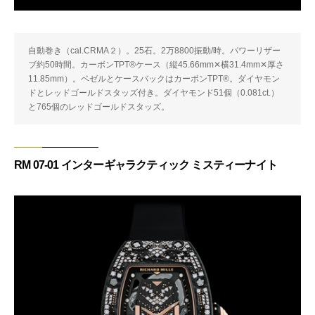
自動巻き（cal.CRMA２）。25石。2万8800振動/時。パワーリザー
ブ約50時間。カーボンTPT®ケース（縦45.66mm✕横31.4mm✕厚さ
11.85mm）。ベゼルとケースバックはカーボンTPT®。ダイヤモン
ドとレッドゴールドスタッズ付き。ダイヤモンド51個（0.081ct.）
と765個のレッドゴールドスタッズ。
RM 07-01 インターギャラクティック ミスティーナイト