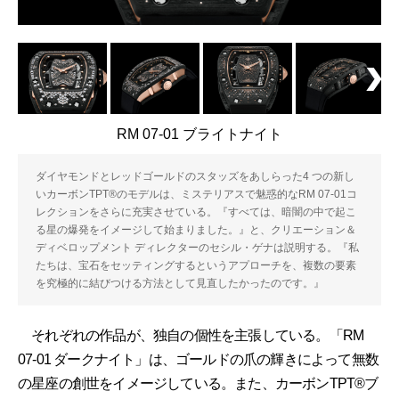
RM 07-01 ブライトナイト
ダイヤモンドとレッドゴールドのスタッズをあしらった4 つの新し
いカーボンTPT®のモデルは、ミステリアスで魅惑的なRM 07-01コ
レクションをさらに充実させている。『すべては、暗闇の中で起こ
る星の爆発をイメージして始まりました。』と、クリエーション＆
ディベロップメント ディレクターのセシル・ゲナは説明する。『私
たちは、宝石をセッティングするというアプローチを、複数の要素
を究極的に結びつける方法として見直したかったのです。』
それぞれの作品が、独自の個性を主張している。「RM
07-01 ダークナイト」は、ゴールドの爪の輝きによって無数
の星座の創世をイメージしている。また、カーボンTPT®ブ