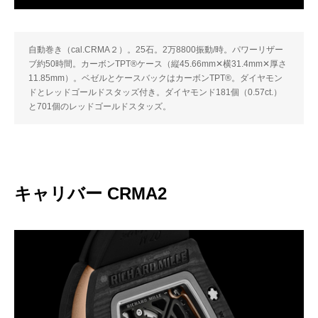
自動巻き（cal.CRMA２）。25石。2万8800振動/時。パワーリザー
ブ約50時間。カーボンTPT®ケース（縦45.66mm✕横31.4mm✕厚さ
11.85mm）。ベゼルとケースバックはカーボンTPT®。ダイヤモン
ドとレッドゴールドスタッズ付き。ダイヤモンド181個（0.57ct.）
と701個のレッドゴールドスタッズ。
キャリバー CRMA2