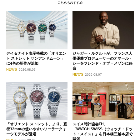
こちらもおすすめ
デイ＆ナイト表示搭載の「オリエン
ジャガー・ルクルトが、フランス人
ト ストレット サンアンドムーン」
俳優兼プロデューサーのオマール・
に4色の新作が追加
シーをフレンド・オブ・メゾンに任
命
NEWS
2026.08.07
NEWS
2026.08.07
「オリエント ストレット」より、直
スイス時計協会FH、
径32mmの使いやすいソーラークォ
「WATCH.SWISS（ウォッチ・ドッ
ーツモデルが登場
ト・スイス）」を日本橋三越本店で
開催