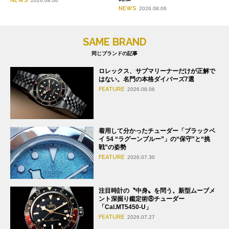
NEWS
2026.08.06
NEWS
2026.08.06
SAME BRAND
同じブランドの記事
ロレックス、サブマリーナーだけが正解で
はない。名門の本格ダイバーズ7選
FEATURE
2026.08.06
着用して分かったチューダー「ブラックベ
イ 54 “ラグーンブルー”」の“保守”と“挑
戦”の姿勢
FEATURE
2026.07.30
注目時計の〝中身〟を問う。新型ムーブメ
ント深掘り鑑定術⑧チューダー
「Cal.MT5450-U」
FEATURE
2026.07.27