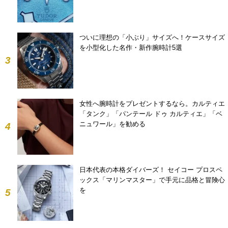
ついに理想の「小ぶり」サイズへ！ケースサイズ
を小型化した名作・新作腕時計5選
3
女性へ腕時計をプレゼントするなら。カルティエ
「タンク」「パンテール ドゥ カルティエ」「ベ
ニュワール」を勧める
4
日本代表の本格ダイバーズ！ セイコー プロスペ
ックス「マリンマスター」で手元に品格と冒険心
を
5