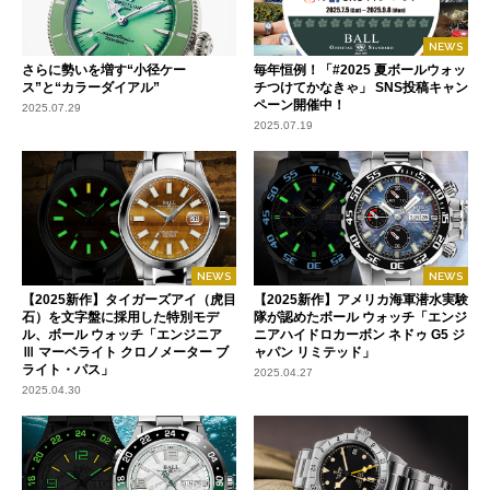
NEWS
さらに勢いを増す“小径ケー
毎年恒例！「#2025 夏ボールウォッ
ス”と“カラーダイアル”
チつけてかなきゃ」 SNS投稿キャン
ペーン開催中！
2025.07.29
2025.07.19
NEWS
NEWS
【2025新作】タイガーズアイ（虎目
【2025新作】アメリカ海軍潜水実験
石）を文字盤に採用した特別モデ
隊が認めたボール ウォッチ「エンジ
ル、ボール ウォッチ「エンジニア
ニアハイドロカーボン ネドゥ G5 ジ
Ⅲ マーベライト クロノメーター ブ
ャパン リミテッド」
ライト・パス」
2025.04.27
2025.04.30