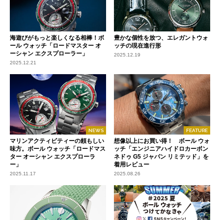
海遊びがもっと楽しくなる相棒！ボ
豊かな個性を放つ、エレガントウォ
ール ウォッチ「ロードマスター オ
ッチの現在進行形
ーシャン エクスプローラー」
2025.12.19
2025.12.21
NEWS
FEATURE
マリンアクティビティーの頼もしい
想像以上にお買い得！ ボール ウォ
味方。ボール ウォッチ「ロードマス
ッチ「エンジニアハイドロカーボン
ター オーシャン エクスプローラ
ネドゥ G5 ジャパン リミテッド」を
ー」
着用レビュー
2025.11.17
2025.08.26