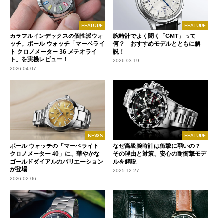
FEATURE
FEATURE
カラフルインデックスの個性派ウォ
腕時計でよく聞く「GMT」って
ッチ。ボール ウォッチ「マーベライ
何？ おすすめモデルとともに解
ト クロノメーター 36 メテオライ
説！
ト」を実機レビュー！
2026.03.19
2026.04.07
NEWS
FEATURE
ボール ウォッチの「マーベライト
なぜ高級腕時計は衝撃に弱いの？
クロノメーター 40」に、華やかな
その理由と対策、安心の耐衝撃モデ
ゴールドダイアルのバリエーション
ルを解説
が登場
2025.12.27
2026.02.06