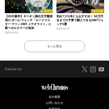
NEWS
FEATURE
【2025新作】ギベオン隕石文字盤採
初めての1本にもおすすめ！ 50万円
用の ボール ウォッチ「ロードマス
台までの予算で購入できるGMTウォ
ター マリン GMT メテオライト」に
ッチ5選
新ベゼルカラーが追加
2025.04.13
2025.04.23
もっと見る
Follow Us
会社概要
お問い合わせ