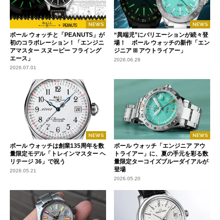
NEWS
NEWS
ボール ウォッチと「PEANUTS」が
“異端児”にバリエーションが続々登
初のコラボレーション！「エンジニ
場！ ボール ウォッチの新作「エン
アマスター スヌーピー フライング
ジニア III アウトライアー」
エース」
2026.06.28
2026.07.01
NEWS
NEWS
ボール ウォッチは創業135周年を数
ボール ウォッチ「エンジニア アウ
量限定モデル「トレインマスター ヘ
トライアー」に、夏の手元を彩る数
リテージ 36」で祝う
量限定ターコイズブルーダイアルが
登場
2026.05.21
2026.05.20