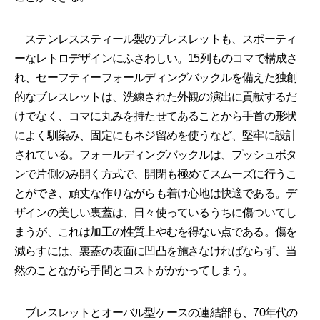
ステンレススティール製のブレスレットも、スポーティ
ーなレトロデザインにふさわしい。15列ものコマで構成さ
れ、セーフティーフォールディングバックルを備えた独創
的なブレスレットは、洗練された外観の演出に貢献するだ
けでなく、コマに丸みを持たせてあることから手首の形状
によく馴染み、固定にもネジ留めを使うなど、堅牢に設計
されている。フォールディングバックルは、プッシュボタ
ンで片側のみ開く方式で、開閉も極めてスムーズに行うこ
とができ、頑丈な作りながらも着け心地は快適である。デ
ザインの美しい裏蓋は、日々使っているうちに傷ついてし
まうが、これは加工の性質上やむを得ない点である。傷を
減らすには、裏蓋の表面に凹凸を施さなければならず、当
然のことながら手間とコストがかかってしまう。
ブレスレットとオーバル型ケースの連結部も、70年代の