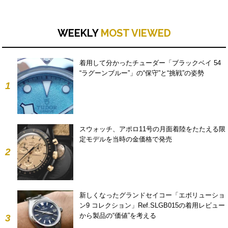
WEEKLY
MOST VIEWED
着用して分かったチューダー「ブラックベイ 54
“ラグーンブルー”」の“保守”と“挑戦”の姿勢
1
スウォッチ、アポロ11号の月面着陸をたたえる限
定モデルを当時の金価格で発売
2
新しくなったグランドセイコー「エボリューショ
ン9 コレクション」Ref.SLGB015の着用レビュー
から製品の“価値”を考える
3