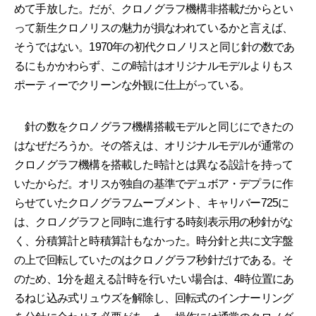
めて手放した。だが、クロノグラフ機構非搭載だからとい
って新生クロノリスの魅力が損なわれているかと言えば、
そうではない。1970年の初代クロノリスと同じ針の数であ
るにもかかわらず、この時計はオリジナルモデルよりもス
ポーティーでクリーンな外観に仕上がっている。
針の数をクロノグラフ機構搭載モデルと同じにできたの
はなぜだろうか。その答えは、オリジナルモデルが通常の
クロノグラフ機構を搭載した時計とは異なる設計を持って
いたからだ。オリスが独自の基準でデュボア・デプラに作
らせていたクロノグラフムーブメント、キャリバー725に
は、クロノグラフと同時に進行する時刻表示用の秒針がな
く、分積算計と時積算計もなかった。時分針と共に文字盤
の上で回転していたのはクロノグラフ秒針だけである。そ
のため、1分を超える計時を行いたい場合は、4時位置にあ
るねじ込み式リュウズを解除し、回転式のインナーリング