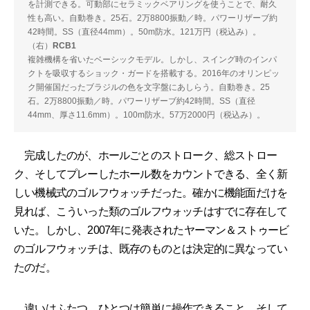
を計測できる。可動部にセラミックベアリングを使うことで、耐久
性も高い。自動巻き。25石。2万8800振動／時。パワーリザーブ約
42時間。SS（直径44mm）。50m防水。121万円（税込み）。
（右）
RCB1
複雑機構を省いたベーシックモデル。しかし、スイング時のインパ
クトを吸収するショック・ガードを搭載する。2016年のオリンピッ
ク開催国だったブラジルの色を文字盤にあしらう。自動巻き。25
石。2万8800振動／時。パワーリザーブ約42時間。SS（直径
44mm、厚さ11.6mm）。100m防水。57万2000円（税込み）。
完成したのが、ホールごとのストローク、総ストロー
ク、そしてプレーしたホール数をカウントできる、全く新
しい機械式のゴルフウォッチだった。確かに機能面だけを
見れば、こういった類のゴルフウォッチはすでに存在して
いた。しかし、2007年に発表されたヤーマン＆ストゥービ
のゴルフウォッチは、既存のものとは決定的に異なってい
たのだ。
違いはふたつ。ひとつは簡単に操作できること、そして