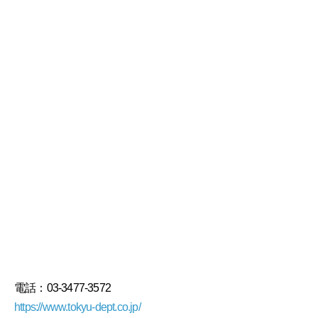
電話：03-3477-3572
https://www.tokyu-dept.co.jp/