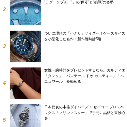
“ラグーンブルー”」の“保守”と“挑戦”の姿勢
2
ついに理想の「小ぶり」サイズへ！ケースサイズ
を小型化した名作・新作腕時計5選
3
女性へ腕時計をプレゼントするなら。カルティエ
「タンク」「パンテール ドゥ カルティエ」「ベ
ニュワール」を勧める
4
日本代表の本格ダイバーズ！ セイコー プロスペ
ックス「マリンマスター」で手元に品格と冒険心
を
5