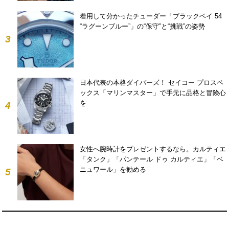
着用して分かったチューダー「ブラックベイ 54
“ラグーンブルー”」の“保守”と“挑戦”の姿勢
3
日本代表の本格ダイバーズ！ セイコー プロスペ
ックス「マリンマスター」で手元に品格と冒険心
を
4
女性へ腕時計をプレゼントするなら。カルティエ
「タンク」「パンテール ドゥ カルティエ」「ベ
ニュワール」を勧める
5