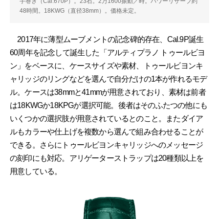
手巻き（Cal.670P）。23石。2万1600振動／時。パワーリザーブ約
48時間。18KWG（直径38mm）。価格未定。
2017年に薄型ムーブメントの記念碑的存在、Cal.9P誕生
60周年を記念して誕生した「アルティプラノ トゥールビヨ
ン」をベースに、ケースサイズや素材、トゥールビヨンキ
ャリッジのリングなどを選んで自分だけの1本が作れるモデ
ル。ケースは38mmと41mmが用意されており、素材は前者
は18KWGか18KPGが選択可能。後者はそのふたつの他にも
いくつかの選択肢が用意されているとのこと。またダイア
ルもカラーや仕上げを複数から選んで組み合わせることが
できる。さらにトゥールビヨンキャリッジへのメッセージ
の刻印にも対応。アリゲーターストラップは20種類以上を
用意している。