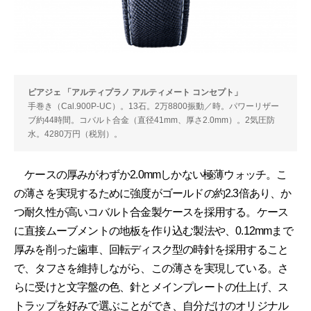
ピアジェ 「アルティプラノ アルティメート コンセプト」
手巻き（Cal.900P-UC）。13石。2万8800振動／時。パワーリザー
ブ約44時間。コバルト合金（直径41mm、厚さ2.0mm）。2気圧防
水。4280万円（税別）。
ケースの厚みがわずか2.0mmしかない極薄ウォッチ。こ
の薄さを実現するために強度がゴールドの約2.3倍あり、か
つ耐久性が高いコバルト合金製ケースを採用する。ケース
に直接ムーブメントの地板を作り込む製法や、0.12mmまで
厚みを削った歯車、回転ディスク型の時針を採用すること
で、タフさを維持しながら、この薄さを実現している。さ
らに受けと文字盤の色、針とメインプレートの仕上げ、ス
トラップを好みで選ぶことができ、自分だけのオリジナル