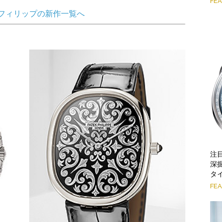
FE
 フィリップの新作一覧へ
注
深
タイ
FE