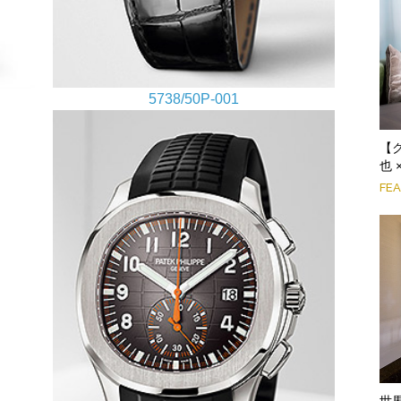
5738/50P-001
【
也 
FE
世