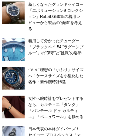
新しくなったグランドセイコー
「エボリューション9 コレクシ
ョン」Ref.SLGB015の着用レ
ビューから製品の“価値”を考え
る
着用して分かったチューダー
「ブラックベイ 54 “ラグーンブ
ルー”」の“保守”と“挑戦”の姿勢
ついに理想の「小ぶり」サイズ
へ！ケースサイズを小型化した
名作・新作腕時計5選
女性へ腕時計をプレゼントする
なら。カルティエ「タンク」
「パンテール ドゥ カルティ
エ」「ベニュワール」を勧める
日本代表の本格ダイバーズ！
セイコー プロスペックス「マ