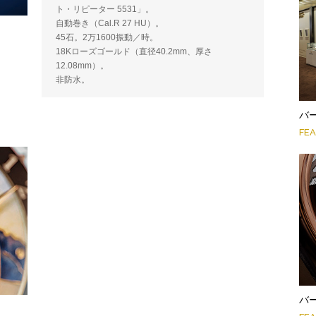
ト・リピーター 5531」。
自動巻き（Cal.R 27 HU）。
45石。2万1600振動／時。
18Kローズゴールド（直径40.2mm、厚さ
12.08mm）。
非防水。
バー
FE
バー