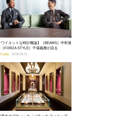
クワイエットな時計概論】［BEAMS］中村達
×［FORZA STYLE］干場義雅が語る
ATURE
2026.05.11
界最大のブティック「パテック フィリップ