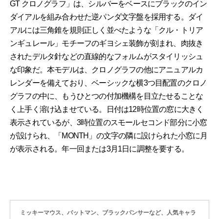
GT クロノグラフ」は、シルバーをベースにブラックのイン
ダイアルを組み合わせた逆パンダ文字盤を採用する。ダイ
アルには三角錐を規則正しく並べたような「クル・トリア
ンギュレール」モチーフのギヨシェ装飾が刻まれ、肉抜き
されたデルタ針などの直線的なフォルムがスタイリッシュ
な印象だ。本モデルは、クロノグラフの他にアニュアルカ
レンダーを備えており、ベーシックな横3つ目配置のクロノ
グラフの中に、もうひとつの付加機構を目立たせることな
く上手く溶け込ませている。日付は12時位置の窓に大きく
表示されているが、3時位置のスモールセコンド部分に小窓
が設けられ、「MONTH」の文字の隣に設けられた小窓に月
が表示される。年一回または3月1日に調整を要する。
ミッキーマウス、バットマン、ブラックパンサーなど、人気キャラ