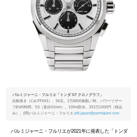
パルミジャーニ・フルリエ「トンダ GT クロノグラフ」
自動巻き（Cal.PF043）。56石。2万8800振動／時。パワーリザー
ブ約45時間。SS（直径42mm）。100m防水。353万1000円（税込
み）。(問)パルミジャーニ・フルリエ
pfd.japan@parmigiani.com
パルミジャーニ・フルリエが2021年に発表した「トンダ