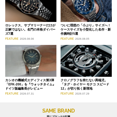
ロレックス、サブマリーナーだけが
ついに理想の「小ぶり」サイズへ！
正解ではない。名門の本格ダイバー
ケースサイズを小型化した名作・新
ズ7選
作腕時計5選
FEATURE
FEATURE
2026.08.06
2026.08.05
クロノグラフを持たない異端児。
カシオの機械式エディフィス第3弾
「タグ・ホイヤー モナコ スピード
「EFK-200」を『ウォッチタイム』
12」が切り拓く新境地
ドイツ版編集長がレビュー
FEATURE
FEATURE
2026.07.29
2026.07.31
SAME BRAND
同じブランドの記事