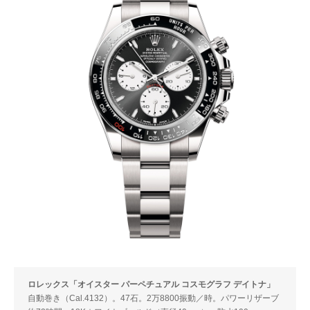
ロレックス「オイスター パーペチュアル コスモグラフ デイトナ」
自動巻き（Cal.4132）。47石。2万8800振動／時。パワーリザーブ