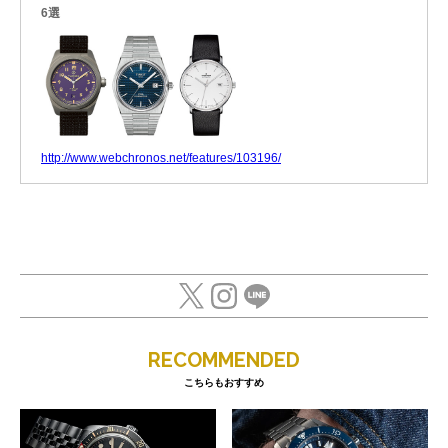
6選
http://www.webchronos.net/features/103196/
RECOMMENDED
こちらもおすすめ