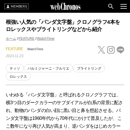
MEMBERS
根強い人気の「パンダ文字盤」クロノグラフ4本を
ロレックスやブライトリングなどから紹介
ホーム
FEATURE
WatchTime
FEATURE
WatchTime
2023.11.23
ティソ
パルミジャーニ・フルリエ
ブライトリング
ロレックス
いわゆる「パンダ文字盤」と呼ばれるクロノグラフでは、
横3つ目のダークカラーのサブダイアルが白系の背景に配さ
れ、動物のパンダの白い顔に黒い目と鼻を想起させる。パ
ンダ文字盤は1960年代から70年代にかけて普及したが、こ
こ数年になり再び人気が高まり、逆パンダをはじめカラー