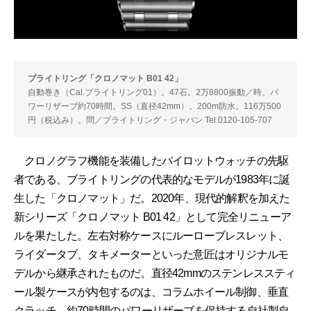
ブライトリング「クロノマット B01 42」
自動巻き（Cal.ブライトリング01）。47石。2万8800振動／時。パ
ワーリザーブ約70時間。SS（直径42mm）。200m防水。116万500
円（税込み）。問／ブライトリング・ジャパン Tel.0120-105-707
クロノグラフ機能を装備したパイロットウォッチの先駆
者である、ブライトリングの代表的なモデルが1983年に誕
生した「クロノマット」だ。2020年、現代的解釈を加えた
新シリーズ「クロノマット B01 42」として完全リニューア
ルを果たした。左右対称ケースにルーローブレスレット、
ライダータブ、タキメーターといった意匠はオリジナルモ
デルから継承されたものだ。直径42mmのステンレススティ
ール製ケースが内包するのは、コラムホイール制御、垂直
クラッチ、約70時間のパワーリザーブを保持する自社製自