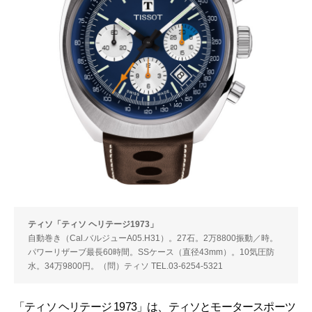
ティソ「ティソ ヘリテージ1973」
自動巻き（Cal.バルジューA05.H31）。27石。2万8800振動／時。
パワーリザーブ最長60時間。SSケース（直径43mm）。10気圧防
水。34万9800円。（問）ティソ TEL.03-6254-5321
「ティソ ヘリテージ 1973」は、ティソとモータースポーツ