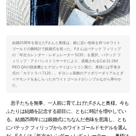
結婚25周年を迎えたFさんと奥様は、銀に近い色味を持つホワイト
ゴールドの腕時計で銀婚式を祝った。Fさんはパテック フィリップ
の「年次カレンダー・レギュレーター 5235」を選択。パテック フ
ィリップ・アドバンストリサーチにより、搭載されるCal.31-260
REG QAの脱進機とヒゲゼンマイはシリコン製だ。奥様には手巻き
式の「カラトラバ 7120」。ギヨシェ装飾のアイボリーダイアルとダ
イヤモンドをあしらったホワイトゴールドがシンプルながら華やか
だ。
息子たちを無事、一人前に育て上げたFさんと奥様。今も
ふたりは結婚を記念する節目に、ともに時計を増やしてい
る。結婚25周年には銀婚式にちなんだ色味を意識し、とも
にパテック フィリップからホワイトゴールドモデルを選ん
だ。Fさんは「年次カレンダー・レギュレーター」、奥様は