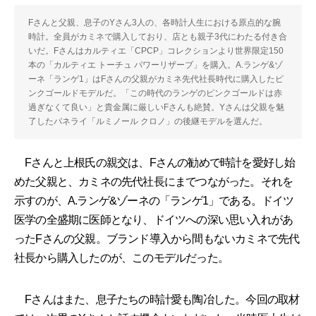
Fさんと父親、息子のYさん3人の、各時計人生における原点的な腕
時計。全員がカミネで購入しており、店とも親子3代にわたる付き合
いだ。Fさんはカルティエ「CPCP」コレクションより世界限定150
本の「カルティエ トーチュ パワーリザーブ」を購入。A.ランゲ&ゾ
ーネ「ランゲ1」はFさんの父親がカミネ先代社長時代に購入したピ
ンクゴールドモデルだ。「この時代のランゲのピンクゴールドは赤
過ぎなくて良い」と貴金属に厳しいFさんも絶賛。Yさんは父親を魅
了したパネライ「ルミノール クロノ」の後継モデルを選んだ。
Fさんと上根氏の親交は、Fさんの勧めで時計を愛好し始
めた父親と、カミネの先代社長にまでつながった。それを
示すのが、A.ランゲ&ゾーネの「ランゲ1」である。ドイツ
医学の全盛期に医師となり、ドイツへの深い思い入れがあ
ったFさんの父親。ブランド導入から間もないカミネで先代
社長から購入したのが、このモデルだった。
Fさんはまた、息子たちの時計愛も陶冶した。今回の取材