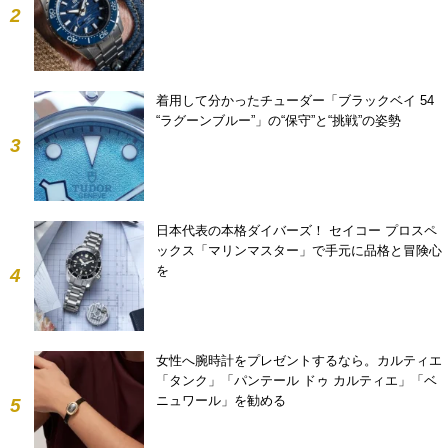
2
着用して分かったチューダー「ブラックベイ 54
“ラグーンブルー”」の“保守”と“挑戦”の姿勢
3
日本代表の本格ダイバーズ！ セイコー プロスペ
ックス「マリンマスター」で手元に品格と冒険心
を
4
女性へ腕時計をプレゼントするなら。カルティエ
「タンク」「パンテール ドゥ カルティエ」「ベ
ニュワール」を勧める
5