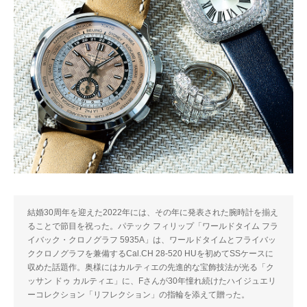
結婚30周年を迎えた2022年には、その年に発表された腕時計を揃え
ることで節目を祝った。パテック フィリップ「ワールドタイム フラ
イバック・クロノグラフ 5935A」は、ワールドタイムとフライバッ
ククロノグラフを兼備するCal.CH 28-520 HUを初めてSSケースに
収めた話題作。奥様にはカルティエの先進的な宝飾技法が光る「ク
ッサン ドゥ カルティエ」に、Fさんが30年憧れ続けたハイジュエリ
ーコレクション「リフレクション」の指輪を添えて贈った。