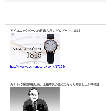
アイコニックピースの肖像 A.ランゲ＆ゾーネ／1815
http://www.webchronos.net/iconic/17124/
カミネ代表取締役社長、上根亨氏の原点になった時計と上がり時計