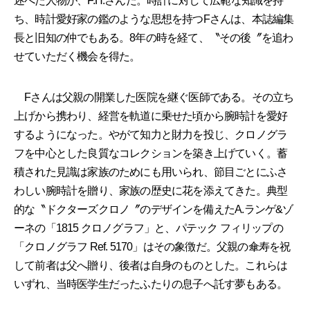
述べた人物が、F.H.さんだ。時計に対して広範な知識を持
ち、時計愛好家の鑑のような思想を持つFさんは、本誌編集
長と旧知の仲でもある。8年の時を経て、〝その後〞を追わ
せていただく機会を得た。
Fさんは父親の開業した医院を継ぐ医師である。その立ち
上げから携わり、経営を軌道に乗せた頃から腕時計を愛好
するようになった。やがて知力と財力を投じ、クロノグラ
フを中心とした良質なコレクションを築き上げていく。蓄
積された見識は家族のためにも用いられ、節目ごとにふさ
わしい腕時計を贈り、家族の歴史に花を添えてきた。典型
的な〝ドクターズクロノ〞のデザインを備えたA.ランゲ&ゾ
ーネの「1815 クロノグラフ」と、パテック フィリップの
「クロノグラフ Ref. 5170」はその象徴だ。父親の傘寿を祝
して前者は父へ贈り、後者は自身のものとした。これらは
いずれ、当時医学生だったふたりの息子へ託す夢もある。