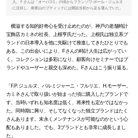
入。Ｆさんは「オーパス1」の頃からフランソワ-ポール・ジュルヌ
に注目し、南青山のブティックには開設当初から足を運んでいた。
横溢する知的好奇心を受け止めたのが、神戸の老舗時計
宝飾店カミネの社長、上根亨氏だった。上根氏は独立系ブ
ランドの日本導入を他に先駆けて推進してきたひとりでも
ある。この出会いにより、Fさんの時計人生は広がってい
く。コレクションは多彩になり、顧客向けセミナーではブ
ランドやユーザーと親交も深めた。Fさんはこう振り返る。
「F.P. ジュルヌ、パルミジャーニ・フルリエ、H.モーザー。
カミネさんで取り扱いが始まった頃に購入したブランドで
す。当時いずれも知名度は低く、将来性も定かではなかっ
た。同時期に興り、そしてなくなった独立ブランドはたく
さんあります。末永くメンテナンスが可能なのかという心
配もありました。でも、3ブランドとも非常に成長しまし
た」