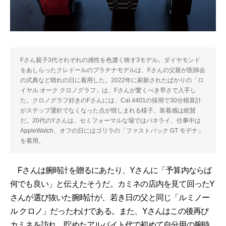
Fさん親子3代それぞれの感性を色濃く映す3モデル。ダイヤモンド
をあしらったクレドールのプラチナモデルは、Fさんの父親が医師会
の式典など晴れの日に着用した。2022年に刷新されたばかりの「ロ
イヤル オーク クロノグラフ」は、Fさんが驚くべき早さで入手し
た。クロノグラフ好きのFさんには、Cal.4401の採用で30分積算計
がステップ運針でなくなった点が惜しまれる様子。装着感は絶賛
だ。20代のYさんは、セミフォーマルな場ではパネライ、仕事中は
AppleWatch、オフの日にはゴリラの「ファストバック GT モデナ」
を着用。
Fさんは腕時計を贈るにあたり、Yさんに「予算内ならば
何でも良い」と伝えたそうだ。カミネの店内を見て回ったY
さんが選び抜いた腕時計が、若き日の父と同じ「ルミノー
ル クロノ」だったわけである。また、Yさんはこの後再び
カミネを訪れ、貯めたアルバイト代で初めて自分用の腕時