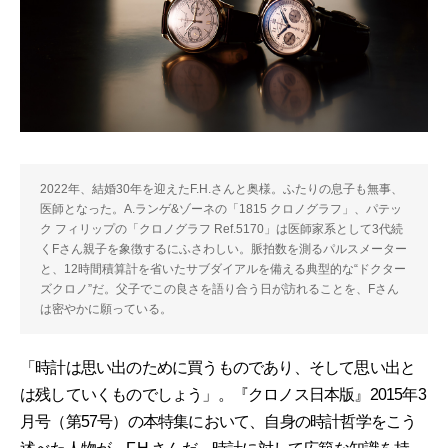
2022年、結婚30年を迎えたF.H.さんと奥様。ふたりの息子も無事、
医師となった。A.ランゲ&ゾーネの「1815 クロノグラフ」、パテッ
ク フィリップの「クロノグラフ Ref.5170」は医師家系として3代続
くFさん親子を象徴するにふさわしい。脈拍数を測るパルスメーター
と、12時間積算計を省いたサブダイアルを備える典型的な“ドクター
ズクロノ”だ。父子でこの良さを語り合う日が訪れることを、Fさん
は密やかに願っている。
「時計は思い出のために買うものであり、そして思い出と
は残していくものでしょう」。『クロノス日本版』2015年3
月号（第57号）の本特集において、自身の時計哲学をこう