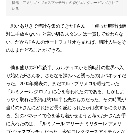
帆船「アメリゴ・ヴェスプッチ号」の姿がエングレービングされて
いる
思いありきで時計を集めてきたFさん。「買った時計は絶
対に手放さない」と言い切るスタンスは一貫して変わらな
い。だからFさんのポートフォリオを見れば、時計人生をそ
のままたどることができる。
働き盛りの30代後半、カルティエから腕時計の世界へ入
り始めたFさんを、さらなる深みへと誘ったのはパネライだ
った。2000年発表の、まだエル・プリメロを載せていた
「ルミノール クロノ」に心を奪われたのである。しかしよ
うやく取れた予約は約1年半も先のものだった。その時間が
当時のFさんにどれほど長く感じられたかは察するに余りあ
る。別のパネライで心を落ち着かせようと考えたFさんが手
に入れたのは、「ルミノール マリーナ ミリターレ アメリ
ゴ･ヴェスプッチ」だった。今やコレクターズアイテムとな