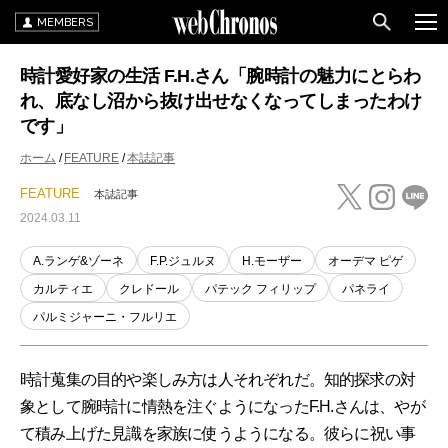
MEMBERS
時計愛好家の生活 F.H.さん「腕時計の魅力にとらわ
れ、底なし沼から抜け出せなくなってしまったわけ
です」
ホーム
FEATURE
本誌記事
FEATURE
本誌記事
2024.03.11
A.ランゲ&ゾーネ
F.P.ジュルヌ
H.モーザー
オーデマ ピゲ
カルティエ
クレドール
パテック フィリップ
パネライ
パルミジャーニ・フルリエ
時計蒐集の目的や楽しみ方は人それぞれだ。知的探求の対
象として腕時計に情熱を注ぐようになったF.H.さんは、やが
て積み上げた見識を家族に使うようになる。彼らに祝い事