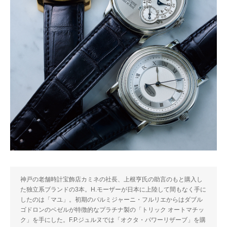
神戸の老舗時計宝飾店カミネの社長、上根亨氏の助言のもと購入し
た独立系ブランドの3本。H.モーザーが日本に上陸して間もなく手に
したのは「マユ」。初期のパルミジャーニ・フルリエからはダブル
ゴドロンのベゼルが特徴的なプラチナ製の「トリック オートマチッ
ク」を手にした。F.P.ジュルヌでは「オクタ・パワーリザーブ」を購