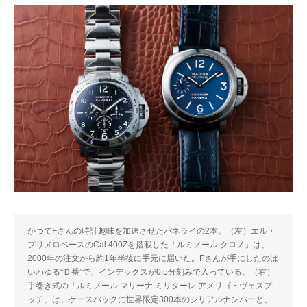
かつてFさんの時計趣味を加速させたパネライの2本。（左）エル・
プリメロベースのCal.400Zを搭載した「ルミノール クロノ」は、
2000年の注文から約1年半後に手元に届いた。Fさんが手にしたのは
いわゆる“Ｄ番”で、インデックスが0.5分刻みで入っている。（右）
手巻き式の「ルミノール マリーナ ミリターレ アメリゴ・ヴェスプ
ッチ」は、ケースバックに世界限定300本のシリアルナンバーと、