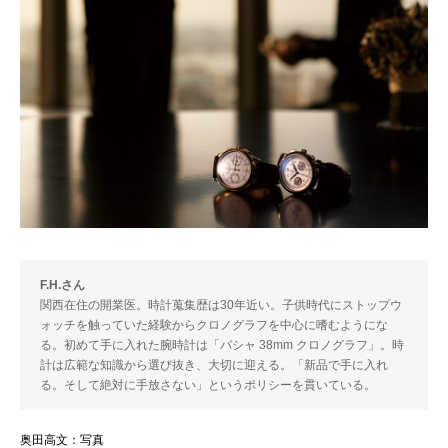
F.H.さん
関西在住の開業医。時計蒐集歴は30年近い。子供時代にストップウ
ォッチを触っていた経験からクロノグラフを中心に嗜むようにな
る。初めて手に入れた腕時計は「パシャ 38mm クロノグラフ」。時
計は広範な知識から選び抜き、大切に迎える。「新品で手に入れ
る。そして絶対に手放さない」というポリシーを貫いている。
奥田高文：写真