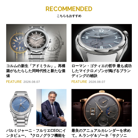
RECOMMENDED
こちらもおすすめ
コルムの新生「アドミラル」。再構
ローマン・ゴティエの哲学 最も成功
築がもたらした同時代性と新たな価
したマイクロメゾンが掲げるブラン
値
ディングの秘訣
FEATURE
FEATURE
2026.08.07
2026.08.07
パルミジャーニ・フルリエCEOにイ
最良のアニュアルカレンダーを求め
ンタビュー。〝クロノグラフ機能を
て。A.ランゲ＆ゾーネ「サクソニ