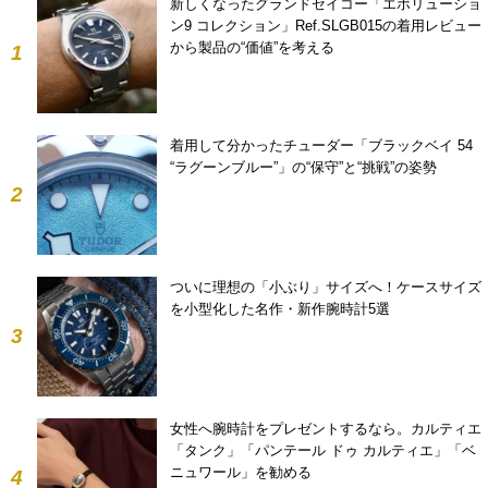
新しくなったグランドセイコー「エボリューショ
ン9 コレクション」Ref.SLGB015の着用レビュー
から製品の“価値”を考える
1
着用して分かったチューダー「ブラックベイ 54
“ラグーンブルー”」の“保守”と“挑戦”の姿勢
2
ついに理想の「小ぶり」サイズへ！ケースサイズ
を小型化した名作・新作腕時計5選
3
女性へ腕時計をプレゼントするなら。カルティエ
「タンク」「パンテール ドゥ カルティエ」「ベ
ニュワール」を勧める
4