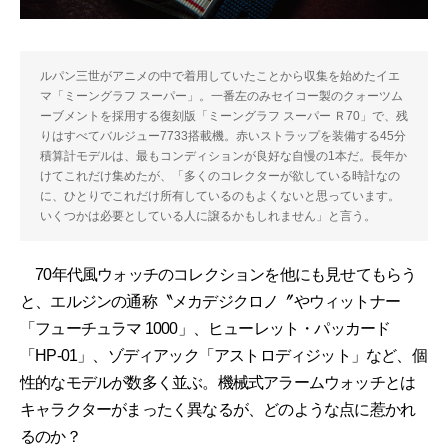
ルパン三世がアニメの中で着用していたことから収集を始めたイエ
マ「ミーングラフ スーパー」。一番左のみセイコー製のクォーツム
ーブメントを採用する復刻版「ミーングラフ スーパー Ｒ70」で、残
りはすべてバルジュー7733搭載機。赤いストラップを装備する45分
積算計モデルは、最もコンディションが良好な自慢の1本だ。長年か
けてこれだけ集めたが、「多くのコレクターが欲している時計なの
に、ひとりでこれだけ所有しているのもよくないと思っています。
いくつかは必要としている人に譲るかもしれません」と言う。
70年代風ウォッチのコレクションを他にも見せてもらう
と、エルジンの通称〝メカデジクロノ〞やウィットナー
「フューチュラマ 1000」、ヒューレット・パッカード
「HP-01」、ゾディアック「アストロディジット」など、個
性的なモデルが数多く並ぶ。機械式アラームウォッチとは
キャラクターがまったく異なるが、どのような点に惹かれ
るのか？