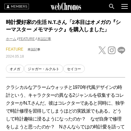
MEMBERS
時計愛好家の生活 N.T.さん「2本目はオメガの『シ
ーマスター メモマチック』を購入しました」
ホーム
FEATURE
本誌記事
FEATURE
本誌記事
2024.05.18
オメガ
ジャガー・ルクルト
セイコー
クラシカルなアラームウォッチと1970年代風デザインの時
計という、キャラクターの異なる2ジャンルを収集するコレ
クターがN.T.さんだ。彼はコレクターであると同時に、独学
で時計修理を習得してしまうほどの実践派でもある。どう
して時計趣味に浸るようになったのか？ なぜ自身で修理
をしようと思ったのか？ Nさんならではの時計愛を語って