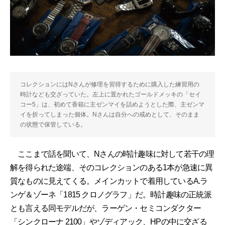
コレクションにはNさんが修理を習得するために購入した練習用の
時計なども交ざっていた。左上に置かれたゴールドメッキの「セイ
コー5」は、初めて香箱に主ゼンマイを詰めようとした際、主ゼンマ
イを折ってしまった個体。Nさんは自分への戒めとして、そのまま
の状態で保管している。
ここまで話を聞いて、Nさんの時計趣味に対して若干の理
解を得られた途端、そのコレクションのある1本が急速に異
質なものに見えてくる。メインカットで着用しているA.ラ
ンゲ＆ゾーネ「1815 クロノグラフ」だ。時計趣味の正統派
とも言える同モデルだが、ラーゲン・セミコンダクター
「シンクローナ 2100」やゾディアック、HPの中に交ざる