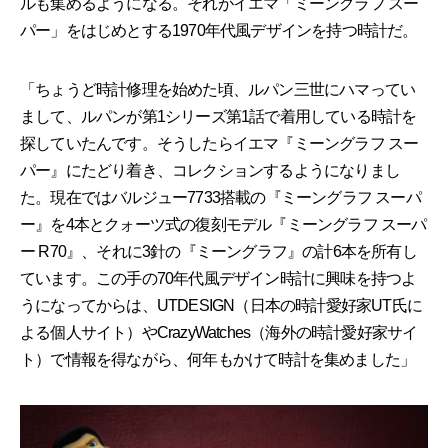
ルも集めるようになる。それがイエマ「ミーングラフ スー
パー」をはじめとする1970年代風デザインを持つ時計だ。
「ちょうど時計修理を始めた頃、ルパン三世にハマってい
まして、ルパンが第1シリーズ第1話で着用している時計を
探していたんです。そうしたらイエマ『ミーングラフ スー
パー』にたどり着き、コレクションするようになりまし
た。現在ではバルジュー7733搭載の『ミーングラフ スーパ
ー』を4本とクォーツ式の復刻モデル『ミーングラフ スーパ
ー R70』、それに3針の『ミーングラフ』の計6本を所有し
ています。この手の70年代風デザイン時計に興味を持つよ
うになってからは、UTDESIGN（日本の時計愛好家UT氏に
よる個人サイト）やCrazyWatches（海外の時計愛好家サイ
ト）で情報を得ながら、何年もかけて時計を集めました」