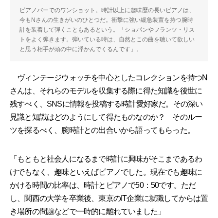
ピアノバーでのワンショット。時計以上に趣味歴の長いピアノは、
今もNさんの生きがいのひとつだ。衝撃に強い緩急装置を持つ腕時
計を装着して弾くこともあるという。「ショパンやフランツ・リス
トをよく弾きます。弾いている時は、自然とこの曲を聴いて欲しい
と思う相手が頭の中に浮かんでくるんです」。
ヴィンテージウォッチを中心としたコレクションを持つN
さんは、それらのモデルを収集する際に得た知識を後世に
残すべく、SNSに情報を投稿する時計愛好家だ。その深い
見識と知識はどのようにして得たものなのか？ そのルー
ツを探るべく、腕時計との出合いから語ってもらった。
「もともと社会人になるまで時計に興味がそこまであるわ
けでもなく、趣味といえばピアノでした。現在でも趣味に
かける時間の比率は、時計とピアノで50：50です。ただ
し、関西の大学を卒業後、東京のIT企業に就職してからは置
き場所の問題などで一時的に離れていました」