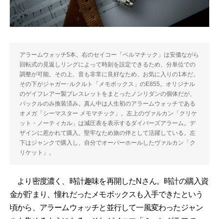
アラームウォッチ5本。右のセイコー「ベルマチック」は安価ながら
回転式の見返しリングによって時刻を設定できるため、分単位での
調整が可能。その上、音も非常に良好なため、お気に入りの1本だ。
その下がジャガー･ルクルト「メモボックス」のE855。オリジナル
のゲイフレアー製ブレスレットをまとったノンリダンの個体だが、
バックルのみ換装済み。真ん中は人生初のアラームウォッチである
オメガ「シーマスター メモマチック」。左上のヴァルカン「クリケ
ット・ノーティカル」は減圧表を表示するダイバーズアラーム。デ
ザインに惹かれて購入。堅牢なため旅の伴として活躍している。左
下はジャンクで購入し、自分でオーバーホールしたヴァルカン「ク
リケット」。
より密度濃く、時計趣味を再開したNさん。時計の購入資
金が貯まり、憧れだったメモボックスも入手できたという
頃から、アラームウォッチと並行して一風変わったジャン