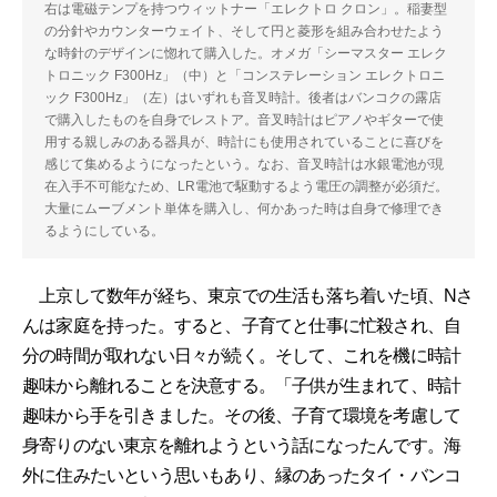
右は電磁テンプを持つウィットナー「エレクトロ クロン」。稲妻型
の分針やカウンターウェイト、そして円と菱形を組み合わせたよう
な時針のデザインに惚れて購入した。オメガ「シーマスター エレク
トロニック F300Hz」（中）と「コンステレーション エレクトロニ
ック F300Hz」（左）はいずれも音叉時計。後者はバンコクの露店
で購入したものを自身でレストア。音叉時計はピアノやギターで使
用する親しみのある器具が、時計にも使用されていることに喜びを
感じて集めるようになったという。なお、音叉時計は水銀電池が現
在入手不可能なため、LR電池で駆動するよう電圧の調整が必須だ。
大量にムーブメント単体を購入し、何かあった時は自身で修理でき
るようにしている。
上京して数年が経ち、東京での生活も落ち着いた頃、Nさ
んは家庭を持った。すると、子育てと仕事に忙殺され、自
分の時間が取れない日々が続く。そして、これを機に時計
趣味から離れることを決意する。「子供が生まれて、時計
趣味から手を引きました。その後、子育て環境を考慮して
身寄りのない東京を離れようという話になったんです。海
外に住みたいという思いもあり、縁のあったタイ・バンコ