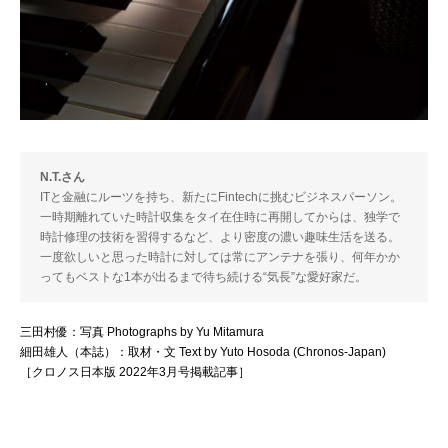
N.T.さん
ITと金融にルーツを持ち、新たにFintechに挑むビジネスパーソン。
一時期離れていた時計収集をタイ在住時に再開してからは、独学で
時計修理の技術を習得するなど、より密度の濃い趣味生活を送る。
一度欲しいと思った時計に対しては常にアンテナを張り、何年かか
ってもベストな1本が出るまで待ち続ける“気長”な愛好家だ。
三田村優：写真 Photographs by Yu Mitamura
細田雄人（本誌）：取材・文 Text by Yuto Hosoda (Chronos-Japan)
［クロノス日本版 2022年3月号掲載記事］