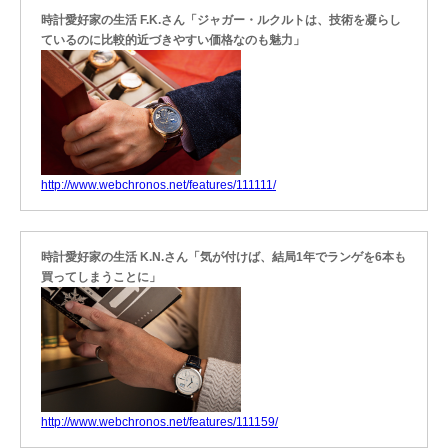
時計愛好家の生活 F.K.さん「ジャガー・ルクルトは、技術を凝らし
ているのに比較的近づきやすい価格なのも魅力」
http://www.webchronos.net/features/111111/
時計愛好家の生活 K.N.さん「気が付けば、結局1年でランゲを6本も
買ってしまうことに」
http://www.webchronos.net/features/111159/