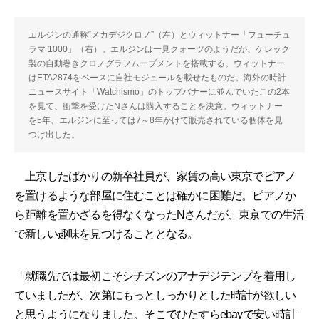
エルジンの通称“メカデジクロノ”（左）とウィットナー「フューチュ
ラマ 1000」（右）。エルジンは一見クォーツのようだが、ケレック
製の自動巻きクロノグラフムーブメントを搭載する。ウィットナー
はETA2874をベースに自社モジュールを載せたものだ。海外の時計
ニュースサイト「Watchismo」のトップバナーに並んでいたこの2本
を見て、衝撃を受けたNさんは購入することを決意。ウィットナー
を5年、エルジンに至っては7～8年かけて販売されている個体を見
つけ出した。
上京したばかりの新卒社員が、家賃の高い東京でピアノ
を置けるような部屋に住むことは確かに困難だ。ピアノか
ら距離を置かざるを得なくなったNさんだが、東京での生活
で新しい趣味を見つけることとなる。
「就職先では最初こそシチズンのアナデジテンプを着用し
ていましたが、次第にもっとしっかりとした時計が欲しい
と思うようになりました。そこでひたすらebayで安い時計