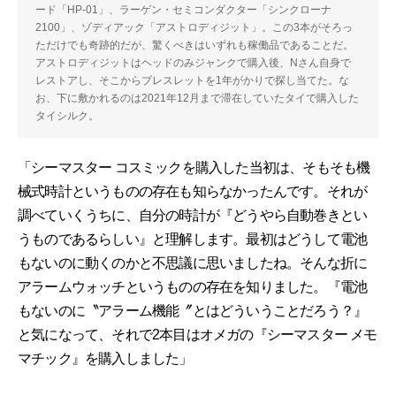
ード「HP-01」、ラーゲン・セミコンダクター「シンクローナ
2100」、ゾディアック「アストロディジット」。この3本がそろっ
ただけでも奇跡的だが、驚くべきはいずれも稼働品であることだ。
アストロディジットはヘッドのみジャンクで購入後、Nさん自身で
レストアし、そこからブレスレットを1年がかりで探し当てた。な
お、下に敷かれるのは2021年12月まで滞在していたタイで購入した
タイシルク。
「シーマスター コスミックを購入した当初は、そもそも機
械式時計というものの存在も知らなかったんです。それが
調べていくうちに、自分の時計が『どうやら自動巻きとい
うものであるらしい』と理解します。最初はどうして電池
もないのに動くのかと不思議に思いましたね。そんな折に
アラームウォッチというものの存在を知りました。『電池
もないのに〝アラーム機能〞とはどういうことだろう？』
と気になって、それで2本目はオメガの『シーマスター メモ
マチック』を購入しました」