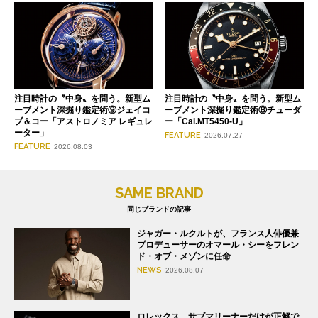
注目時計の〝中身〟を問う。新型ム
注目時計の〝中身〟を問う。新型ム
ーブメント深掘り鑑定術⑨ジェイコ
ーブメント深掘り鑑定術⑧チューダ
ブ＆コー「アストロノミア レギュレ
ー「Cal.MT5450-U」
ーター」
FEATURE
2026.07.27
FEATURE
2026.08.03
SAME BRAND
同じブランドの記事
ジャガー・ルクルトが、フランス人俳優兼
プロデューサーのオマール・シーをフレン
ド・オブ・メゾンに任命
NEWS
2026.08.07
ロレックス、サブマリーナーだけが正解で