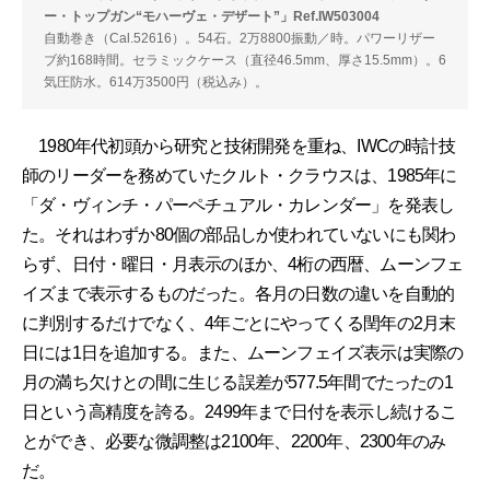
ー・トップガン“モハーヴェ・デザート”」Ref.IW503004
自動巻き（Cal.52616）。54石。2万8800振動／時。パワーリザー
ブ約168時間。セラミックケース（直径46.5mm、厚さ15.5mm）。6
気圧防水。614万3500円（税込み）。
1980年代初頭から研究と技術開発を重ね、IWCの時計技
師のリーダーを務めていたクルト・クラウスは、1985年に
「ダ・ヴィンチ・パーペチュアル・カレンダー」を発表し
た。それはわずか80個の部品しか使われていないにも関わ
らず、日付・曜日・月表示のほか、4桁の西暦、ムーンフェ
イズまで表示するものだった。各月の日数の違いを自動的
に判別するだけでなく、4年ごとにやってくる閏年の2月末
日には1日を追加する。また、ムーンフェイズ表示は実際の
月の満ち欠けとの間に生じる誤差が577.5年間でたったの1
日という高精度を誇る。2499年まで日付を表示し続けるこ
とができ、必要な微調整は2100年、2200年、2300年のみ
だ。