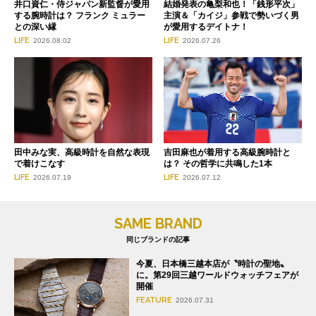
井口資仁・侍ジャパン新監督が愛用
結婚発表の亀梨和也！「銭形平次」
する腕時計は？ フランク ミュラー
主演＆「カイジ」参戦で勢いづく男
との深い縁
が愛用するデイトナ！
LIFE
LIFE
2026.08.02
2026.07.26
田中みな実、高級時計を自然な表現
吉田麻也が着用する高級腕時計と
で着けこなす
は？ その哲学に共鳴した1本
LIFE
LIFE
2026.07.19
2026.07.12
SAME BRAND
同じブランドの記事
今夏、日本橋三越本店が〝時計の聖地〟
に。第29回三越ワールドウォッチフェアが
開催
FEATURE
2026.07.31