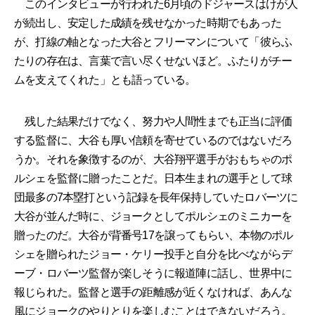
このインタビューが行われた6月頃のドジャースはけが人
が続出し、安定した成績を残せなかった時期でもあった
が、打線の軸となった大谷とフリーマンについて「彼らふ
たりの存在は、言葉で言い尽くせないほど。ふたりがチー
ムを支えてくれた」とも語っている。
残した結果だけでなく、努力や人間性までも正当に評価
する監督に、大谷も厚い信頼を寄せているのではないだろ
うか。それを象徴するのが、大谷翔平選手がおもちゃのポ
ルシェを監督に贈ったことだ。日本生まれの選手として球
団最多の7本塁打という記録を長年保持していたロバーツに
大谷が並んだ時に、ジョークとしてポルシェのミニカーを
贈ったのだ。大谷が背番号17を譲ってもらい、本物のポル
シェを贈られたジョー・ケリー投手と自分を比べながらデ
ーブ・ロバーツ監督が楽しそうに報道陣に話し、世界中に
報じられた。監督と選手の距離感が近くなければ、あんな
風にジョークのやりとりを楽しむことはできないだろう。