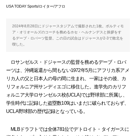
USA TODAY Sports/ロイター/アフロ
2024年8月28日にドジャースタジアムで撮影された1枚。ボルティモ
ア・オリオールズのコーチを務めるホセ・ヘルナンデスと挨拶をす
るデーブ・ロバーツ監督。この日の試合はドジャースが2-3で敗北を
喫した。
ロサンゼルス・ドジャースの監督を務めるデーブ・ロバ
ーツは、沖縄返還から間もない1972年5月にアフリカ系アメ
リカ人の父と日本人の母の間に生まれ、一家はその後、カ
リフォルニア州サンディエゴに移住した。進学先のカリフ
ォルニア大学ロサンゼルス校(UCLA)では野球部に所属し、
学生時代に記録した盗塁数109はいまだに破られておらず、
UCLA野球部の歴代記録となっている。
MLBドラフトでは全体781位でデトロイト・タイガースに