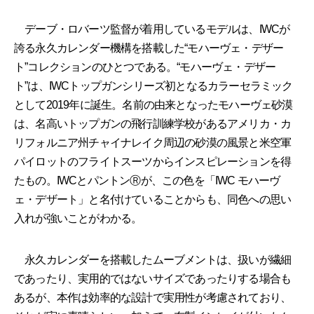
デーブ・ロバーツ監督が着用しているモデルは、IWCが
誇る永久カレンダー機構を搭載した“モハーヴェ・デザー
ト”コレクションのひとつである。“モハーヴェ・デザー
ト”は、IWCトップガンシリーズ初となるカラーセラミック
として2019年に誕生。名前の由来となったモハーヴェ砂漠
は、名高いトップガンの飛行訓練学校があるアメリカ・カ
リフォルニア州チャイナレイク周辺の砂漠の風景と米空軍
パイロットのフライトスーツからインスピレーションを得
たもの。IWCとパントンⓇが、この色を「IWC モハーヴ
ェ・デザート」と名付けていることからも、同色への思い
入れが強いことがわかる。
永久カレンダーを搭載したムーブメントは、扱いが繊細
であったり、実用的ではないサイズであったりする場合も
あるが、本作は効率的な設計で実用性が考慮されており、