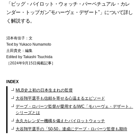
「ビッグ・パイロット・ウォッチ・パーペチュアル・カレ
ンダー・トップガン"モハーヴェ・デザート"」について詳し
く解説する。
沼本有佳子：文
Text by Yukaco Numamoto
土田貴史：編集
Edited by Takashi Tsuchida
［2024年9月15日掲載記事］
INDEX
MLB史上初の日本生まれの監督
大谷翔平選手も信頼を寄せる心温まるエピソード
デーブ・ロバーツ監督が愛用するIWC「モハーヴェ・デザート」
シリーズとは
永久カレンダー機構を備えたパイロットウォッチ
大谷翔平選手の「50-50」達成にデーブ・ロバーツ監督も期待