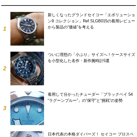
新しくなったグランドセイコー「エボリューショ
ン9 コレクション」Ref.SLGB015の着用レビュー
から製品の“価値”を考える
1
ついに理想の「小ぶり」サイズへ！ケースサイズ
を小型化した名作・新作腕時計5選
2
着用して分かったチューダー「ブラックベイ 54
“ラグーンブルー”」の“保守”と“挑戦”の姿勢
3
日本代表の本格ダイバーズ！ セイコー プロスペ