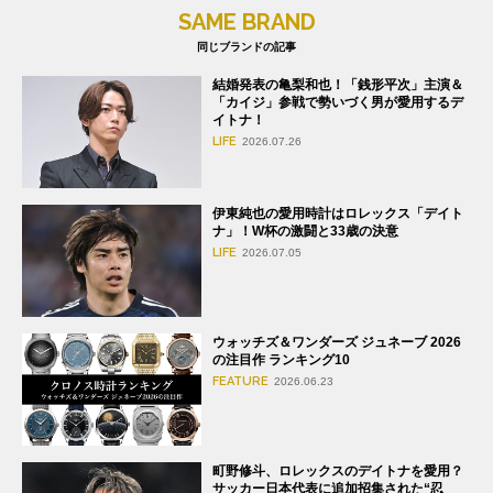
SAME BRAND
同じブランドの記事
結婚発表の亀梨和也！「銭形平次」主演＆
「カイジ」参戦で勢いづく男が愛用するデ
イトナ！
LIFE
2026.07.26
伊東純也の愛用時計はロレックス「デイト
ナ」！W杯の激闘と33歳の決意
LIFE
2026.07.05
ウォッチズ＆ワンダーズ ジュネーブ 2026
の注目作 ランキング10
FEATURE
2026.06.23
町野修斗、ロレックスのデイトナを愛用？
サッカー日本代表に追加招集された“忍