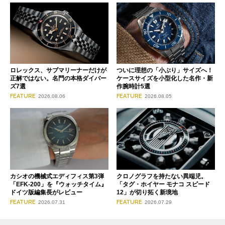
ロレックス、サブマリーナーだけが
ついに理想の「小ぶり」サイズへ！
正解ではない。名門の本格ダイバー
ケースサイズを小型化した名作・新
ズ7選
作腕時計5選
FEATURE
FEATURE
2026.08.06
2026.08.05
クロノグラフを持たない異端児。
カシオの機械式エディフィス第3弾
「タグ・ホイヤー モナコ スピード
「EFK-200」を『ウォッチタイム』
12」が切り拓く新境地
ドイツ版編集長がレビュー
FEATURE
FEATURE
2026.07.29
2026.07.31