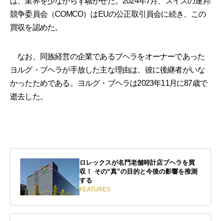
は、業界を少なからず騒がせた。2024年7月、スイスの連邦
競争委員会（COMCO）はEUの公正取引員会に続き、この
買収を認めた。
なお、同族経営の企業であるブヘラをオーナーであった
ヨルグ・ブヘラが手放した主な理由は、彼に後継者がいな
かったためである。ヨルグ・ブヘラは2023年11月に87歳で
逝去した。
ロレックスが名門老舗時計店ブヘラを買
収！ その“真”の目的と今後の影響を推測
する
FEATURES