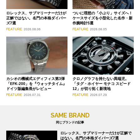
ロレックス、サブマリーナーだけが
ついに理想の「小ぶり」サイズへ！
正解ではない。名門の本格ダイバー
ケースサイズを小型化した名作・新
ズ7選
作腕時計5選
FEATURE
FEATURE
2026.08.06
2026.08.05
クロノグラフを持たない異端児。
カシオの機械式エディフィス第3弾
「タグ・ホイヤー モナコ スピード
「EFK-200」を『ウォッチタイム』
12」が切り拓く新境地
ドイツ版編集長がレビュー
FEATURE
FEATURE
2026.07.29
2026.07.31
SAME BRAND
同じブランドの記事
ロレックス、サブマリーナーだけが正解で
はない。名門の本格ダイバーズ7選