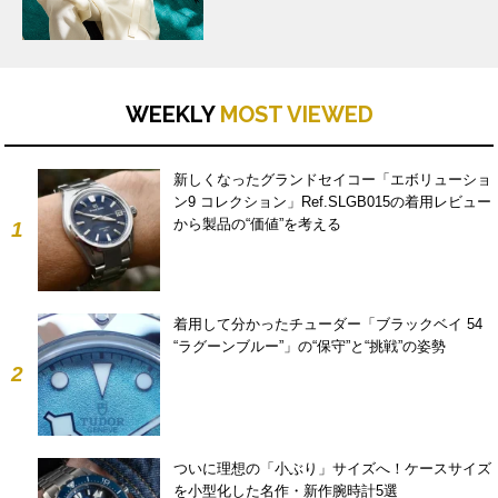
WEEKLY
MOST VIEWED
新しくなったグランドセイコー「エボリューショ
ン9 コレクション」Ref.SLGB015の着用レビュー
から製品の“価値”を考える
1
着用して分かったチューダー「ブラックベイ 54
“ラグーンブルー”」の“保守”と“挑戦”の姿勢
2
ついに理想の「小ぶり」サイズへ！ケースサイズ
を小型化した名作・新作腕時計5選