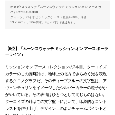
オメガ×スウォッチ「ムーンスウォッチ ミッション オン アース ラ
バ」Ref.SO33O100
クォーツ。バイオセラミックケース（直径42mm、厚さ
13.25mm）。30m防水。4万700円（税込み）。
【6位】「ムーンスウォッチ ミッション オン アース ポーラ
ーライツ」
ミッション オン アースコレクションの2本目。ターコイズ
カラーのこの腕時計は、地球上の北方できらめく光を表現
するクロノグラフだ。そのディープブルーの文字盤は、ア
ヴェンチュリンをイメージしたシルバーカラーの粒子がか
がやいている。その表情はひとつとして同じものはない。
ターコイズの針はこの文字盤上において、印象的なコント
ラストを作り上げ、デザイン上のよいチャームポイントと