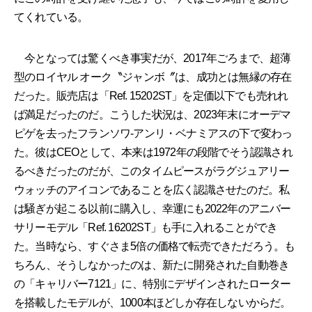
てくれている。
今となっては驚くべき事実だが、2017年ごろまで、超薄
型のロイヤル オーク〝ジャンボ〞は、成功とは無縁の存在
だった。販売店は「Ref. 15202ST」を定価以下でも売れれ
ば満足だったのだ。こうした状況は、2023年末にオーデマ
ピゲを去ったフランソワ-アンリ・ベナミアスの下で変わっ
た。彼はCEOとして、本来は1972年の段階でそう認識され
るべきだったのだが、このタイムピースがラグジュアリー
ウォッチのアイコンであることを広く認識させたのだ。私
は騒ぎが起こる以前に購入し、幸運にも2022年のアニバー
サリーモデル「Ref. 16202ST」も手に入れることができ
た。当時なら、すぐさま5倍の価格で転売できただろう。も
ちろん、そうしなかったのは、新たに開発された自動巻き
の「キャリバー7121」に、特別にデザインされたローター
を搭載したモデルが、1000本ほどしか存在しないからだ。