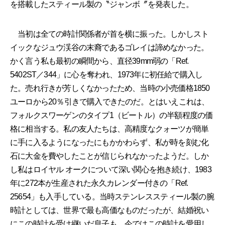
を搭載したスティール製の〝ジャンボ〞を発表した。
当初は全ての時計関係者が首を横に振った。しかしスト
イックなジュウ渓谷の末裔であるゴレイは諦めなかった。
かく言う私も最初の瞬間から、直径39mm弱の「Ref.
5402ST／344」に心を奪われ、1973年に初任給で購入し
た。売れ行きが芳しくなかったため、当時の小売価格1850
ユーロから20％引きで購入できたのだ。とはいえこれは、
フォルクスワーゲンのタイプ1（ビートル）の半額程度の価
格に相当する。私の友人たちは、高精度なクォーツが簡単
に手に入るようになったにもかかわらず、私が時を刻む化
石に大金を費やしたことが信じられなかったようだ。しか
し私はロイヤル オークについて深い関心を抱き続け、1983
年に272本が生産された永久カレンダー付きの「Ref.
25654」も入手している。当時ステンレススティール製の腕
時計としては、世界で最も高価なものだったが、結婚祝い
にこの時計を受け継いだ息子も、今ではこの時計を愛用し