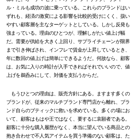
ル・ミルも成功の波に乗っている。これらのブランドはい
ずれも、経済の激変による影響を比較的受けにくく、扱い
やすい顧客層を主なターゲットとしている。しかし反発も
強まっている。理由のひとつが、理解しがたい値上げ幅
だ。需要が供給を大きく上回り、サプライチェーンが限界
まで引き伸ばされ、インフレで賃金が上昇しているとき、
年に数回の値上げは簡単にできるようだ。何故なら、顧客
は、お気に入りの時計が入手できればそれでいいので、値
上げを鵜呑みにして、対価を支払うからだ。
もうひとつの理由は、販売方針にある。ますます多くの
ブランドが、従来のマルチブランド専門店から離れ、ブラ
ンド自らのブティックに救いを求めている。多くの場にお
いて、顧客はもはや王ではなく、要するに哀願者である。
顧客に十分な購入履歴がなく、本当に望んでいる商品との
抱き合わせで不人気アイテムを買う準備のない顧客は、た