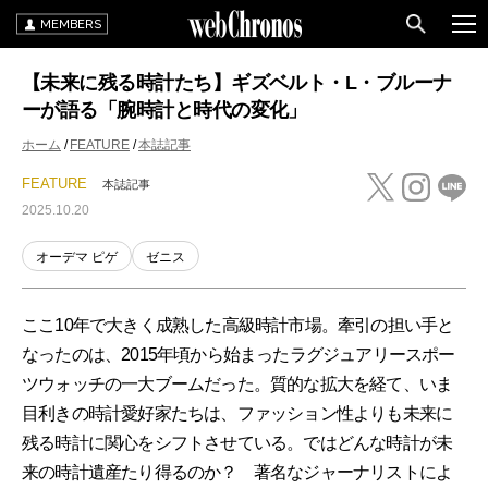
MEMBERS
【未来に残る時計たち】ギズベルト・L・ブルーナ
ーが語る「腕時計と時代の変化」
ホーム
FEATURE
本誌記事
FEATURE
本誌記事
2025.10.20
オーデマ ピゲ
ゼニス
ここ10年で大きく成熟した高級時計市場。牽引の担い手と
なったのは、2015年頃から始まったラグジュアリースポー
ツウォッチの一大ブームだった。質的な拡大を経て、いま
目利きの時計愛好家たちは、ファッション性よりも未来に
残る時計に関心をシフトさせている。ではどんな時計が未
来の時計遺産たり得るのか？ 著名なジャーナリストによ