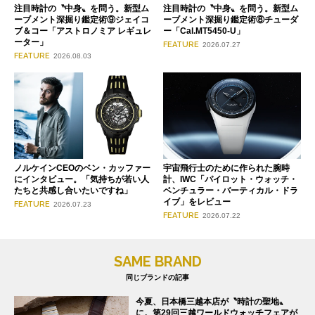
注目時計の〝中身〟を問う。新型ム
注目時計の〝中身〟を問う。新型ム
ーブメント深掘り鑑定術⑨ジェイコ
ーブメント深掘り鑑定術⑧チューダ
ブ＆コー「アストロノミア レギュレ
ー「Cal.MT5450-U」
ーター」
FEATURE
2026.07.27
FEATURE
2026.08.03
ノルケインCEOのベン・カッファー
宇宙飛行士のために作られた腕時
にインタビュー。「気持ちが若い人
計、IWC「パイロット・ウォッチ・
たちと共感し合いたいですね」
ベンチュラー・バーティカル・ドラ
イブ」をレビュー
FEATURE
2026.07.23
FEATURE
2026.07.22
SAME BRAND
同じブランドの記事
今夏、日本橋三越本店が〝時計の聖地〟
に。第29回三越ワールドウォッチフェアが