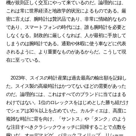
機が規則正しく交互にやって来ているのだ。論理的には、
これは常に世界経済と地政学的状況によるものである。厳
密に言えば、腕時計は贅沢品であり、非常に情緒的なもの
であり、スマートフォンの時代には、誰も腕時計を必要と
しなくなる。財政的に厳しくなれば、人が最初に手放して
しまうのは腕時計である。通勤や休暇に使う車などに代表
されるように、より重要なものがあるからだ。こうして現
在に至っている。
2023年、スイスの時計産業は過去最高の輸出額を記録し
た。スイス製の高級時計はかつてないほどの需要があった
のだ。論理的には、これはすべてのブランドに当てはまる
わけではない。1位のロレックスをはじめとした勝ち組だけ
でシェアは30％以上を占めていた。カルティエは、高度に
複雑な時計に背を向け、「サントス」や「タンク」のよう
な注目すべきクラシックウォッチに回帰することで点数を
稼いだ。オーデマ ピゲ、パテック フィリップ、リシャー