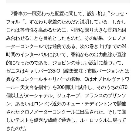
2番車の一風変わった配置に関して、設計者は〝ショセ・
フォル〞、すなわち収差のためだと説明している。しかし
これは等時性を高めるために、可能な限り大きな香箱と組
み合わせることを目的としたものだ。その結果、クロノメ
ーターコンクールでは通例である、次の巻き上げまでの24
時間のインターバルにおいて、香箱からの出力曲線が直線
的になったのである。ジョビンの珍しい設計に基づいて、
ゼニスはキャリバー135-O（編集部注：市販バージョンとは
異なるコンクールキャリバーの名称。Oはオブセルヴァトワ
ール＝天文台を指す）を200個以上試作し、そのうちの170
個以上がヌーシャテル、ジュネーブ、フランスのブザンソ
ン、あるいはロンドン近郊のキュー・テディントンで開催
されたクロノメーターコンクールに出品された。そして厳
しいテストを優秀な成績で通過し、ル・ロックルに戻って
きたのだ。