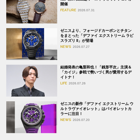
開催
FEATURE
2026.07.31
ゼニスより、フォージドカーボンとチタン
をまとった「デファイ エクストリーム ラピ
スラズリ II」が登場
NEWS
2026.07.27
結婚発表の亀梨和也！「銭形平次」主演＆
「カイジ」参戦で勢いづく男が愛用するデ
イトナ！
LIFE
2026.07.26
ゼニスの新作「デファイ エクストリーム ウ
ルトラヴァイオレット」はバイオレットカ
ラーに注目！
NEWS
2026.07.20