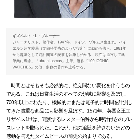
ギズベルト・L・ブルーナー
ジャーナリスト、著作者。1947年、ドイツ、ゾルムス生まれ。バイ
エルン州学校局（文部科学省のような役所）に勤める傍ら、1981年
から趣味として時計関連の記事を執筆し始める。現在は退官して執
筆業に専念。「uhrenkosmos」主筆。近作『100 ICONIC
WATCHES』の他、多数の著作を上梓する。
時間とはそもそも必然的に、絶え間ない変化を伴うもの
である。これは日常生活のすべての領域に影響を及ぼし、
700年以上にわたり、機械的にまたは電子的に時間を計測し
てきた貴重な商品にも影響を及ぼす。1571年、英国女王エ
リザベス1世は、寵愛するレスター伯爵から時計付きのブレ
スレットを贈られた。これが、他の追随を許さないほどの
感動を与えたタイムピースの前史の始まりである。