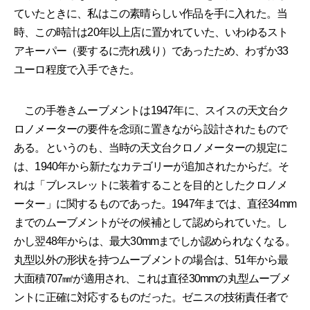
ていたときに、私はこの素晴らしい作品を手に入れた。当
時、この時計は20年以上店に置かれていた、いわゆるスト
アキーパー（要するに売れ残り）であったため、わずか33
ユーロ程度で入手できた。
この手巻きムーブメントは1947年に、スイスの天文台ク
ロノメーターの要件を念頭に置きながら設計されたもので
ある。というのも、当時の天文台クロノメーターの規定に
は、1940年から新たなカテゴリーが追加されたからだ。そ
れは「ブレスレットに装着することを目的としたクロノメ
ーター」に関するものであった。1947年までは、直径34mm
までのムーブメントがその候補として認められていた。し
かし翌48年からは、最大30mmまでしか認められなくなる。
丸型以外の形状を持つムーブメントの場合は、51年から最
大面積707㎟が適用され、これは直径30mmの丸型ムーブメ
ントに正確に対応するものだった。ゼニスの技術責任者で