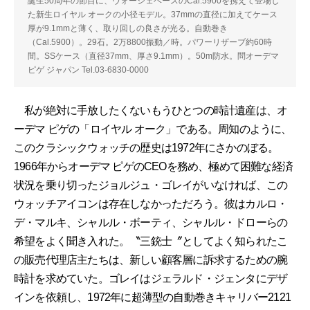
誕生50周年の節目に、ヴォーシェベースのCal.5900を携えて登場し
た新生ロイヤル オークの小径モデル。37mmの直径に加えてケース
厚が9.1mmと薄く、取り回しの良さが光る。自動巻き
（Cal.5900）。29石。2万8800振動／時。パワーリザーブ約60時
間。SSケース（直径37mm、厚さ9.1mm）。50m防水。問オーデマ
ピゲ ジャパン Tel.03-6830-0000
私が絶対に手放したくないもうひとつの時計遺産は、オ
ーデマ ピゲの「ロイヤル オーク」である。周知のように、
このクラシックウォッチの歴史は1972年にさかのぼる。
1966年からオーデマ ピゲのCEOを務め、極めて困難な経済
状況を乗り切ったジョルジュ・ゴレイがいなければ、この
ウォッチアイコンは存在しなかっただろう。彼はカルロ・
デ・マルキ、シャルル・ボーティ、シャルル・ドローらの
希望をよく聞き入れた。〝三銃士〞としてよく知られたこ
の販売代理店主たちは、新しい顧客層に訴求するための腕
時計を求めていた。ゴレイはジェラルド・ジェンタにデザ
インを依頼し、1972年に超薄型の自動巻きキャリバー2121