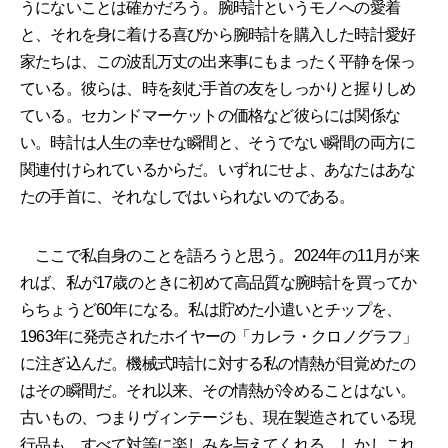
うにないことは確かだろう。腕時計というモノへの愛着
と、それを身に着ける喜びから腕時計を購入した時計愛好
家たちは、この波乱万丈の出来事にもまったく平静を保っ
ている。彼らは、時を刻む手首の友をしっかりと握りしめ
ている。セカンドマーケットの価格など彼らには関係な
い。時計は人生の幸せな瞬間と、そうでない瞬間の両方に
関連付けられているからだ。いずれにせよ、あなたはあな
たの手首に、それなしではいられないのである。
ここで私自身のことを語ろうと思う。2024年の11月が来
れば、私が17歳のときに初めて高品質な腕時計を買ってか
らちょうど60年になる。私は貯めた小遣いとチップを、
1963年に発売されたホイヤーの「カレラ・クロノグラフ」
に注ぎ込んだ。機械式時計に対する私の情熱が目覚めたの
はその瞬間だ。それ以来、その情熱が冷めることはない。
古いもの、つまりヴィンテージも、現在製造されている現
行品も、すべて対等に楽しみを与えてくれる。しかしこれ