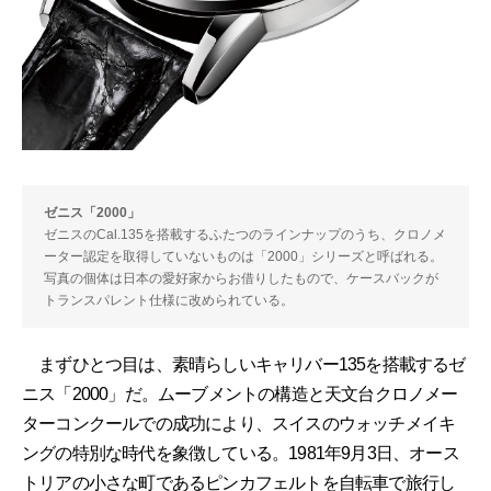
ゼニス「2000」
ゼニスのCal.135を搭載するふたつのラインナップのうち、クロノメ
ーター認定を取得していないものは「2000」シリーズと呼ばれる。
写真の個体は日本の愛好家からお借りしたもので、ケースバックが
トランスパレント仕様に改められている。
まずひとつ目は、素晴らしいキャリバー135を搭載するゼ
ニス「2000」だ。ムーブメントの構造と天文台クロノメー
ターコンクールでの成功により、スイスのウォッチメイキ
ングの特別な時代を象徴している。1981年9月3日、オース
トリアの小さな町であるピンカフェルトを自転車で旅行し