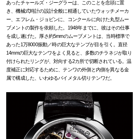
あったチャールズ・ジーグラーは、このことを念頭に置
き、機械式時計の設計全般に精通していたウォッチメーカ
ー、エフレム・ジョビンに、コンクールに向けた丸型ムー
ブメントの製作を依頼した。1948年までに、彼はその仕事
を成し遂げた。厚さ約5mmのムーブメントは、当時標準で
あった1万8000振動／時の巨大なテンプが目を引く。直径
14mmの巨大なテンワをよく見ると、多数のチラネジが取り
付けられたリングが、対向する2カ所で切断されている。温
度補正に対応するために、テンワの外側と内側を異なる金
属で構成した、いわゆるバイメタル切りテンワだ。