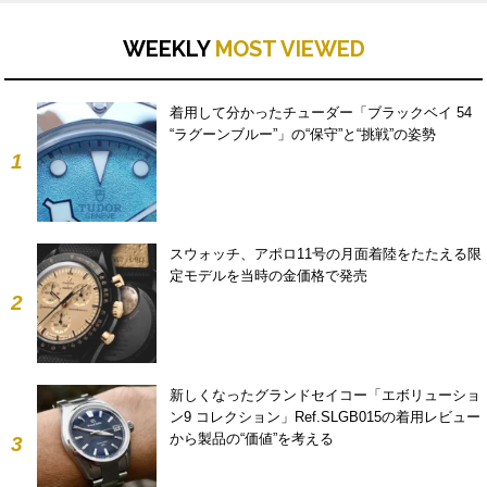
WEEKLY
MOST VIEWED
着用して分かったチューダー「ブラックベイ 54
“ラグーンブルー”」の“保守”と“挑戦”の姿勢
1
スウォッチ、アポロ11号の月面着陸をたたえる限
定モデルを当時の金価格で発売
2
新しくなったグランドセイコー「エボリューショ
ン9 コレクション」Ref.SLGB015の着用レビュー
から製品の“価値”を考える
3