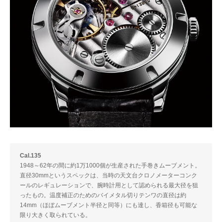
Cal.135
1948～62年の間に約1万1000個が生産された手巻きムーブメント。
直径30mmというスペックは、当時の天文台クロノメーターコンク
ールのレギュレーションで、腕時計用として認められる最大径を狙
ったもの。温度補正のためのバイメタル切りテンワの直径は約
14mm（ほぼムーブメント半径と同等）にも達し、香箱径も可能な
限り大きく取られている。