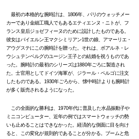
最初の本格的な腕時計は、1806年、パリのウォッチメー
カーであり金細工職人でもあるエティエンヌ・ニトが、フ
ランス皇后ジョゼフィーヌのために設計したものである。
彼女はバイエルン王マクシミリアン1世の娘、アマーリエ・
アウグステにこの腕時計を贈った。それは、ボアルネ・レ
ウシュテンベルグのユージン王子との結婚を祝うものであ
った。腕時計の最初のシリーズは1880年ごろに製造され
た。士官用としてドイツ海軍が、ジラール・ペルゴに注文
したものである。1930年ごろから、懐中時計よりも腕時計
が多く販売されるようになった。
この全面的な勝利は、1970年代に普及した水晶振動子や
ミニコンピューター、近年の例ではスマートウォッチの勢
いも止めることはできなかった。経済的な側面に目を向け
ると、この変化が規則的であることが分かる。ブームと危