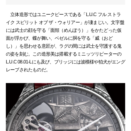
立体造形ではユニークピースである「L.U.C フル ストラ
イク スピリット オブ ザ・ウォリアー」が凄まじい。文字盤
には武士の顔を守る「面頬（めんぽう）」をかたどった仮
面が浮かび、蝶が舞い、ベゼルに胴を守る「威（おど
し）」を思わせる意匠が、ラグの間には武士を守護する鬼
の姿を刻む。この造形美は搭載するミニッツリピーターの
L.U.C 08.01-Lにも及び、ブリッジには波模様や狛犬がエング
レーブされたものだ。