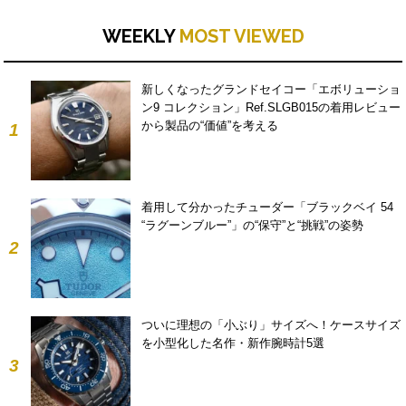
WEEKLY
MOST VIEWED
新しくなったグランドセイコー「エボリューショ
ン9 コレクション」Ref.SLGB015の着用レビュー
から製品の“価値”を考える
1
着用して分かったチューダー「ブラックベイ 54
“ラグーンブルー”」の“保守”と“挑戦”の姿勢
2
ついに理想の「小ぶり」サイズへ！ケースサイズ
を小型化した名作・新作腕時計5選
3