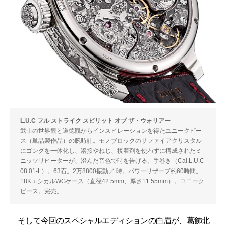
L.U.C フル ストライク スピリット オブ ザ・ウォリアー
武士の世界観と道徳観からインスピレーションを得たユニークピー
ス（単品製作品）の腕時計。モノブロックのサファイアクリスタル
にゴングを一体化し、溶接やねじ、接着剤を使わずに構成されたミ
ニッツリピーターが、澄んだ音色で時を告げる。手巻き（Cal.L.U.C
08.01-L）。63石。2万8800振動／ 時。パワーリザーブ約60時間。
18KエシカルWGケース（直径42.5mm、厚さ11.55mm）。ユニーク
ピース。完売。
そして今回のスペシャルエディションの白眉が、葛飾北