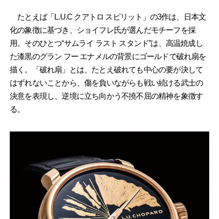
たとえば「L.U.C クアトロ スピリット」の3作は、日本文
化の象徴に基づき、ショイフレ氏が選んだモチーフを採
用。そのひとつ“サムライ ラスト スタンド”は、高温焼成し
た漆黒のグラン フー エナメルの背景にゴールドで破れ扇を
描く。「破れ扇」とは、たとえ破れても中心の要が決して
はずれないことから、傷を負いながらも戦い続ける武士の
決意を表現し、逆境に立ち向かう不撓不屈の精神を象徴す
る。