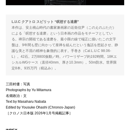
L.U.C クアトロ スピリット “瞑想する達磨”
本作は、安土桃山時代の書家兼画家の近衛信尹（このえのぶただ）
による「瞑想する達磨」という日本画の作品をモチーフとしてい
る。禅宗の開祖である達磨を、最小限の線で端正に描いたこの文字
盤は、9年間も壁に向かって座禅を組んだという逸話を想起させ、静
謐な美と不屈の精神を象徴的に表す。手巻き（Cal.L.U.C 98.06-
L）。42石。2万8800振動／時。パワーリザーブ約192時間。18Kエ
シカルWGケース（直径40mm、厚さ10.3mm）。50m防水。世界限
定8本。935万円（税込み）。
三田村優：写真
Photographs by Yu Mitamura
名畑政治：文
Text by Masaharu Nabata
Edited by Yousuke Ohashi (Chronos-Japan)
［クロノス日本版 2026年1月号掲載記事］