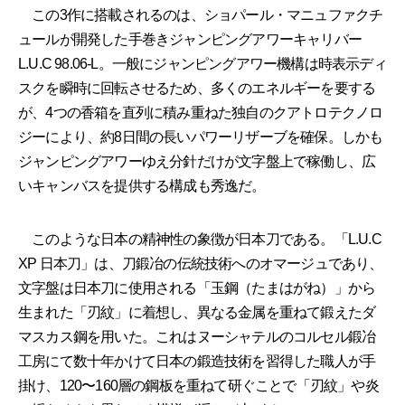
この3作に搭載されるのは、ショパール・マニュファクチ
ュールが開発した手巻きジャンピングアワーキャリバー
L.U.C 98.06-L。一般にジャンピングアワー機構は時表示ディ
スクを瞬時に回転させるため、多くのエネルギーを要する
が、4つの香箱を直列に積み重ねた独自のクアトロテクノロ
ジーにより、約8日間の長いパワーリザーブを確保。しかも
ジャンピングアワーゆえ分針だけが文字盤上で稼働し、広
いキャンバスを提供する構成も秀逸だ。
このような日本の精神性の象徴が日本刀である。「L.U.C
XP 日本刀」は、刀鍛冶の伝統技術へのオマージュであり、
文字盤は日本刀に使用される「玉鋼（たまはがね）」から
生まれた「刃紋」に着想し、異なる金属を重ねて鍛えたダ
マスカス鋼を用いた。これはヌーシャテルのコルセル鍛冶
工房にて数十年かけて日本の鍛造技術を習得した職人が手
掛け、120〜160層の鋼板を重ねて研ぐことで「刃紋」や炎