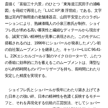
斎描く「富嶽三十六景」のひとつ「東海道江尻田子の浦略
図」を蒔絵で再現した「L.U.C XP 漆 浮世絵」である。文字
盤は宮内庁御用達の老舗漆器店、山田平安堂とのコラボレ
ーションにより、熟練漆職人の小泉三教氏が制作。ショイ
フレ氏が求める高い審美性と繊細なディテールから現出す
る、誠実で深い精神性が見事に表現された。このモデルに
搭載されるのは、1996年にショパールが発表したメゾン初
の自社製ムーブメントを継承した、キャリバーL.U.C 96.41-
L。22Kエシカルゴールド製のマイクロローターで、ふたつ
の香箱に効率的に力を蓄えるこのムーブメントは、薄型な
がら約65時間ものパワーリザーブを持ち、長時間にわたり
安定した精度を実現する。
ショイフレ氏とショパールが長年にわたり築き上げてき
た日本との強い絆。日本の精神性を色濃く反映するモチー
フと、それを具現化する伝統の工芸技法、そしてショパー