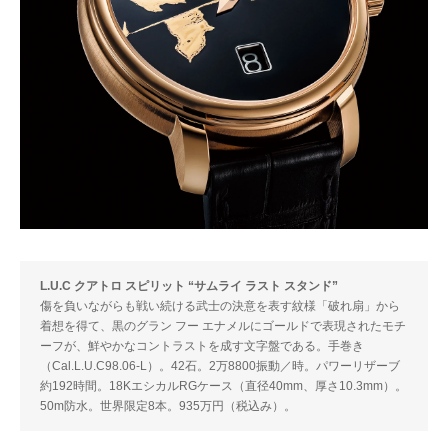
L.U.C クアトロ スピリット “サムライ ラスト スタンド”
傷を負いながらも戦い続ける武士の決意を表す紋様「破れ扇」から
着想を得て、黒のグラン フー エナメルにゴールドで表現されたモチ
ーフが、鮮やかなコントラストを成す文字盤である。手巻き
（Cal.L.U.C98.06-L）。42石。2万8800振動／時。パワーリザーブ
約192時間。18KエシカルRGケース（直径40mm、厚さ10.3mm）。
50m防水。世界限定8本。935万円（税込み）。