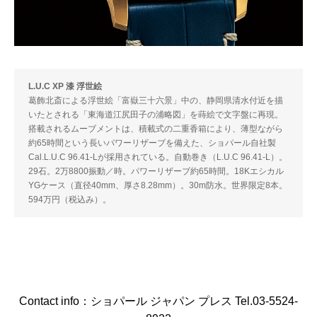
L.U.C XP 漆 浮世絵
葛飾北斎による浮世絵「富嶽三十六景」中の、静岡県清水付近を描
いたとされる「東海道江尻田子の浦略図」を蒔絵で文字盤に再現。
搭載されるムーブメントは、積載式の二重香箱により、薄型ながら
約65時間という長いパワーリザーブを備えた、ショパール自社製
Cal.L.U.C 96.41-Lが採用されている。自動巻き（L.U.C 96.41-L）。
29石。2万8800振動／時。パワーリザーブ約65時間。18Kエシカル
YGケース（直径40mm、厚さ8.28mm）。30m防水。世界限定8本。
594万円（税込み）。
Contact info：ショパール ジャパン プレス Tel.03-5524-