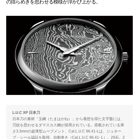
の揺らめきを思わせる模様が浮かび上がる。
L.U.C XP 日本刀
日本刀の素材「玉鋼（たまはがね）」から着想を得た文字盤には、
刃紋を思わせるダマスカス鋼が採用されている。搭載されている厚
さ3.3mmの超薄型ムーブメント、Cal.L.U.C 96.41-Lは、ジュネー
ブ・シール認証を取得。自動巻き（Cal.L.U.C 96.41- L）。29石。2