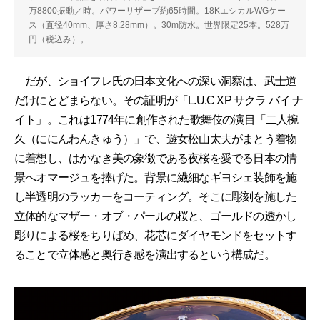
万8800振動／時。パワーリザーブ約65時間。18KエシカルWGケー
ス（直径40mm、厚さ8.28mm）。30m防水。世界限定25本。528万
円（税込み）。
だが、ショイフレ氏の日本文化への深い洞察は、武士道
だけにとどまらない。その証明が「L.U.C XP サクラ バイ ナ
イト」。これは1774年に創作された歌舞伎の演目「二人椀
久（ににんわんきゅう）」で、遊女松山太夫がまとう着物
に着想し、はかなき美の象徴である夜桜を愛でる日本の情
景へオマージュを捧げた。背景に繊細なギヨシェ装飾を施
し半透明のラッカーをコーティング。そこに彫刻を施した
立体的なマザー・オブ・パールの桜と、ゴールドの透かし
彫りによる桜をちりばめ、花芯にダイヤモンドをセットす
ることで立体感と奥行き感を演出するという構成だ。