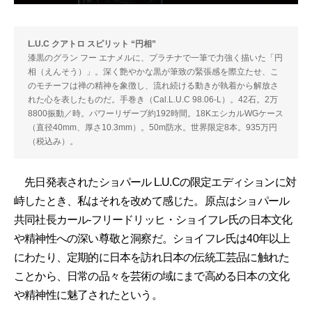
L.U.C クアトロ スピリット “円相”
漆黒のグラン フー エナメルに、プラチナで一筆で力強く描いた「円
相（えんそう）」。深く艶やかな黒が筆致の緊張感を際立たせ、こ
のモチーフは禅の精神を象徴し、流れ続ける動きが執着から解放さ
れた心を表したものだ。手巻き（Cal.L.U.C 98.06-L）。42石。2万
8800振動／時。パワーリザーブ約192時間。18KエシカルWGケース
（直径40mm、厚さ10.3mm）。50m防水。世界限定8本。935万円
（税込み）。
先日発表されたショパール L.U.Cの限定エディションに対
峙したとき、私はそれを改めて感じた。原点はショパール
共同社長カール-フリードリッヒ・ショイフレ氏の日本文化
や精神性への深い尊敬と洞察だ。ショイフレ氏は40年以上
にわたり、定期的に日本を訪れ日本の伝統工芸品に触れた
ことから、日常の品々を芸術の域にまで高める日本の文化
や精神性に魅了されたという。