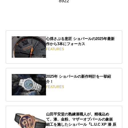
8922
心揺さぶる意匠 ショパールの2025年最新
作から3本にフォーカス
FEATURES
2025年 ショパールの新作時計を一挙紹
介！
FEATURES
山田平安堂の熟練漆職人が、精魂込め
て、漆、金粉、マザーオブパールの象嵌
細工を施したショパール『L.U.C XP 漆 辰