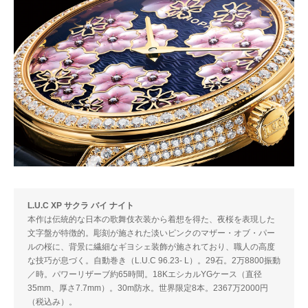
L.U.C XP サクラ バイ ナイト
本作は伝統的な日本の歌舞伎衣装から着想を得た、夜桜を表現した
文字盤が特徴的。彫刻が施された淡いピンクのマザー・オブ・パー
ルの桜に、背景に繊細なギヨシェ装飾が施されており、職人の高度
な技巧が息づく。自動巻き（L.U.C 96.23- L）。29石。2万8800振動
／時。パワーリザーブ約65時間。18KエシカルYGケース（直径
35mm、厚さ7.7mm）。30m防水。世界限定8本。2367万2000円
（税込み）。