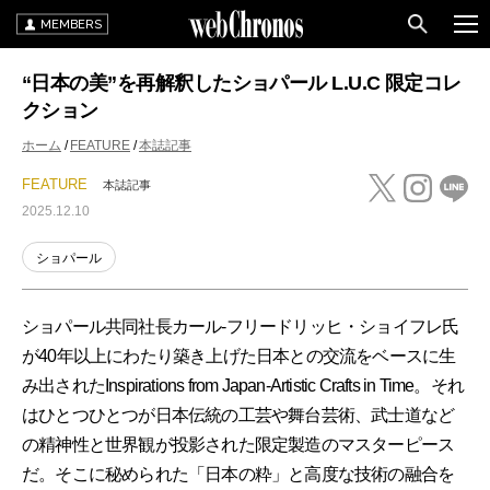
MEMBERS
“日本の美”を再解釈したショパール L.U.C 限定コレ
クション
ホーム
FEATURE
本誌記事
FEATURE
本誌記事
2025.12.10
ショパール
ショパール共同社長カール-フリードリッヒ・ショイフレ氏
が40年以上にわたり築き上げた日本との交流をベースに生
み出されたInspirations from Japan-Artistic Crafts in Time。それ
はひとつひとつが日本伝統の工芸や舞台芸術、武士道など
の精神性と世界観が投影された限定製造のマスターピース
だ。そこに秘められた「日本の粋」と高度な技術の融合を