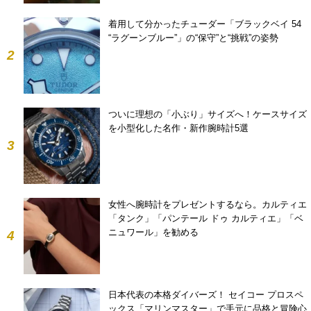
着用して分かったチューダー「ブラックベイ 54
“ラグーンブルー”」の“保守”と“挑戦”の姿勢
2
ついに理想の「小ぶり」サイズへ！ケースサイズ
を小型化した名作・新作腕時計5選
3
女性へ腕時計をプレゼントするなら。カルティエ
「タンク」「パンテール ドゥ カルティエ」「ベ
ニュワール」を勧める
4
日本代表の本格ダイバーズ！ セイコー プロスペ
ックス「マリンマスター」で手元に品格と冒険心