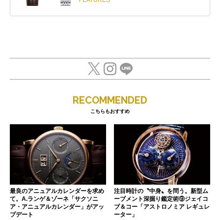
FEATURES
RECOMMENDED
こちらもおすすめ
最良のアニュアルカレンダーを求め
注目時計の〝中身〟を問う。新型ム
て。A.ランゲ＆ゾーネ「サクソニ
ーブメント深掘り鑑定術⑨ジェイコ
ア・アニュアルカレンダー」がアッ
ブ＆コー「アストロノミア レギュレ
プデート
ーター」