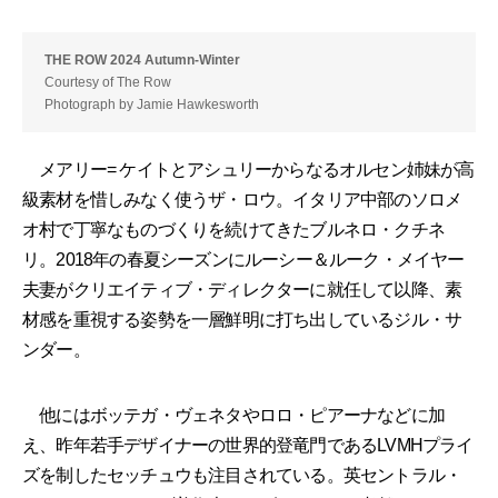
THE ROW 2024 Autumn-Winter
Courtesy of The Row
Photograph by Jamie Hawkesworth
メアリー= ケイトとアシュリーからなるオルセン姉妹が高
級素材を惜しみなく使うザ・ロウ。イタリア中部のソロメ
オ村で丁寧なものづくりを続けてきたブルネロ・クチネ
リ。2018年の春夏シーズンにルーシー＆ルーク・メイヤー
夫妻がクリエイティブ・ディレクターに就任して以降、素
材感を重視する姿勢を一層鮮明に打ち出しているジル・サ
ンダー。
他にはボッテガ・ヴェネタやロロ・ピアーナなどに加
え、昨年若手デザイナーの世界的登竜門であるLVMHプライ
ズを制したセッチュウも注目されている。英セントラル・