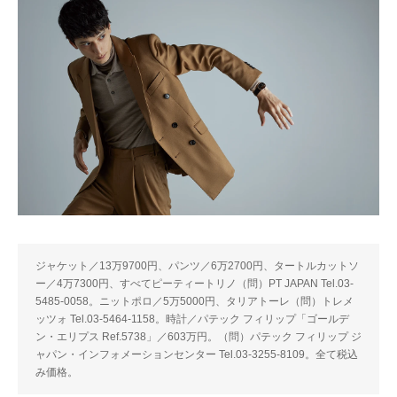
ジャケット／13万9700円、パンツ／6万2700円、タートルカットソ
ー／4万7300円、すべてピーティートリノ（問）PT JAPAN Tel.03-
5485-0058。ニットポロ／5万5000円、タリアトーレ（問）トレメ
ッツォ Tel.03-5464-1158。時計／パテック フィリップ「ゴールデ
ン・エリプス Ref.5738」／603万円。（問）パテック フィリップ ジ
ャパン・インフォメーションセンター Tel.03-3255-8109。全て税込
み価格。