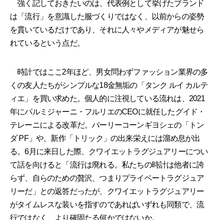
強く記しておきたいのは、代表例として挙げたブランド
は「流行」を意識した服づくりではなく、以前からの姿勢
を貫いているだけであり、それに人々やメディアが魅せら
れているという点だ。
時計ではここ2年ほど、男女問わずファッション業界の多
くの友人たちがシンプルな18金無垢の「タンク ルイ カルテ
ィエ」を買い求めた。個人的に注視している流れは、2021
年にパルミジャーニ・フルリエのCEOに就任したグイド・
テレーニによる改革だ。バーリーコーンギヨシェの「トン
ダ PF」や、新作「トリック」の出来栄えには溜め息が出
る。6月に来日した際、クワイエットラグジュアリーについ
て話を向けると「流行は廃れる。私たちの時計は他者に誇
らず、自らのための贅沢、つまりプライベートラグジュア
リーだ」との返答だったが、クワイエットラグジュアリー
がタイムレスな装いを指すのであればいずれも同類で、流
行ではなく、より確固たる何かではないか。