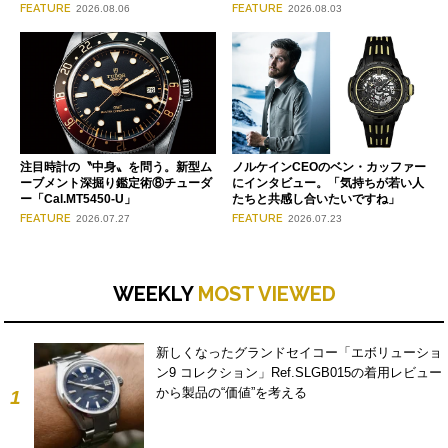
FEATURE
FEATURE
2026.08.06
2026.08.03
注目時計の〝中身〟を問う。新型ム
ノルケインCEOのベン・カッファー
ーブメント深掘り鑑定術⑧チューダ
にインタビュー。「気持ちが若い人
ー「Cal.MT5450-U」
たちと共感し合いたいですね」
FEATURE
FEATURE
2026.07.27
2026.07.23
WEEKLY
MOST VIEWED
新しくなったグランドセイコー「エボリューショ
ン9 コレクション」Ref.SLGB015の着用レビュー
から製品の“価値”を考える
1