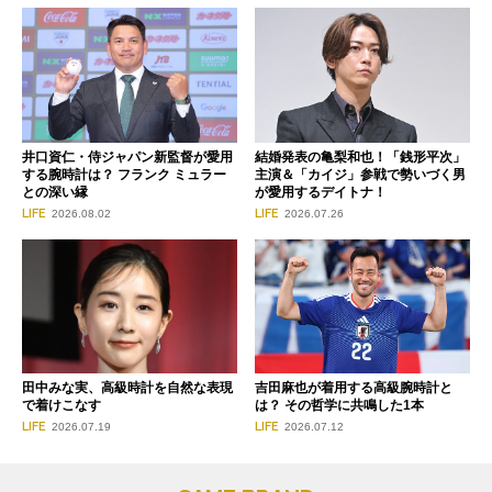
井口資仁・侍ジャパン新監督が愛用
結婚発表の亀梨和也！「銭形平次」
する腕時計は？ フランク ミュラー
主演＆「カイジ」参戦で勢いづく男
との深い縁
が愛用するデイトナ！
LIFE
LIFE
2026.08.02
2026.07.26
田中みな実、高級時計を自然な表現
吉田麻也が着用する高級腕時計と
で着けこなす
は？ その哲学に共鳴した1本
LIFE
LIFE
2026.07.19
2026.07.12