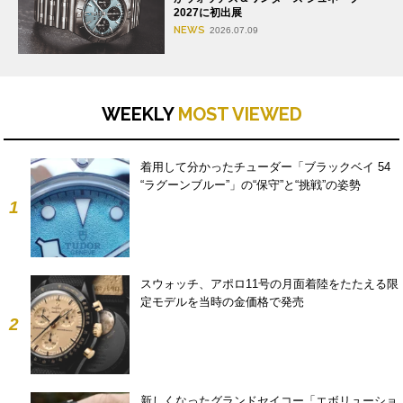
2027に初出展
NEWS
2026.07.09
WEEKLY
MOST VIEWED
着用して分かったチューダー「ブラックベイ 54
“ラグーンブルー”」の“保守”と“挑戦”の姿勢
1
スウォッチ、アポロ11号の月面着陸をたたえる限
定モデルを当時の金価格で発売
2
新しくなったグランドセイコー「エボリューショ