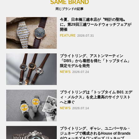
SAME BRAND
同じブランドの記事
今夏、日本橋三越本店が〝時計の聖地〟
に。第29回三越ワールドウォッチフェアが
開催
FEATURE
2026.07.31
ブライトリング、アストンマーティン
「DB5」から着想を得た「トップタイム」
限定モデルを発売
NEWS
2026.07.24
ブライトリングは「トップタイム B01 エデ
ィ・メルクス」を史上最高のサイクリスト
へと捧ぐ
NEWS
2026.07.14
ブライトリング、ギャレ、ユニバーサル・
ジュネーブで構成されるHouse of Brands
がウォッチズ＆ワンダーズ ジュネーブ