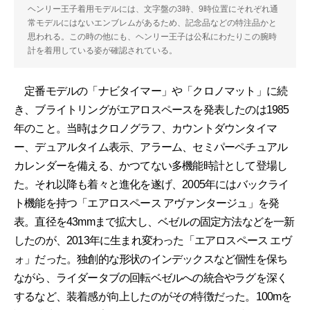
ヘンリー王子着用モデルには、文字盤の3時、9時位置にそれぞれ通
常モデルにはないエンブレムがあるため、記念品などの特注品かと
思われる。この時の他にも、ヘンリー王子は公私にわたりこの腕時
計を着用している姿が確認されている。
定番モデルの「ナビタイマー」や「クロノマット」に続
き、ブライトリングがエアロスペースを発表したのは1985
年のこと。当時はクロノグラフ、カウントダウンタイマ
ー、デュアルタイム表示、アラーム、セミパーペチュアル
カレンダーを備える、かつてない多機能時計として登場し
た。それ以降も着々と進化を遂げ、2005年にはバックライ
ト機能を持つ「エアロスペース アヴァンタージュ」を発
表。直径を43mmまで拡大し、ベゼルの固定方法などを一新
したのが、2013年に生まれ変わった「エアロスペース エヴ
ォ」だった。独創的な形状のインデックスなど個性を保ち
ながら、ライダータブの回転ベゼルへの統合やラグを深く
するなど、装着感が向上したのがその特徴だった。100mを