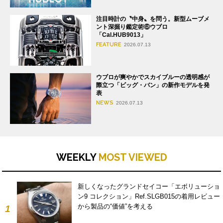
注目時計の〝中身〟を問う。新型ムーブメ
ント深掘り鑑定術⑥ウブロ
「Cal.HUB9013」
FEATURE
2026.07.13
ウブロが爽やかでスカイブルーの透明感が
際立つ「ビッグ・バン」の新作モデルを発
表
NEWS
2026.07.13
WEEKLY
MOST VIEWED
新しくなったグランドセイコー「エボリューショ
ン9 コレクション」Ref.SLGB015の着用レビュー
から製品の“価値”を考える
1