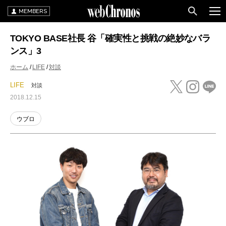
MEMBERS
TOKYO BASE社長 谷「確実性と挑戦の絶妙なバラ
ンス」3
ホーム
LIFE
対談
LIFE
対談
2018.12.15
ウブロ