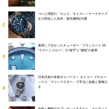
ついに理想の「小ぶり」サイズへ！ケースサイズ
を小型化した名作・新作腕時計5選
2
着用して分かったチューダー「ブラックベイ 54
“ラグーンブルー”」の“保守”と“挑戦”の姿勢
3
日本代表の本格ダイバーズ！ セイコー プロスペ
ックス「マリンマスター」で手元に品格と冒険心
を
4
女性へ腕時計をプレゼントするなら。カルティエ