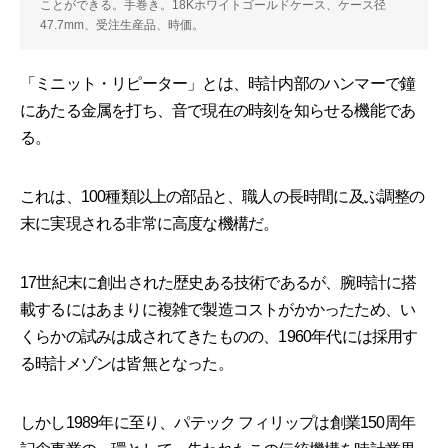
ことができる。手巻き。18Kホワイトゴールドケース、ケース径
47.7mm、受注生産品、時価。
「ミニット・リピーター」とは、時計内部のハンマーで鐘
にあたる金属を打ち、音で現在の時刻を知らせる機能であ
る。
これは、100種類以上の部品と、職人の長時間に及ぶ調整の
末に実現される非常に高度な機構だ。
17世紀末に創出された歴史ある技術であるが、腕時計に搭
載するにはあまりに複雑で製造コストがかかったため、い
くらかの試みは成されてきたものの、1960年代には採用す
る時計メゾンは皆無となった。
しかし1989年に至り、パテック フィリップは創業150周年