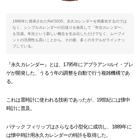
1996年に発表されたRef.5035。永久カレンダーを簡素化するのでは
なく、シンプルカレンダーの日送りを改良して「年次カレンダー」
を完成。年次という新しい概念を生み出しただけでなく、ムーブメ
ントの汎用性も高いことから、その後、多くのモデルがラインナッ
プしている。
『永久カレンダー』とは、1795年にアブラアン=ルイ・ブレ
ゲが開発した、うるう年の調整を自動で行う複雑機構であ
る。
これは置時計に使われる技術であったが、19世紀には懐中
時計に普及。
パテック フィリップはさらなる小型化に成功し、1889年に
は懐中時計用永久カレンダーの特許を取得した。