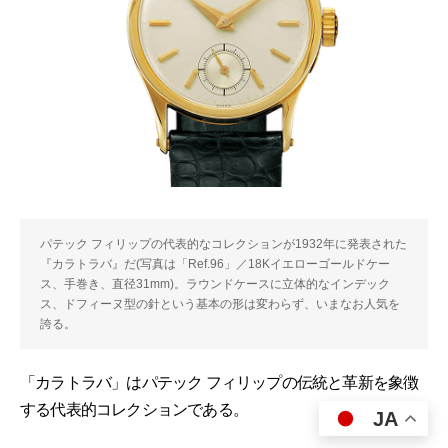
パテック フィリップの代表的なコレクションが1932年に発表された
『カラトラバ』だ(写真は「Ref.96」／18Kイエローゴールドケー
ス、手巻き、直径31mm)。ラウンドケースに立体的なインデック
ス、ドフィーヌ型の針という基本の形は変わらず、いまなお人気を
誇る。
「カラトラバ」はパテック フィリップの伝統と革新を象徴
する代表的コレクションである。
JA