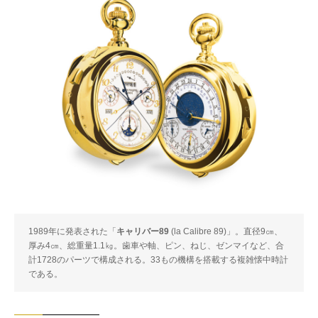
1989年に発表された「
キャリバー89
(la Calibre 89)」。直径9㎝、
厚み4㎝、総重量1.1㎏。歯車や軸、ピン、ねじ、ゼンマイなど、合
計1728のパーツで構成される。33もの機構を搭載する複雑懐中時計
である。