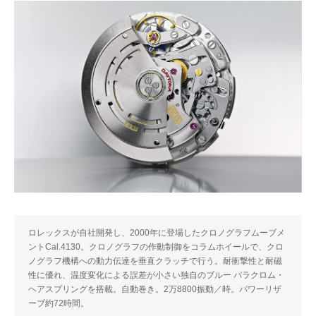
ロレックスが自社開発し、2000年に登場したクロノグラフムーブメ
ントCal.4130。クロノグラフの作動制御をコラムホイールで、クロ
ノグラフ機構への動力伝達を垂直クラッチで行う。耐衝撃性と耐磁
性に優れ、温度変化による誤差が小さい独自のブルー パラクロム・
ヘアスプリングを搭載。自動巻き。2万8800振動／時。パワーリザ
ーブ約72時間。