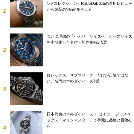
ン9 コレクション」Ref.SLGB015の着用レビュー
から製品の“価値”を考える
1
ついに理想の「小ぶり」サイズへ！ケースサイズ
を小型化した名作・新作腕時計5選
2
ロレックス、サブマリーナーだけが正解ではな
い。名門の本格ダイバーズ7選
3
日本代表の本格ダイバーズ！ セイコー プロスペ
ックス「マリンマスター」で手元に品格と冒険心
を
4