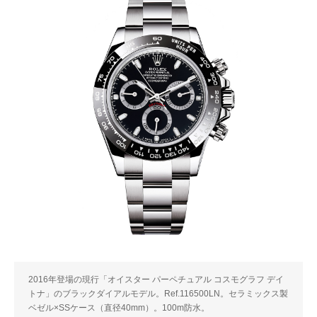
2016年登場の現行「オイスター パーペチュアル コスモグラフ デイ
トナ」のブラックダイアルモデル。Ref.116500LN。セラミックス製
ベゼル×SSケース（直径40mm）。100m防水。