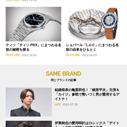
FEATURE
2022.10.24
ティソ「ティソ PRX」にまつわる名
ショパール「L.U.C」にまつわる名
前の秘密を探る
前の由来をひもとく
FEATURE
FEATURE
2022.10.02
2022.09.05
SAME BRAND
同じブランドの記事
結婚発表の亀梨和也！「銭形平次」主演＆
「カイジ」参戦で勢いづく男が愛用するデ
イトナ！
LIFE
2026.07.26
伊東純也の愛用時計はロレックス「デイト