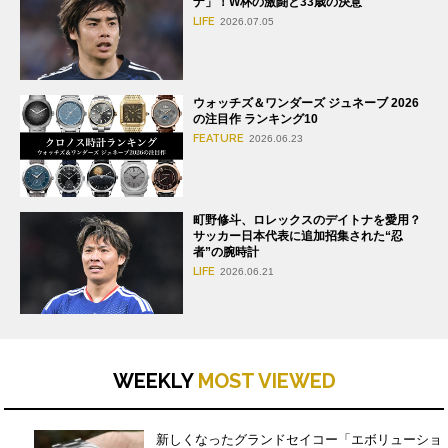
ナ」！W杯の激闘と33歳の決意
LIFE
2026.07.05
ウォッチズ＆ワンダーズ ジュネーブ 2026
の注目作 ランキング10
FEATURE
2026.06.23
町野修斗、ロレックスのデイトナを愛用？
サッカー日本代表に追加招集された“忍
者”の腕時計
LIFE
2026.06.21
WEEKLY
MOST VIEWED
新しくなったグランドセイコー「エボリューショ