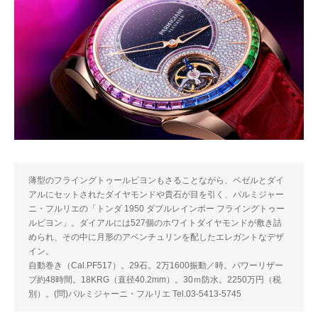
薄型のフライングトゥールビヨンもさることながら、ベゼルとダイ
アルにセットされたダイヤモンドや貴石が目を引く、パルミジャー
ニ・フルリエの「トンダ 1950 ダブルレインボー フライングトゥー
ルビヨン」。ダイアルには527個のホワイトダイヤモンドが敷き詰
められ、その中に月形のアベンチュリンを配したエレガントなデザ
イン。
自動巻き（Cal.PF517）。29石。2万1600振動／時。パワーリザー
ブ約48時間。18KRG（直径40.2mm）。30ｍ防水。2250万円（税
別）。(問)パルミジャーニ・フルリエ Tel.03-5413-5745