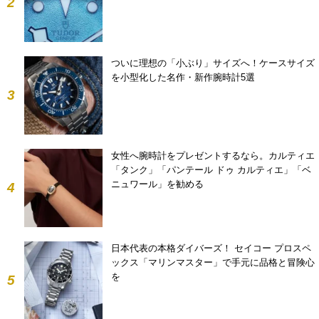
2
ついに理想の「小ぶり」サイズへ！ケースサイズ
を小型化した名作・新作腕時計5選
3
女性へ腕時計をプレゼントするなら。カルティエ
「タンク」「パンテール ドゥ カルティエ」「ベ
ニュワール」を勧める
4
日本代表の本格ダイバーズ！ セイコー プロスペ
ックス「マリンマスター」で手元に品格と冒険心
を
5