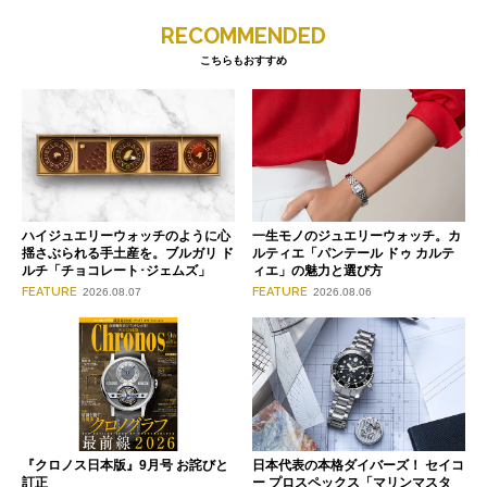
RECOMMENDED
こちらもおすすめ
ハイジュエリーウォッチのように心
一生モノのジュエリーウォッチ。カ
揺さぶられる手土産を。ブルガリ ド
ルティエ「パンテール ドゥ カルテ
ルチ「チョコレート･ジェムズ」
ィエ」の魅力と選び方
FEATURE
FEATURE
2026.08.07
2026.08.06
『クロノス日本版』9月号 お詫びと
日本代表の本格ダイバーズ！ セイコ
訂正
ー プロスペックス「マリンマスタ