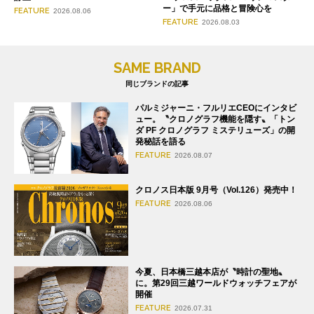
ー」で手元に品格と冒険心を
FEATURE
2026.08.06
FEATURE
2026.08.03
SAME BRAND
同じブランドの記事
パルミジャーニ・フルリエCEOにインタビ
ュー。〝クロノグラフ機能を隠す〟「トン
ダ PF クロノグラフ ミステリューズ」の開
発秘話を語る
FEATURE
2026.08.07
クロノス日本版 9月号（Vol.126）発売中！
FEATURE
2026.08.06
今夏、日本橋三越本店が〝時計の聖地〟
に。第29回三越ワールドウォッチフェアが
開催
FEATURE
2026.07.31