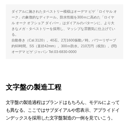
ダイアルに施されたタペストリー模様はオーデマ ピゲ「ロイヤル オ
ーク」の象徴的なディテール。防水性能を300ｍに高めた「ロイヤ
ル オーク オフショア ダイバー」はダイアルのパターンに、より大
きなメガ・タペストリーを採用し、マッシブな雰囲気に仕上げてい
る。
自動巻き（Cal.3120）。40石。2万1600振動／時。パワーリザーブ
約60時間。SS（直径42mm）。300ｍ防水。210万円（税別）。(問)
オーデマ ピゲ ジャパン Tel.03-6830-0000
文字盤の製造工程
文字盤の製造過程はブランドはもちろん、モデルによって
も異なる。ここではサブダイアルや窓表示、アプライドイ
ンデックスを採用した文字盤製造の一例を見ていこう。