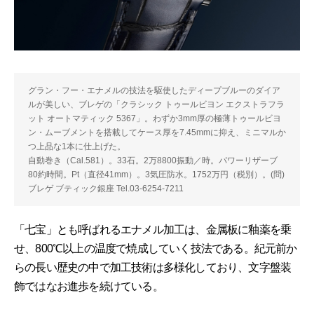
グラン・フー・エナメルの技法を駆使したディープブルーのダイア
ルが美しい、ブレゲの「クラシック トゥールビヨン エクストラフラ
ット オートマティック 5367」。わずか3mm厚の極薄トゥールビヨ
ン・ムーブメントを搭載してケース厚を7.45mmに抑え、ミニマルか
つ上品な1本に仕上げた。
自動巻き（Cal.581）。33石。2万8800振動／時。パワーリザーブ
80約時間。Pt（直径41mm）。3気圧防水。1752万円（税別）。(問)
ブレゲ ブティック銀座 Tel.03-6254-7211
「七宝」とも呼ばれるエナメル加工は、金属板に釉薬を乗
せ、800℃以上の温度で焼成していく技法である。紀元前か
らの長い歴史の中で加工技術は多様化しており、文字盤装
飾ではなお進歩を続けている。