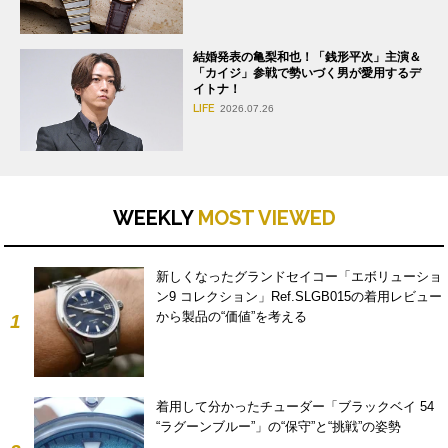
結婚発表の亀梨和也！「銭形平次」主演＆
「カイジ」参戦で勢いづく男が愛用するデ
イトナ！
LIFE
2026.07.26
WEEKLY
MOST VIEWED
新しくなったグランドセイコー「エボリューショ
ン9 コレクション」Ref.SLGB015の着用レビュー
から製品の“価値”を考える
1
着用して分かったチューダー「ブラックベイ 54
“ラグーンブルー”」の“保守”と“挑戦”の姿勢