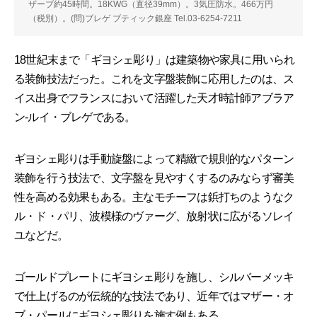
ザーブ約45時間。18KWG（直径39mm）。3気圧防水。466万円
（税別）。(問)ブレゲ ブティック銀座 Tel.03-6254-7211
18世紀末まで「ギヨシェ彫り」は建築物や家具に用いられ
る装飾技法だった。これを文字盤装飾に応用したのは、ス
イス出身でフランスにおいて活躍した天才時計師アブラア
ン-ルイ・ブレゲである。
ギヨシェ彫りは手動旋盤によって精緻で規則的なパターン
装飾を行う技法で、文字盤を見やすくするのみならず審美
性を高める効果もある。主なモチーフは鋲打ちのようなク
ル・ド・パリ、波模様のヴァーグ、放射状に広がるソレイ
ユなどだ。
ゴールドプレートにギヨシェ彫りを施し、シルバーメッキ
で仕上げるのが伝統的な技法であり、近年ではマザー・オ
ブ・パールにギヨシェ彫りを施す例もある。