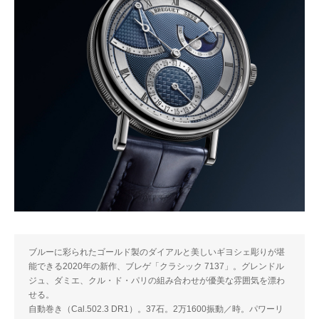
ブルーに彩られたゴールド製のダイアルと美しいギヨシェ彫りが堪
能できる2020年の新作、ブレゲ「クラシック 7137」。グレンドル
ジュ、ダミエ、クル・ド・パリの組み合わせが優美な雰囲気を漂わ
せる。
自動巻き（Cal.502.3 DR1）。37石。2万1600振動／時。パワーリ