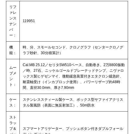
リフ
ァレ
ンス
119951
ナン
バ
ー：
機
時、分、スモールセコンド、クロノグラフ（センタークロノグ
能：
ラフ秒針、30分積算計）
Cal.MB 25.12／セリタSW510ベース、自動巻き、2万8800振動
ムー
／時、27石、ニッケルゴールドプレーテッドテンプ、ニヴァロ
ブメ
ックス製ヒゲゼンマイ、微動緩急装置付きエタクロン緩急針、
ン
耐震軸受け（インカブロック使用）、パワーリザーブ約48時
ト：
間、直径30.0mm、厚さ7.90mm
ケー
ステンレススティール製ケース、ボックス型サファイアクリス
ス：
タル製風防（表面に無反射加工）、50m防水
スト
ラッ
プ＆
スフマートアリゲーター、プッシュボタン付きダブルフォール