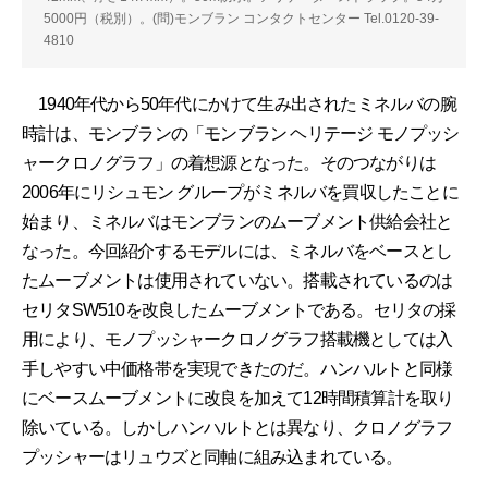
5000円（税別）。(問)モンブラン コンタクトセンター Tel.0120-39-
4810
1940年代から50年代にかけて生み出されたミネルバの腕
時計は、モンブランの「モンブラン ヘリテージ モノプッシ
ャークロノグラフ」の着想源となった。そのつながりは
2006年にリシュモン グループがミネルバを買収したことに
始まり、ミネルバはモンブランのムーブメント供給会社と
なった。今回紹介するモデルには、ミネルバをベースとし
たムーブメントは使用されていない。搭載されているのは
セリタSW510を改良したムーブメントである。セリタの採
用により、モノプッシャークロノグラフ搭載機としては入
手しやすい中価格帯を実現できたのだ。ハンハルトと同様
にベースムーブメントに改良を加えて12時間積算計を取り
除いている。しかしハンハルトとは異なり、クロノグラフ
プッシャーはリュウズと同軸に組み込まれている。