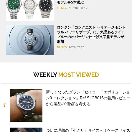
モデルを5本選ぶ
FEATURE
2026.07.25
ロンジン「コンクエスト ヘリテージ セント
ラル パワーリザーブ」に、気品あるライト
ブルーのオパーリン仕上げ文字盤モデルが
追加
NEWS
2026.07.25
WEEKLY
MOST VIEWED
新しくなったグランドセイコー「エボリューショ
ン9 コレクション」Ref.SLGB015の着用レビュー
から製品の“価値”を考える
1
ついに理想の「小ぶり」サイズへ！ケースサイズ