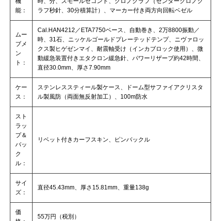
機
時、分、スモールセコンド、クロノグラフ（センタークロノグ
能：
ラフ秒針、30分積算計）、マーカー付き両方向回転ベゼル
Cal.HAN4212／ETA7750ベース、自動巻き、2万8800振動／
ムー
時、31石、ニッケルゴールドプレーテッドテンプ、ニヴァロッ
ブメ
クス製ヒゲゼンマイ、耐震軸受け（インカブロック使用）、微
ン
動緩急装置付きエタクロン緩急針、パワーリザーブ約42時間、
ト：
直径30.0mm、厚さ7.90mm
ケー
ステンレススティール製ケース、ドーム型サファイアクリスタ
ス：
ル製風防（両面無反射加工）、100m防水
スト
ラッ
プ＆
リベット付きカーフスキン、ピンバックル
バッ
ク
ル：
サイ
直径45.43mm、厚さ15.81mm、重量138g
ズ：
価
55万円（税別）