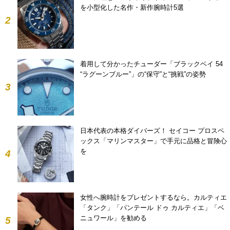
を小型化した名作・新作腕時計5選
2
着用して分かったチューダー「ブラックベイ 54
“ラグーンブルー”」の“保守”と“挑戦”の姿勢
3
日本代表の本格ダイバーズ！ セイコー プロスペ
ックス「マリンマスター」で手元に品格と冒険心
を
4
女性へ腕時計をプレゼントするなら。カルティエ
「タンク」「パンテール ドゥ カルティエ」「ベ
ニュワール」を勧める
5