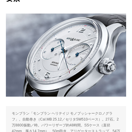
モンブラン「モンブラン ヘリテイジ モノプッシャークロノグラ
フ」。自動巻き（Cal.MB 25.12／セリタSW510ベース）。27石。2
万8800振動／時。パワーリザーブ約48時間。SSケース（直径
42mm、厚さ14.7mm）。50m防水。アリゲーターストラップ。54万