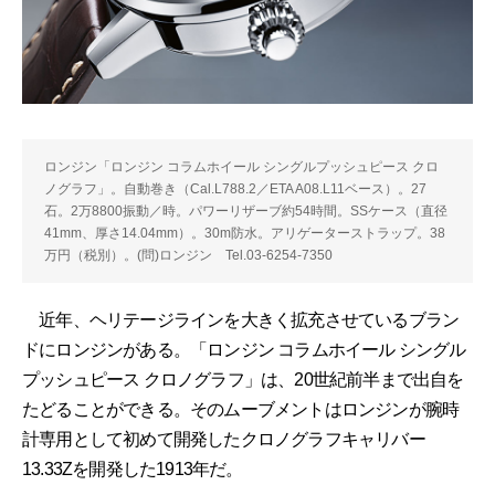
ロンジン「ロンジン コラムホイール シングルプッシュピース クロ
ノグラフ」。自動巻き（Cal.L788.2／ETA A08.L11ベース）。27
石。2万8800振動／時。パワーリザーブ約54時間。SSケース（直径
41mm、厚さ14.04mm）。30m防水。アリゲーターストラップ。38
万円（税別）。(問)ロンジン Tel.03-6254-7350
近年、ヘリテージラインを大きく拡充させているブラン
ドにロンジンがある。「ロンジン コラムホイール シングル
プッシュピース クロノグラフ」は、20世紀前半まで出自を
たどることができる。そのムーブメントはロンジンが腕時
計専用として初めて開発したクロノグラフキャリバー
13.33Zを開発した1913年だ。