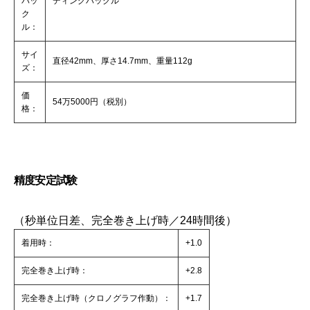
バッ
ディングバックル
ク
ル：
サイ
直径42mm、厚さ14.7mm、重量112g
ズ：
価
54万5000円（税別）
格：
精度安定試験
（秒単位日差、完全巻き上げ時／24時間後）
着用時：
+1.0
完全巻き上げ時：
+2.8
完全巻き上げ時（クロノグラフ作動）：
+1.7