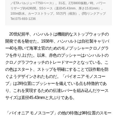
／ETA バルジュー7750ベース）。31石。2万8800振動／時。パワー
リザーブ約42時間。SSケース（直径45.43mm、厚さ15.81mm）。
100m防水。カーフストラップ。55万円（税別）。(問)リンクアップ
Tel.075-693-1236
20世紀前半、ハンハルトは機能的なストップウォッチの
開発で名を馳せた。1938年、ハンハルトは自社製キャリバ
ー40を用いて海軍士官のためのモノプッシャークロノグラ
フを作り上げた。以来、赤色のプッシャーはハンハルトの
クロノグラフウォッチのトレードマークとなっている。こ
の色はスタート、ストップを明確にすることで誤作動を防
ぐようデザインされたものだ。「パイオニア モノスコー
プ」は2時位置にプッシャーを備えている点も特徴的であ
り、これを実現するための伝達レバーを組み込んだケース
サイズは直径45.43mmと大ぶりである。
「パイオニア モノスコープ」の他の特徴は9時位置のスモー