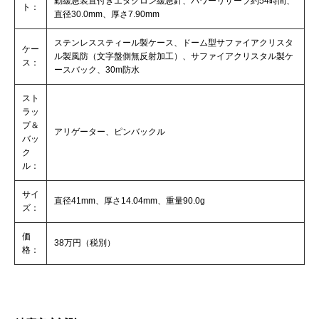
動緩急装置付きエタクロン緩急針、パワーリザーブ約54時間、
ト：
直径30.0mm、厚さ7.90mm
ステンレススティール製ケース、ドーム型サファイアクリスタ
ケー
ル製風防（文字盤側無反射加工）、サファイアクリスタル製ケ
ス：
ースバック、30m防水
スト
ラッ
プ＆
アリゲーター、ピンバックル
バッ
ク
ル：
サイ
直径41mm、厚さ14.04mm、重量90.0g
ズ：
価
38万円（税別）
格：