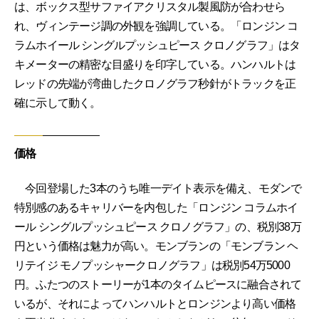
は、ボックス型サファイアクリスタル製風防が合わせら
れ、ヴィンテージ調の外観を強調している。「ロンジン コ
ラムホイール シングルプッシュピース クロノグラフ」はタ
キメーターの精密な目盛りを印字している。ハンハルトは
レッドの先端が湾曲したクロノグラフ秒針がトラックを正
確に示して動く。
価格
今回登場した3本のうち唯一デイト表示を備え、モダンで
特別感のあるキャリバーを内包した「ロンジン コラムホイ
ール シングルプッシュピース クロノグラフ」の、税別38万
円という価格は魅力が高い。モンブランの「モンブラン ヘ
リテイジ モノプッシャークロノグラフ」は税別54万5000
円。ふたつのストーリーが1本のタイムピースに融合されて
いるが、それによってハンハルトとロンジンより高い価格