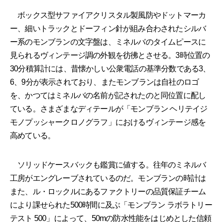
ボックス型サファイアクリスタル製風防やドットマーカ
ー、細いトラックとドーフィン針が組み合わされたシルバ
ー系のモンブランの文字盤は、ミネルバのタイムピースに
見られるヴィンテージ調の外観を彷彿とさせる。3時位置の
30分積算計には、昔懐かしい公衆電話の基準分数である3、
6、9分が表示されており、またモンブランは自社のロゴ
を、かつてはミネルバの名前が記されたのと同位置に配し
ている。さまざまなディテールが「モンブラン ヘリテイジ
モノプッシャークロノグラフ」におけるヴィンテージ感を
高めている。
ソリッドケースバックも鑑賞に値する。往年のミネルバ
工房がエングレーブされているのだ。モンブランの時計は
また、ル・ロックルにあるファクトリーの品質保証チーム
により課せられた500時間に及ぶ「モンブラン ラボラトリー
テスト 500」によって、50mの防水性能をはじめとした信頼