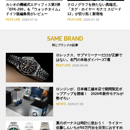
クロノグラフを持たない異端児。
カシオの機械式エディフィス第3弾
「タグ・ホイヤー モナコ スピード
「EFK-200」を『ウォッチタイム』
12」が切り拓く新境地
ドイツ版編集長がレビュー
FEATURE
FEATURE
2026.07.29
2026.07.31
SAME BRAND
同じブランドの記事
ロレックス、サブマリーナーだけが正解で
はない。名門の本格ダイバーズ7選
FEATURE
2026.08.06
ロンジンが、日本橋三越本店で期間限定ポ
ップアップを開催！ 2026年新作モデルが
勢ぞろい
NEWS
2026.07.29
夏のボーナスは時計に使おう！ ライター
佐藤しんいちが50万円台を目安におすすめ