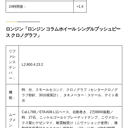
24時間後：
+1.4
ロンジン「ロンジン コラムホイール シングルプッシュピー
ス クロノグラフ」
リフ
ァレ
ンス
L2.800.4.23.2
ナン
バ
ー：
時、分、スモールセコンド、クロノグラフ（センタークロノグ
機
ラフ秒針、30分積算計）、タキメーター・スケール、デイト表
能：
示
Cal.L788／ETA A08.L11ベース、自動巻き、2万8800振動／
ムー
時、27石、ニッケルゴールドプレーテッドテンプ、ニヴァロッ
ブメ
クス製ヒゲゼンマイ、耐震軸受け（ニヴァショック使用）、微
ン