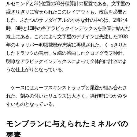
ルセコンドと3時位置の30分積算計の配置である。文字盤の
縁ぎりぎりに寄せられたこのレイアウトも、改良を必要と
した。ふたつのサブダイアルの小さな針の中心は、2時と4
時、8時と10時の各アラビックインデックスを垂直に結んだ
線上にある。これにより文字盤のデザインは先述した1938
年のキャリバー40搭載機が忠実に再現された。くっきりと
したトラックの表示、先端の湾曲したクロノグラフ秒針、
明瞭なアラビックインデックスによって全体的に計器のよ
うな仕上がりとなっている。
ケースにはカーフスキンストラップと尾錠が組み合わさ
れた。刻みの付いたリュウズは大きく、操作時につかみや
すいものとなっている。
モンブランに与えられたミネルバの
要素