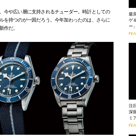
、今や広い層に支持されるチューダー。時計としての
最
ルを持つのが一因だろう。今年加わったのは、さらに
ゲ
ー
新作だ。
FE
注
深
ミ
FE