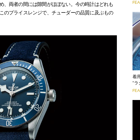
FE
め、両者の間には隙間がほぼない。今の時計はどれも
このプライスレンジで、チューダーの品質に及ぶもの
着
“ラ
FE