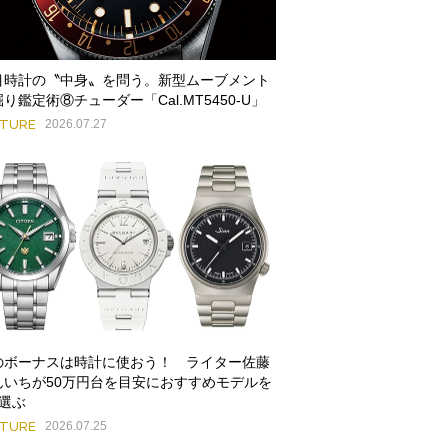
目時計の〝中身〟を問う。新型ムーブメント
り鑑定術⑧チューダー「Cal.MT5450-U」
ATURE
2026.07.27
のボーナスは時計に使おう！ ライター佐藤
んいちが50万円台を目安におすすめモデルを
本選ぶ
ATURE
2026.07.25