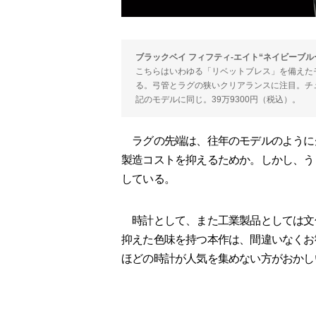
ブラックベイ フィフティ-エイト“ネイビーブル
こちらはいわゆる「リベットブレス」を備えた
る。弓管とラグの狭いクリアランスに注目。チ
記のモデルに同じ。39万9300円（税込）。
ラグの先端は、往年のモデルのように
製造コストを抑えるためか。しかし、う
している。
時計として、また工業製品としては文句
抑えた色味を持つ本作は、間違いなくお
ほどの時計が人気を集めない方がおかし