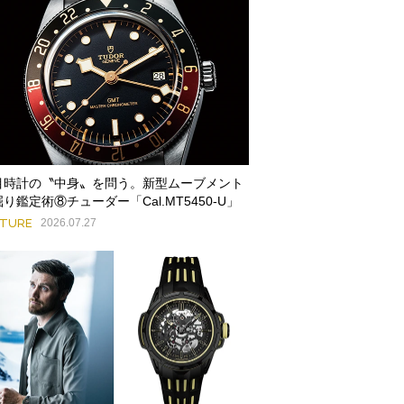
目時計の〝中身〟を問う。新型ムーブメント
り鑑定術⑧チューダー「Cal.MT5450-U」
ATURE
2026.07.27