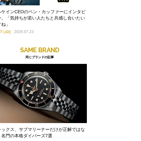
ルケインCEOのベン・カッファーにインタビ
ー。「気持ちが若い人たちと共感し合いたい
すね」
ATURE
2026.07.23
SAME BRAND
同じブランドの記事
レックス、サブマリーナーだけが正解ではな
。名門の本格ダイバーズ7選