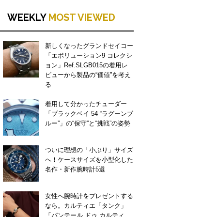
WEEKLY
MOST VIEWED
新しくなったグランドセイコー
「エボリューション9 コレクシ
ョン」Ref.SLGB015の着用レ
ビューから製品の“価値”を考え
る
着用して分かったチューダー
「ブラックベイ 54 “ラグーンブ
ルー”」の“保守”と“挑戦”の姿勢
ついに理想の「小ぶり」サイズ
へ！ケースサイズを小型化した
名作・新作腕時計5選
女性へ腕時計をプレゼントする
なら。カルティエ「タンク」
「パンテール ドゥ カルティ