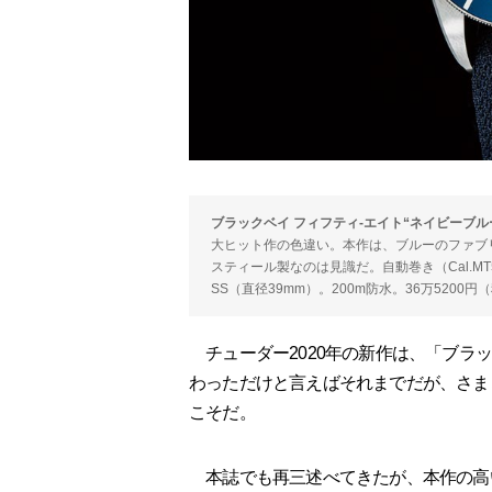
ブラックベイ フィフティ-エイト“ネイビーブル
大ヒット作の色違い。本作は、ブルーのファブ
スティール製なのは見識だ。自動巻き（Cal.MT
SS（直径39mm）。200m防水。36万5200円
チューダー2020年の新作は、「ブラッ
わっただけと言えばそれまでだが、さま
こそだ。
本誌でも再三述べてきたが、本作の高