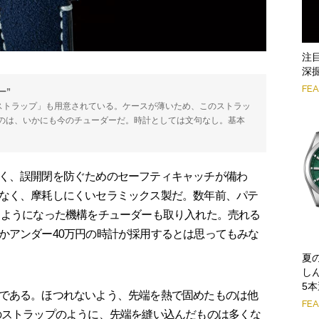
注
深掘
FE
ー”
”ストラップ」も用意されている。ケースが薄いため、このストラッ
のは、いかにも今のチューダーだ。時計としては文句なし。基本
。
く、誤開閉を防ぐためのセーフティキャッチが備わ
なく、摩耗しにくいセラミックス製だ。数年前、パテ
うようになった機構をチューダーも取り入れた。売れる
かアンダー40万円の時計が採用するとは思ってもみな
夏
し
5
である。ほつれないよう、先端を熱で固めたものは他
FE
のストラップのように、先端を縫い込んだものは多くな