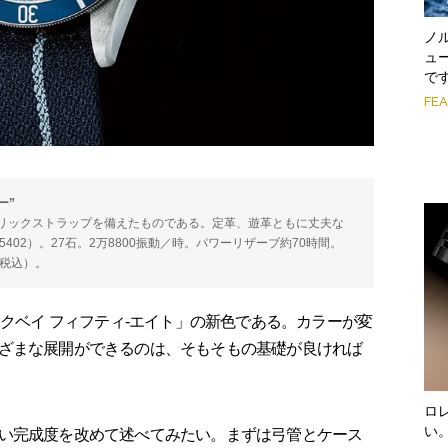
ノ
ュ
で
FE
ー”
リックストラップを備えたものである。定革、遊革ともに丈夫な
5402）。27石。2万8800振動／時。パワーリザーブ約70時間。
（税込）。
クベイ フィフティ-エイト」の新色である。カラーが変
ざまな展開ができるのは、そもそもの基礎が良ければ
ロ
い
い完成度を改めて述べてみたい。まずは弓管とケース