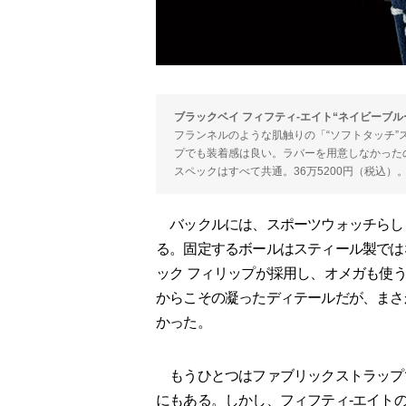
ブラックベイ フィフティ-エイト“ネイビーブル
フランネルのような肌触りの「“ソフトタッチ
プでも装着感は良い。ラバーを用意しなかった
スペックはすべて共通。36万5200円（税込）
バックルには、スポーツウォッチらし
る。固定するボールはスティール製では
ック フィリップが採用し、オメガも使
からこその凝ったディテールだが、まさ
かった。
もうひとつはファブリックストラップ
にもある。しかし、フィフティ-エイト