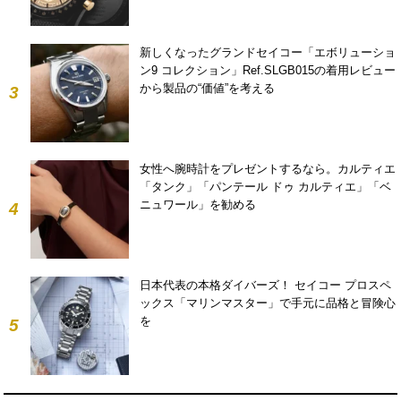
新しくなったグランドセイコー「エボリューショ
ン9 コレクション」Ref.SLGB015の着用レビュー
から製品の“価値”を考える
3
女性へ腕時計をプレゼントするなら。カルティエ
「タンク」「パンテール ドゥ カルティエ」「ベ
ニュワール」を勧める
4
日本代表の本格ダイバーズ！ セイコー プロスペ
ックス「マリンマスター」で手元に品格と冒険心
を
5