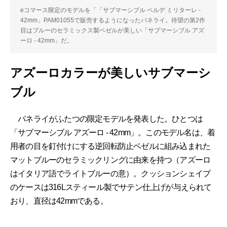
eコマース限定のモデルを「「サブマーシブル ベルデ ミリターレ -
42mm」PAM01055で販売するようになったパネライ。待望の第2作
目はブルーのセラミックス製ベゼルが美しい「サブマーシブル アズ
ーロ - 42mm」だ。
アズーロカラーが美しいサブマーシ
ブル
パネライがふたつの限定モデルを発表した。ひとつは
「サブマーシブル アズーロ - 42mm」。このモデル名は、着
用者の目を釘付けにする逆回転防止ベゼルに組み込まれた
マットブルーのセラミックリングに由来を持つ（アズーロ
はイタリア語でライトブルーの意）。クッションシェイプ
のケースは316Lスティール製でサテン仕上げが与えられて
おり、直径は42mmである。