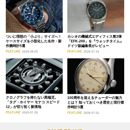
ついに理想の「小ぶり」サイズへ！
カシオの機械式エディフィス第3弾
ケースサイズを小型化した名作・新
「EFK-200」を『ウォッチタイム』
作腕時計5選
ドイツ版編集長がレビュー
FEATURE
FEATURE
2026.08.05
2026.07.31
クロノグラフを持たない異端児。
100周年を迎えるチューダーの魅力
「タグ・ホイヤー モナコ スピード
とは？ 知っておくべき歴史と現行傑
12」が切り拓く新境地
作時計3選
FEATURE
FEATURE
2026.07.29
2026.07.02