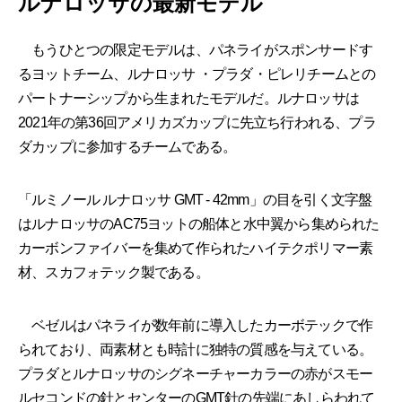
ルナロッサの最新モデル
もうひとつの限定モデルは、パネライがスポンサードす
るヨットチーム、ルナロッサ ・プラダ・ピレリチームとの
パートナーシップから生まれたモデルだ。ルナロッサは
2021年の第36回アメリカズカップに先立ち行われる、プラ
ダカップに参加するチームである。
「ルミノール ルナロッサ GMT - 42mm」の目を引く文字盤
はルナロッサのAC75ヨットの船体と水中翼から集められた
カーボンファイバーを集めて作られたハイテクポリマー素
材、スカフォテック製である。
ベゼルはパネライが数年前に導入したカーボテックで作
られており、両素材とも時計に独特の質感を与えている。
プラダとルナロッサのシグネーチャーカラーの赤がスモー
ルセコンドの針とセンターのGMT針の先端にあしらわれて