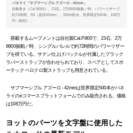
パネライ「サブマーシブル アズーロ - 42mm」
自動巻き（Cal.9000）。23石。2万8800振動／時。パワーリザーブ
約72時間。SS（直径42mm）。300m防水。世界限定500本。108万
円（税別）。
搭載するムーブメントは自社製Cal.P.900で、23石、2万
8800振動／時、シングルバレルで約72時間のパワーリザー
ブを得ている。サテン仕上げバックルが付属したブラック
ラバーストラップが合わせられており、スペアとしてスポ
ーテック ベロクロ製ストラップも用意されている。
サブマーシブル アズーロ - 42mmは世界限定500本がパネ
ライのeコマースプラットフォームでのみ販売される。価格
は108万円だ。
ヨットのパーツを文字盤に使用した