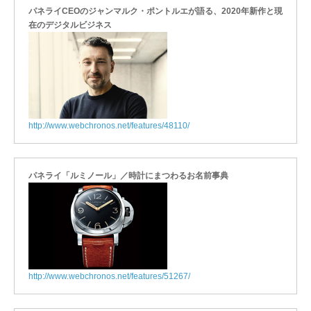
パネライCEOのジャンマルク・ポントルエが語る、2020年新作と現
在のデジタルビジネス
http://www.webchronos.net/features/48110/
パネライ「ルミノール」／時計にまつわるお名前事典
http://www.webchronos.net/features/51267/