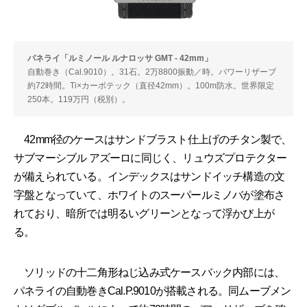
パネライ「ルミノール ルナロッサ GMT - 42mm」
自動巻き（Cal.9010）。31石。2万8800振動／時。パワーリザーブ
約72時間。Ti×カーボテック（直径42mm）。100m防水。世界限定
250本。119万円（税別）。
42mm径のケースはサンドブラスト仕上げのチタン製で、
サブマーシブル アズーロに同じく、リュウズプロテクター
が備えられている。インデックスはサンドイッチ構造の文
字盤となっていて、ホワイトのスーパールミノバが塗布さ
れており、暗所では明るいグリーンとなって浮かび上が
る。
ソリッドの十二角形ねじ込み式ケースバック内部には、
パネライの自動巻きCal.P.9010が搭載される。同ムーブメン