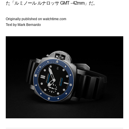
た「ルミノール ルナロッサ GMT - 42mm」だ。
Originally published on watchtime.com
Text by Mark Bernardo