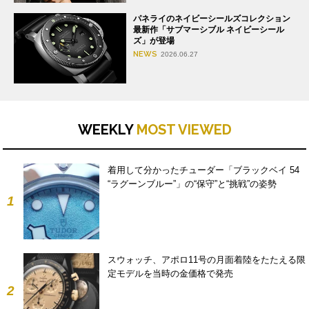
パネライのネイビーシールズコレクション
最新作「サブマーシブル ネイビーシール
ズ」が登場
NEWS
2026.06.27
WEEKLY
MOST VIEWED
着用して分かったチューダー「ブラックベイ 54
“ラグーンブルー”」の“保守”と“挑戦”の姿勢
1
スウォッチ、アポロ11号の月面着陸をたたえる限
定モデルを当時の金価格で発売
2