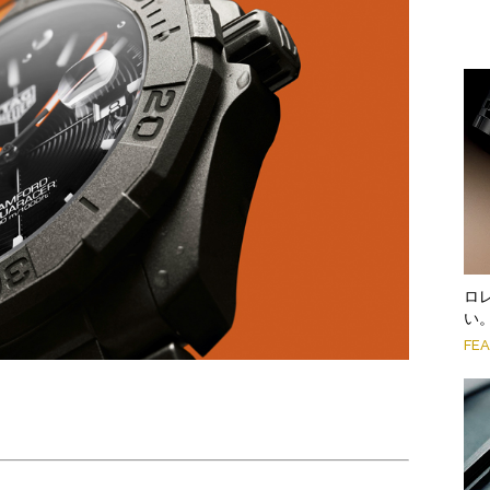
ロ
い
FE