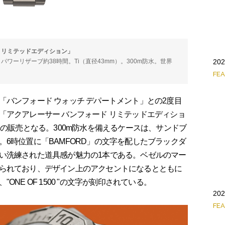
 リミテッドエディション」
2
時。パワーリザーブ約38時間。Ti（直径43mm）。300m防水。世界
FE
バンフォード ウォッチ デパートメント」との2度目
「アクアレーサー バンフォード リミテッドエディショ
本の販売となる。300m防水を備えるケースは、サンドブ
6時位置に「BAMFORD」の文字を配したブラックダ
い洗練された道具感が魅力の1本である。ベゼルのマー
られており、デザイン上のアクセントになるとともに
NE OF 1500 "の文字が刻印されている。
2
FE