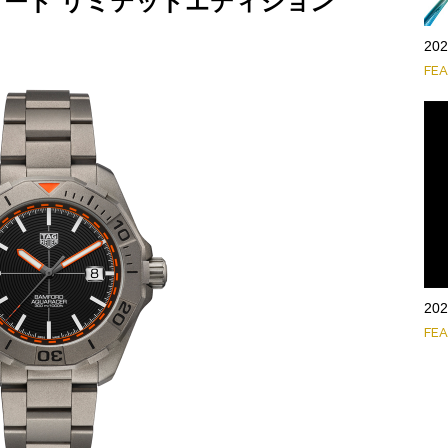
ォード リミテッドエディション
20
FE
20
FE