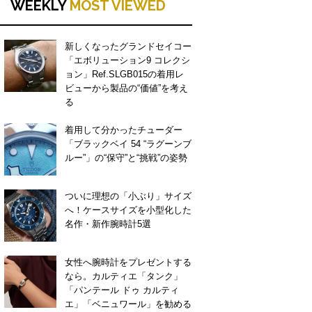
WEEKLY
MOST VIEWED
新しくなったグランドセイコー
「エボリューション9 コレクシ
ョン」Ref.SLGB015の着用レ
ビューから製品の“価値”を考え
る
着用して分かったチューダー
「ブラックベイ 54 “ラグーンブ
ルー”」の“保守”と“挑戦”の姿勢
ついに理想の「小ぶり」サイズ
へ！ケースサイズを小型化した
名作・新作腕時計5選
女性へ腕時計をプレゼントする
なら。カルティエ「タンク」
「パンテール ドゥ カルティ
エ」「ベニュワール」を勧める