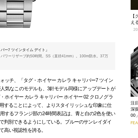
【
え
20
バー7 ツインタイム デイト」
時。パワーリザーブ約50時間。SS（直径41mm）。100m防水。37万
ォッチ、「タグ・ホイヤー カレラ キャリバー7 ツイン
が人気なこのモデルも、3針モデル同様にアップデートが
ホイヤー カレラ キャリバー ホイヤー 02 クロノグラ
注
用することによって、よりスタイリッシュな印象に仕
深掘
用するフランジ部の24時間表記は、青と白の2色を使い
00
で判別できるようにしている。ブルーのサンレイダイ
FE
て高い視認性を誇る。