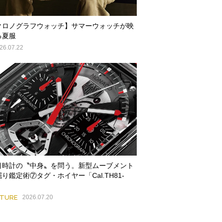
クロノグラフウォッチ】サマーウォッチが映
る夏服
26.07.22
目時計の〝中身〟を問う。新型ムーブメント
り鑑定術⑦タグ・ホイヤー「Cal.TH81-
」
ATURE
2026.07.20