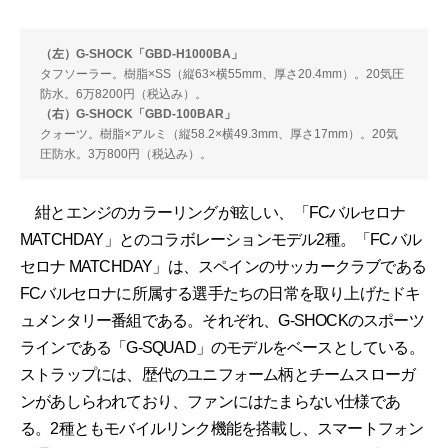
（左）G-SHOCK「GBD-H1000BA」
タフソーラー。樹脂×SS（縦63×横55mm、厚さ20.4mm）。20気圧
防水。6万8200円（税込み）。
（右）G-SHOCK「GBD-100BAR」
クォーツ。樹脂×アルミ（縦58.2×横49.3mm、厚さ17mm）。20気
圧防水。3万800円（税込み）。
紺とエンジのカラーリングが眩しい、「FCバルセロナ
MATCHDAY」とのコラボレーションモデル2種。「FCバル
セロナ MATCHDAY」は、スペインのサッカークラブである
FCバルセロナに所属する選手たちの日常を取り上げたドキ
ュメンタリー番組である。それぞれ、G-SHOCKのスポーツ
ラインである「G-SQUAD」のモデルをベースとしている。
ストラップには、歴代のユニフォーム柄とチームスローガ
ンがあしらわれており、ファンにはたまらない仕様であ
る。2種ともモバイルリンク機能を搭載し、スマートフォン