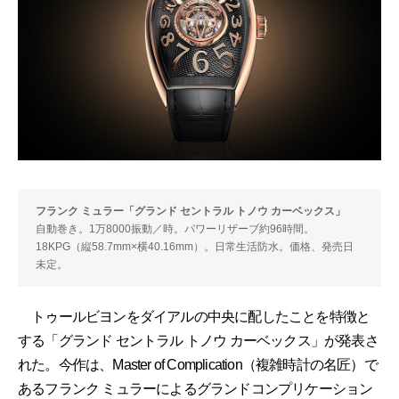
フランク ミュラー「グランド セントラル トノウ カーベックス」
自動巻き。1万8000振動／時。パワーリザーブ約96時間。
18KPG（縦58.7mm×横40.16mm）。日常生活防水。価格、発売日
未定。
トゥールビヨンをダイアルの中央に配したことを特徴と
する「グランド セントラル トノウ カーベックス」が発表さ
れた。今作は、Master of Complication（複雑時計の名匠）で
あるフランク ミュラーによるグランドコンプリケーション