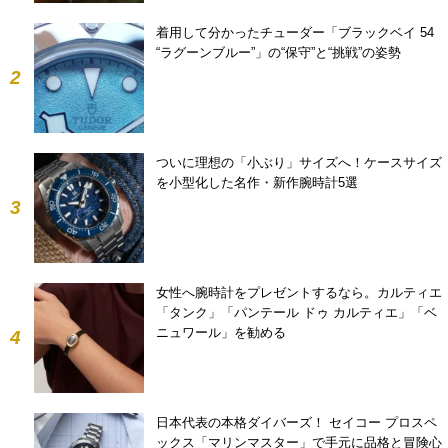
着用して分かったチューダー「ブラックベイ 54
“ラグーンブルー”」の“保守”と“挑戦”の姿勢
2
ついに理想の「小ぶり」サイズへ！ケースサイズ
を小型化した名作・新作腕時計5選
3
女性へ腕時計をプレゼントするなら。カルティエ
「タンク」「パンテール ドゥ カルティエ」「ベ
ニュワール」を勧める
4
日本代表の本格ダイバーズ！ セイコー プロスペ
ックス「マリンマスター」で手元に品格と冒険心