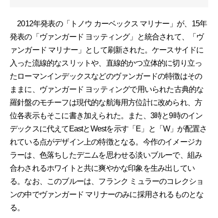
2012年発表の「トノウ カーベックス マリナー」が、15年
発表の「ヴァンガード ヨッティング」と統合されて、「ヴ
ァンガード マリナー」として刷新された。ケースサイドに
入った流線的なスリットや、直線的かつ立体的に切り立っ
たローマンインデックスなどのヴァンガードの特徴はその
ままに、ヴァンガード ヨッティングで用いられた古典的な
羅針盤のモチーフは現代的な航海用方位計に改められ、方
位各表示もそこに書き加えられた。また、3時と9時のイン
デックスに代えてEastとWestを示す「E」と「W」が配置さ
れている点がデザイン上の特徴となる。今作のイメージカ
ラーは、色落ちしたデニムを思わせる淡いブルーで、組み
合わされるホワイトと共に爽やかな印象を生み出してい
る。なお、このブルーは、フランク ミュラーのコレクショ
ンの中でヴァンガード マリナーのみに採用されるものとな
る。